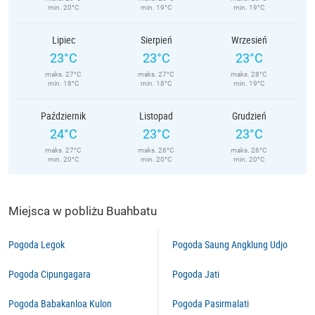
min. 20°C
min. 19°C
min. 19°C
Lipiec
Sierpień
Wrzesień
23°C
23°C
23°C
maks. 27°C
maks. 27°C
maks. 28°C
min. 18°C
min. 18°C
min. 19°C
Październik
Listopad
Grudzień
24°C
23°C
23°C
maks. 27°C
maks. 26°C
maks. 26°C
min. 20°C
min. 20°C
min. 20°C
Miejsca w pobliżu Buahbatu
Pogoda Legok
Pogoda Saung Angklung Udjo
Pogoda Cipungagara
Pogoda Jati
Pogoda Babakanloa Kulon
Pogoda Pasirmalati