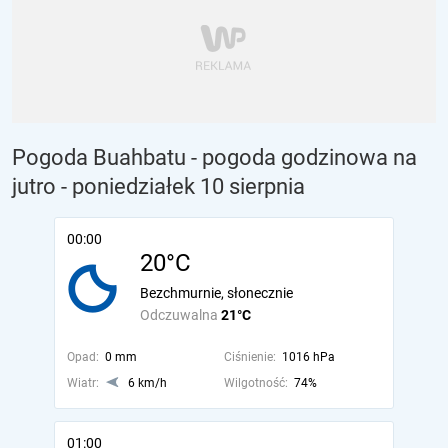
Pogoda Buahbatu - pogoda godzinowa na
jutro
- poniedziałek 10 sierpnia
00:00
20°C
Bezchmurnie, słonecznie
Odczuwalna
21°C
Opad:
0 mm
Ciśnienie:
1016 hPa
Wiatr:
6 km/h
Wilgotność:
74%
01:00