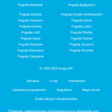
Pogoda Białystok
Pogoda Bydgoszcz
Pogoda Gdańsk
Pogoda Gorzów Wielkopolski
Pogoda Katowice
Pogoda Kielce
Pogoda Kraków
Pogoda Lublin
Pogoda Łódź
Pogoda Olsztyn
Pogoda Opole
Pogoda Poznań
Pogoda Rzeszów
Pogoda Szczecin
Pogoda Warszawa
Pogoda Wrocław
Pogoda Zakopane
© 1995-2026 Grupa WP
Reklama
O nas
Prywatność
Ustawienia prywatności
Regulamin
Mapa strony
Źródło danych: WeatherOnline
Pobieranie, zwielokrotnianie, przechowywanie lub jakiekolwiek inne