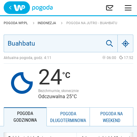
Trwa ładowanie
POLSKA
POGODA WP.PL
INDONEZJA
POGODA NA JUTRO - BUAHBATU
EUROPA
ŚWIAT
Aktualna pogoda, godz.
4:11
06:00
17:52
24
JAKOŚĆ POWIETRZA
Bezchmurnie, słonecznie
Odczuwalna 25°C
POGODA
POGODA
POGODA NA
GODZINOWA
DŁUGOTERMINOWA
WEEKEND