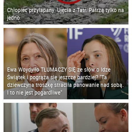
Chłopiec przyłapany. Ujęcia z Tatr. Patrzą tylko na
jedno
Ewa Woydyłło TŁUMACZY SIĘ ze słów o Idze
Świątek i pogrąża się jeszcze bardziej? "Ta
dziewczyna troszkę straciła panowanie nad sobą.
I to nie jest pogardliwe"