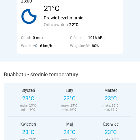
23:00
21°C
Prawie bezchmurnie
Odczuwalna
22°C
Opad:
0 mm
Ciśnienie:
1016 hPa
Wiatr:
6 km/h
Wilgotność:
80%
Buahbatu - średnie temperatury
Styczeń
Luty
Marzec
23°C
23°C
23°C
maks. 25°C
maks. 25°C
maks. 26°C
min. 19°C
min. 19°C
min. 19°C
Kwiecień
Maj
Czerwiec
23°C
24°C
23°C
maks. 26°C
maks. 26°C
maks. 26°C