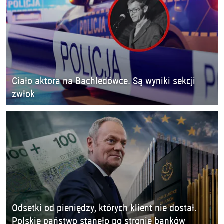
Ciało aktora na Bachledówce. Są wyniki sekcji
zwłok
Odsetki od pieniędzy, których klient nie dostał.
Polskie państwo stanęło po stronie banków