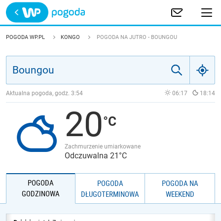
Trwa ładowanie
POLSKA
POGODA WP.PL
KONGO
POGODA NA JUTRO - BOUNGOU
EUROPA
ŚWIAT
Aktualna pogoda, godz.
3:54
06:17
18:14
20
JAKOŚĆ POWIETRZA
Zachmurzenie umiarkowane
Odczuwalna 21°C
POGODA
POGODA
POGODA NA
GODZINOWA
DŁUGOTERMINOWA
WEEKEND