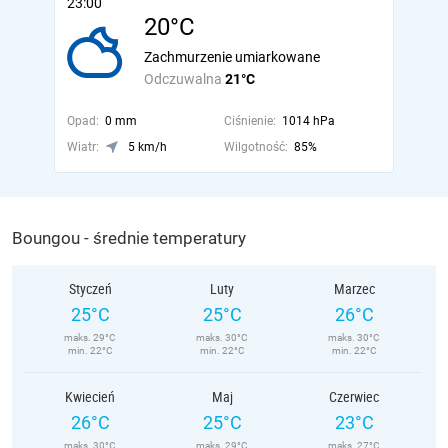
23:00
20°C
Zachmurzenie umiarkowane
Odczuwalna
21°C
Opad:
0 mm
Ciśnienie:
1014 hPa
Wiatr:
5 km/h
Wilgotność:
85%
Boungou - średnie temperatury
Styczeń
Luty
Marzec
25°C
25°C
26°C
maks. 29°C
maks. 30°C
maks. 30°C
min. 22°C
min. 22°C
min. 22°C
Kwiecień
Maj
Czerwiec
26°C
25°C
23°C
maks. 30°C
maks. 29°C
maks. 27°C