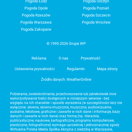
Pogoda Łódź
Pogoda Olsztyn
Pogoda Opole
Pogoda Poznań
Pogoda Rzeszów
Pogoda Szczecin
Pogoda Warszawa
Pogoda Wrocław
Pogoda Zakopane
© 1995-2026 Grupa WP
Reklama
O nas
Prywatność
Ustawienia prywatności
Regulamin
Mapa strony
Źródło danych: WeatherOnline
Pobieranie, zwielokrotnianie, przechowywanie lub jakiekolwiek inne
wykorzystywanie treści dostępnych w niniejszym serwisie - bez
względu na ich charakter i sposób wyrażenia (w szczególności lecz nie
wyłącznie: słowne, słowno-muzyczne, muzyczne, audiowizualne,
audialne, tekstowe, graficzne i zawarte w nich dane i informacje, bazy
danych i zawarte w nich dane) oraz formę (np. literackie,
publicystyczne, naukowe, kartograficzne, programy komputerowe,
plastyczne, fotograficzne) wymaga uprzedniej i jednoznacznej zgody
Wirtualna Polska Media Spółka Akcyjna z siedzibą w Warszawie,