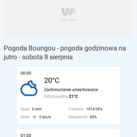
Pogoda Boungou - pogoda godzinowa na
jutro
- sobota 8 sierpnia
00:00
20°C
Zachmurzenie umiarkowane
Odczuwalna
21°C
Opad:
0 mm
Ciśnienie:
1014 hPa
Wiatr:
5 km/h
Wilgotność:
85%
01:00