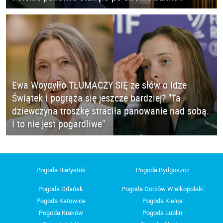
Ewa Woydyłło TŁUMACZY SIĘ ze słów o Idze
Świątek i pogrąża się jeszcze bardziej? "Ta
dziewczyna troszkę straciła panowanie nad sobą.
I to nie jest pogardliwe"
Pogoda Białystok
Pogoda Bydgoszcz
Pogoda Gdańsk
Pogoda Gorzów Wielkopolski
Pogoda Katowice
Pogoda Kielce
Pogoda Kraków
Pogoda Lublin