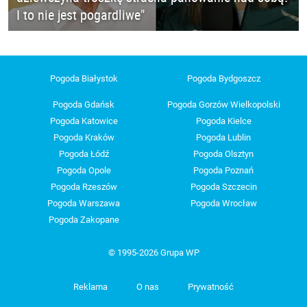
I to nie jest pogardliwe"
Pogoda Białystok
Pogoda Bydgoszcz
Pogoda Gdańsk
Pogoda Gorzów Wielkopolski
Pogoda Katowice
Pogoda Kielce
Pogoda Kraków
Pogoda Lublin
Pogoda Łódź
Pogoda Olsztyn
Pogoda Opole
Pogoda Poznań
Pogoda Rzeszów
Pogoda Szczecin
Pogoda Warszawa
Pogoda Wrocław
Pogoda Zakopane
© 1995-2026 Grupa WP
Reklama
O nas
Prywatność