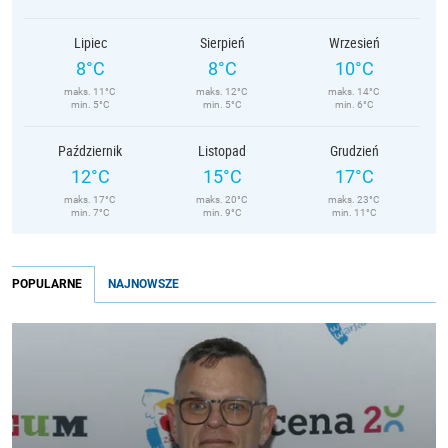
Lipiec
Sierpień
Wrzesień
8°C
8°C
10°C
maks. 11°C
maks. 12°C
maks. 14°C
min. 5°C
min. 5°C
min. 6°C
Październik
Listopad
Grudzień
12°C
15°C
17°C
maks. 17°C
maks. 20°C
maks. 23°C
min. 7°C
min. 9°C
min. 11°C
POPULARNE
NAJNOWSZE