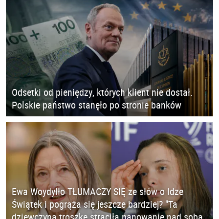
Odsetki od pieniędzy, których klient nie dostał.
Polskie państwo stanęło po stronie banków
Ewa Woydyłło TŁUMACZY SIĘ ze słów o Idze
Świątek i pogrąża się jeszcze bardziej? "Ta
dziewczyna troszkę straciła panowanie nad sobą.