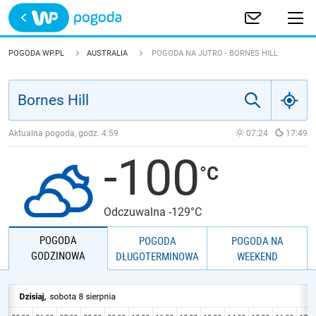
Trwa ładowanie
POLSKA
POGODA WP.PL
AUSTRALIA
POGODA NA JUTRO - BORNES HILL
EUROPA
ŚWIAT
Aktualna pogoda, godz.
4:59
07:24
17:49
-100
JAKOŚĆ POWIETRZA
Odczuwalna -129°C
POGODA
POGODA
POGODA NA
GODZINOWA
DŁUGOTERMINOWA
WEEKEND