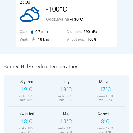
23:00
-100°C
Odczuwalna
-130°C
Opad:
0.7 mm
Ciśnienie:
990 hPa
Wiatr:
18 km/h
Wilgotność:
100%
Bornes Hill - średnie temperatury
Styczeń
Luty
Marzec
19°C
19°C
17°C
maks. 25°C
maks. 25°C
maks. 23°C
min. 13°C
min. 13°C
min. 12°C
Kwiecień
Maj
Czerwiec
13°C
10°C
8°C
maks. 18°C
maks. 14°C
maks. 12°C
min. 9°C
min. 7°C
min. 5°C