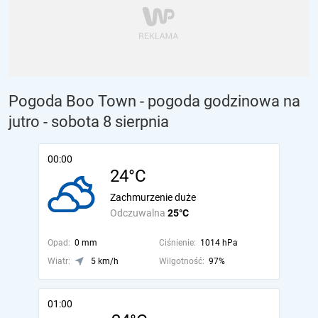
Pogoda Boo Town - pogoda godzinowa na
jutro
- sobota 8 sierpnia
00:00
24°C
Zachmurzenie duże
Odczuwalna
25°C
Opad:
0 mm
Ciśnienie:
1014 hPa
Wiatr:
5 km/h
Wilgotność:
97%
01:00