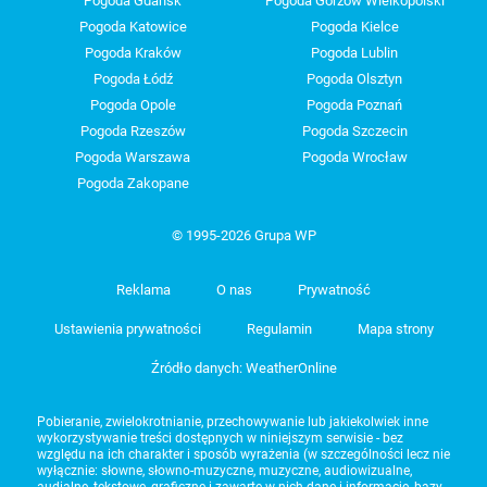
Pogoda Gdańsk
Pogoda Gorzów Wielkopolski
Pogoda Katowice
Pogoda Kielce
Pogoda Kraków
Pogoda Lublin
Pogoda Łódź
Pogoda Olsztyn
Pogoda Opole
Pogoda Poznań
Pogoda Rzeszów
Pogoda Szczecin
Pogoda Warszawa
Pogoda Wrocław
Pogoda Zakopane
© 1995-2026 Grupa WP
Reklama
O nas
Prywatność
Ustawienia prywatności
Regulamin
Mapa strony
Źródło danych: WeatherOnline
Pobieranie, zwielokrotnianie, przechowywanie lub jakiekolwiek inne
wykorzystywanie treści dostępnych w niniejszym serwisie - bez
względu na ich charakter i sposób wyrażenia (w szczególności lecz nie
wyłącznie: słowne, słowno-muzyczne, muzyczne, audiowizualne,
audialne, tekstowe, graficzne i zawarte w nich dane i informacje, bazy