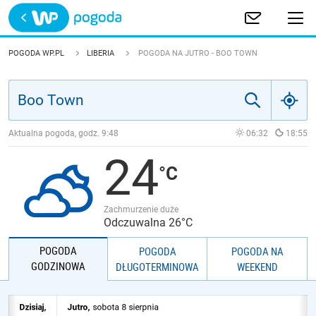
Trwa ładowanie
POLSKA
POGODA WP.PL
LIBERIA
POGODA NA JUTRO - BOO TOWN
EUROPA
ŚWIAT
Aktualna pogoda, godz.
9:48
06:32
18:55
24
JAKOŚĆ POWIETRZA
Zachmurzenie duże
Odczuwalna 26°C
POGODA
POGODA
POGODA NA
GODZINOWA
DŁUGOTERMINOWA
WEEKEND