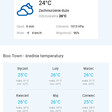
24°C
Zachmurzenie duże
Odczuwalna
26°C
Opad:
0 mm
Ciśnienie:
1015 hPa
Wiatr:
4 km/h
Wilgotność:
96%
Boo Town - średnie temperatury
Styczeń
Luty
Marzec
25°C
26°C
26°C
maks. 31°C
maks. 31°C
maks. 31°C
min. 22°C
min. 23°C
min. 23°C
Kwiecień
Maj
Czerwiec
26°C
26°C
25°C
maks. 30°C
maks. 30°C
maks. 28°C
min. 23°C
min. 23°C
min. 22°C