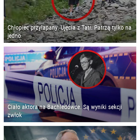
Chłopiec przyłapany. Ujęcia z Tatr. Patrzą tylko na
jedno
Ciało aktora na Bachledówce. Są wyniki sekcji
zwłok