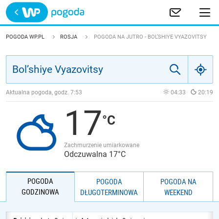
Trwa ładowanie
POLSKA
POGODA WP.PL
ROSJA
POGODA NA JUTRO - BOL’SHIYE VYAZOVITSY
EUROPA
ŚWIAT
Aktualna pogoda, godz.
7:53
04:33
20:19
17
JAKOŚĆ POWIETRZA
Zachmurzenie umiarkowane
Odczuwalna 17°C
POGODA
POGODA
POGODA NA
GODZINOWA
DŁUGOTERMINOWA
WEEKEND