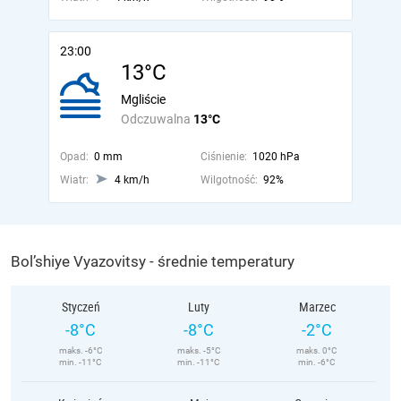
23:00
13°C
Mgliście
Odczuwalna
13°C
Opad:
0 mm
Ciśnienie:
1020 hPa
Wiatr:
4 km/h
Wilgotność:
92%
Bol’shiye Vyazovitsy - średnie temperatury
Styczeń
Luty
Marzec
-8°C
-8°C
-2°C
maks. -6°C
maks. -5°C
maks. 0°C
min. -11°C
min. -11°C
min. -6°C