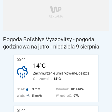
Pogoda Bol’shiye Vyazovitsy - pogoda
godzinowa na jutro
- niedziela 9 sierpnia
00:00
14°C
Zachmurzenie umiarkowane, deszcz
Odczuwalna
14°C
Opad:
0.3 mm
Ciśnienie:
1014 hPa
Wiatr:
5 km/h
Wilgotność:
97%
01:00