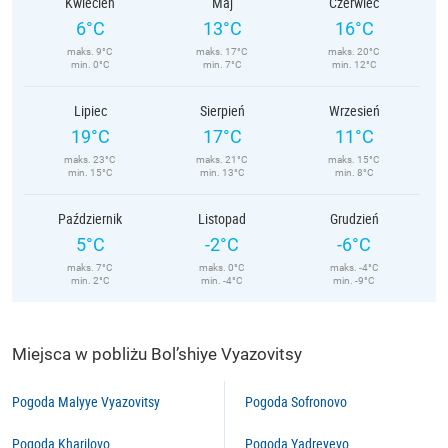
Kwiecień
Maj
Czerwiec
6°C
13°C
16°C
maks. 9°C
maks. 17°C
maks. 20°C
min. 0°C
min. 7°C
min. 12°C
Lipiec
Sierpień
Wrzesień
19°C
17°C
11°C
maks. 23°C
maks. 21°C
maks. 15°C
min. 15°C
min. 13°C
min. 8°C
Październik
Listopad
Grudzień
5°C
-2°C
-6°C
maks. 7°C
maks. 0°C
maks. -4°C
min. 2°C
min. -4°C
min. -9°C
Miejsca w pobliżu Bol’shiye Vyazovitsy
Pogoda Malyye Vyazovitsy
Pogoda Sofronovo
Pogoda Kharilovo
Pogoda Yadreyevo