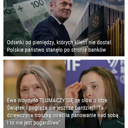
Odsetki od pieniędzy, których klient nie dostał.
Polskie państwo stanęło po stronie banków
Ewa Woydyłło TŁUMACZY SIĘ ze słów o Idze
Świątek i pogrąża się jeszcze bardziej? "Ta
dziewczyna troszkę straciła panowanie nad sobą.
I to nie jest pogardliwe"