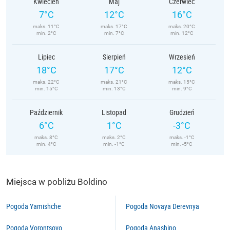
Kwiecień
Maj
Czerwiec
7°C
12°C
16°C
maks. 11°C
maks. 17°C
maks. 20°C
min. 2°C
min. 7°C
min. 12°C
Lipiec
Sierpień
Wrzesień
18°C
17°C
12°C
maks. 22°C
maks. 21°C
maks. 15°C
min. 15°C
min. 13°C
min. 9°C
Październik
Listopad
Grudzień
6°C
1°C
-3°C
maks. 8°C
maks. 2°C
maks. -1°C
min. 4°C
min. -1°C
min. -5°C
Miejsca w pobliżu Boldino
Pogoda Yamishche
Pogoda Novaya Derevnya
Pogoda Vorontsovo
Pogoda Anashino