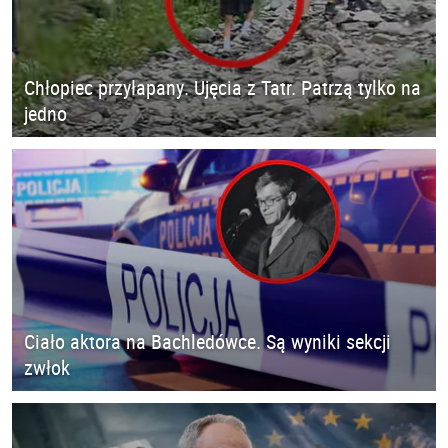
Chłopiec przyłapany. Ujęcia z Tatr. Patrzą tylko na
jedno
Ciało aktora na Bachledówce. Są wyniki sekcji
zwłok