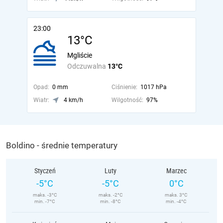
23:00
13°C
Mgliście
Odczuwalna
13°C
Opad:
0 mm
Ciśnienie:
1017 hPa
Wiatr:
4 km/h
Wilgotność:
97%
Boldino - średnie temperatury
Styczeń
Luty
Marzec
-5°C
-5°C
0°C
maks. -3°C
maks. -2°C
maks. 3°C
min. -7°C
min. -8°C
min. -4°C