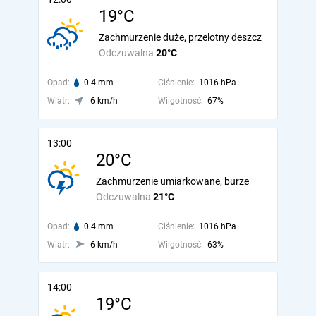
19°C
Zachmurzenie duże, przelotny deszcz
Odczuwalna
20°C
Opad:
0.4 mm
Ciśnienie:
1016 hPa
Wiatr:
6 km/h
Wilgotność:
67%
13:00
20°C
Zachmurzenie umiarkowane, burze
Odczuwalna
21°C
Opad:
0.4 mm
Ciśnienie:
1016 hPa
Wiatr:
6 km/h
Wilgotność:
63%
14:00
19°C