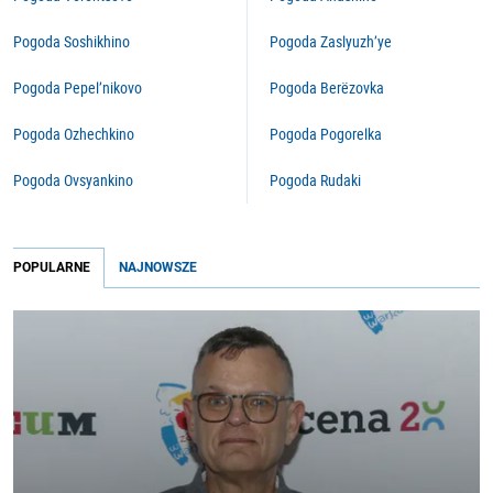
Pogoda Soshikhino
Pogoda Zaslyuzh’ye
Pogoda Pepel’nikovo
Pogoda Berëzovka
Pogoda Ozhechkino
Pogoda Pogorelka
Pogoda Ovsyankino
Pogoda Rudaki
POPULARNE
NAJNOWSZE