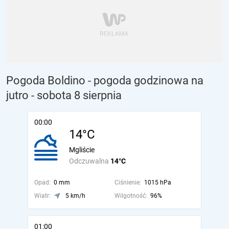
Pogoda Boldino - pogoda godzinowa na
jutro
- sobota 8 sierpnia
00:00
14°C
Mgliście
Odczuwalna
14°C
Opad:
0 mm
Ciśnienie:
1015 hPa
Wiatr:
5 km/h
Wilgotność:
96%
01:00