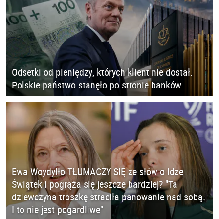
Odsetki od pieniędzy, których klient nie dostał.
Polskie państwo stanęło po stronie banków
Ewa Woydyłło TŁUMACZY SIĘ ze słów o Idze
Świątek i pogrąża się jeszcze bardziej? "Ta
dziewczyna troszkę straciła panowanie nad sobą.
I to nie jest pogardliwe"