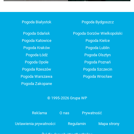
Pogoda Białystok
Pogoda Bydgoszcz
Pogoda Gdańsk
Pogoda Gorzów Wielkopolski
Pogoda Katowice
Pogoda Kielce
Pogoda Kraków
Pogoda Lublin
Pogoda Łódź
Pogoda Olsztyn
Pogoda Opole
Pogoda Poznań
Pogoda Rzeszów
Pogoda Szczecin
Pogoda Warszawa
Pogoda Wrocław
Pogoda Zakopane
© 1995-2026 Grupa WP
Reklama
O nas
Prywatność
Ustawienia prywatności
Regulamin
Mapa strony