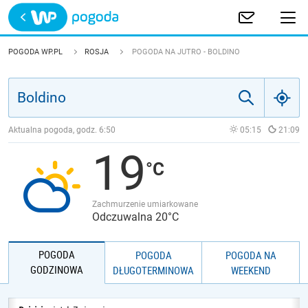
Trwa ładowanie
POLSKA
POGODA WP.PL
ROSJA
POGODA NA JUTRO - BOLDINO
EUROPA
ŚWIAT
Aktualna pogoda, godz.
6:50
05:15
21:09
19
JAKOŚĆ POWIETRZA
Zachmurzenie umiarkowane
Odczuwalna 20°C
POGODA
POGODA
POGODA NA
GODZINOWA
DŁUGOTERMINOWA
WEEKEND