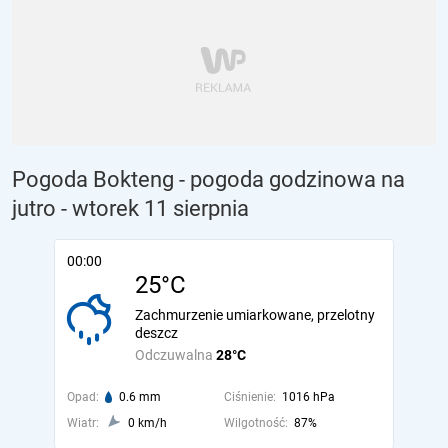
Pogoda Bokteng - pogoda godzinowa na
jutro
- wtorek 11 sierpnia
00:00
25°C
Zachmurzenie umiarkowane, przelotny
deszcz
Odczuwalna
28°C
Opad:
0.6 mm
Ciśnienie:
1016 hPa
Wiatr:
0 km/h
Wilgotność:
87%