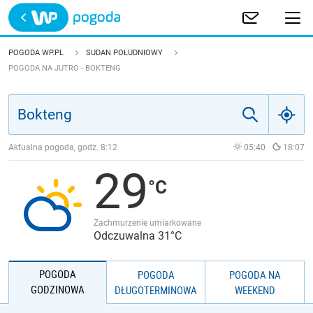
Trwa ładowanie
POLSKA
POGODA WP.PL
SUDAN POŁUDNIOWY
POGODA NA JUTRO - BOKTENG
EUROPA
ŚWIAT
Aktualna pogoda, godz.
8:12
05:40
18:07
JAKOŚĆ POWIETRZA
29
Zachmurzenie umiarkowane
Odczuwalna 31°C
POGODA
POGODA
POGODA NA
GODZINOWA
DŁUGOTERMINOWA
WEEKEND