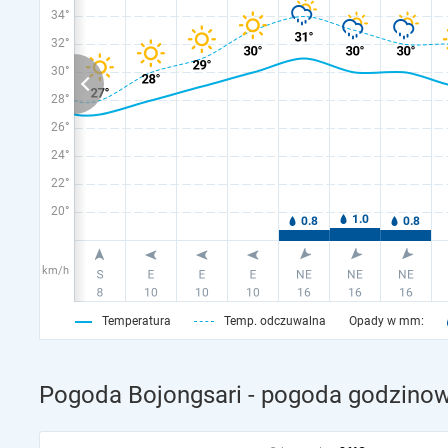
34°
32°
30°
28°
26°
24°
22°
20°
km/h
Temperatura
Temp. odczuwalna
Opady w mm:
Pogoda Bojongsari - pogoda godzinow