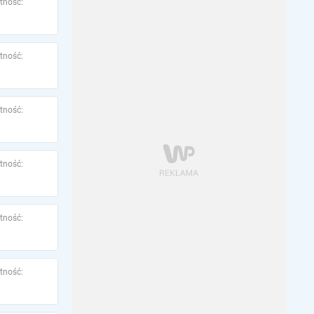
tność:
tność:
tność:
tność:
tność:
tność: