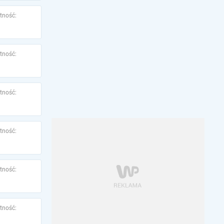
tność:
tność:
tność:
tność:
tność:
tność: