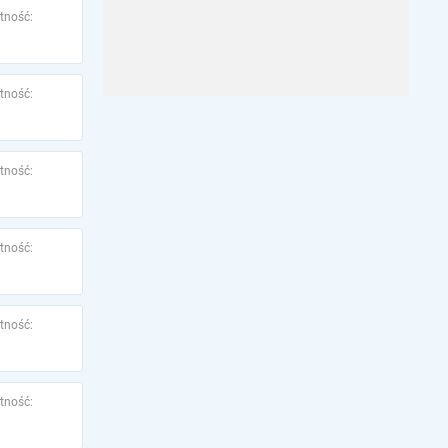
tność:
tność:
tność:
tność:
tność:
tność: