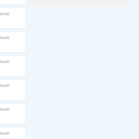
tność:
tność:
tność:
tność:
tność:
tność: