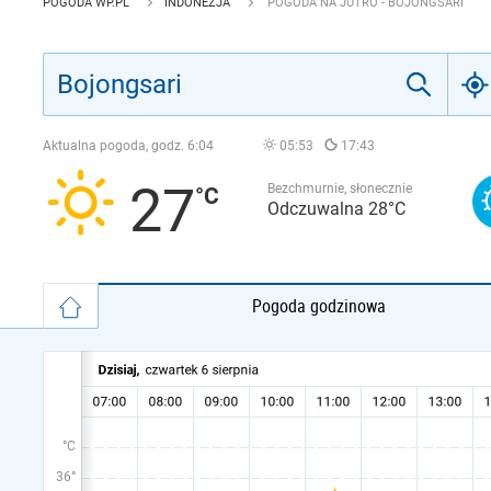
POGODA WP.PL
INDONEZJA
POGODA NA JUTRO - BOJONGSARI
Aktualna pogoda, godz.
6:04
05:53
17:43
27
Bezchmurnie, słonecznie
Odczuwalna 28°C
Pogoda godzinowa
°C
36°