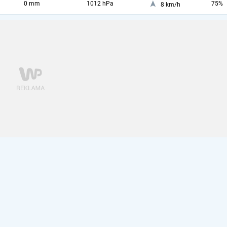
0 mm
1012 hPa
75%
8 km/h