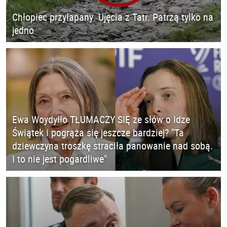
Chłopiec przyłapany. Ujęcia z Tatr. Patrzą tylko na
jedno
Ewa Woydyłło TŁUMACZY SIĘ ze słów o Idze
Świątek i pogrąża się jeszcze bardziej? "Ta
dziewczyna troszkę straciła panowanie nad sobą.
I to nie jest pogardliwe"