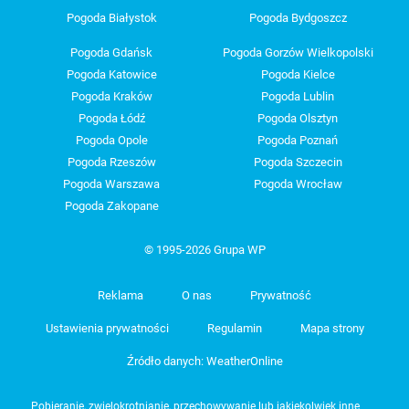
Pogoda Białystok
Pogoda Bydgoszcz
Pogoda Gdańsk
Pogoda Gorzów Wielkopolski
Pogoda Katowice
Pogoda Kielce
Pogoda Kraków
Pogoda Lublin
Pogoda Łódź
Pogoda Olsztyn
Pogoda Opole
Pogoda Poznań
Pogoda Rzeszów
Pogoda Szczecin
Pogoda Warszawa
Pogoda Wrocław
Pogoda Zakopane
© 1995-2026 Grupa WP
Reklama
O nas
Prywatność
Ustawienia prywatności
Regulamin
Mapa strony
Źródło danych: WeatherOnline
Pobieranie, zwielokrotnianie, przechowywanie lub jakiekolwiek inne