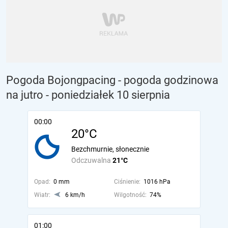
Pogoda Bojongpacing - pogoda godzinowa
na jutro
- poniedziałek 10 sierpnia
00:00
20°C
Bezchmurnie, słonecznie
Odczuwalna
21°C
Opad:
0 mm
Ciśnienie:
1016 hPa
Wiatr:
6 km/h
Wilgotność:
74%
01:00