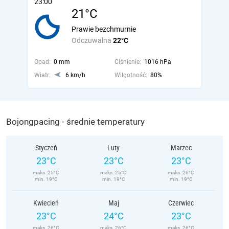
23:00
21°C
Prawie bezchmurnie
Odczuwalna
22°C
Opad:
0 mm
Ciśnienie:
1016 hPa
Wiatr:
6 km/h
Wilgotność:
80%
Bojongpacing - średnie temperatury
Styczeń
Luty
Marzec
23°C
23°C
23°C
maks. 25°C
maks. 25°C
maks. 26°C
min. 19°C
min. 19°C
min. 19°C
Kwiecień
Maj
Czerwiec
23°C
24°C
23°C
maks. 26°C
maks. 26°C
maks. 26°C