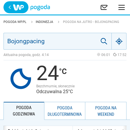
Trwa ładowanie
POLSKA
POGODA WP.PL
INDONEZJA
POGODA NA JUTRO - BOJONGPACING
EUROPA
ŚWIAT
Aktualna pogoda, godz.
4:14
06:01
17:52
24
JAKOŚĆ POWIETRZA
Bezchmurnie, słonecznie
Odczuwalna 25°C
POGODA
POGODA
POGODA NA
GODZINOWA
DŁUGOTERMINOWA
WEEKEND