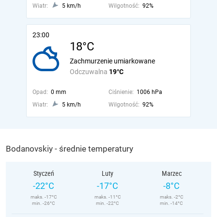
Wiatr:
5 km/h
Wilgotność:
92%
23:00
18°C
Zachmurzenie umiarkowane
Odczuwalna
19°C
Opad:
0 mm
Ciśnienie:
1006 hPa
Wiatr:
5 km/h
Wilgotność:
92%
Bodanovskiy - średnie temperatury
Styczeń
Luty
Marzec
-22°C
-17°C
-8°C
maks. -17°C
maks. -11°C
maks. -2°C
min. -26°C
min. -22°C
min. -14°C