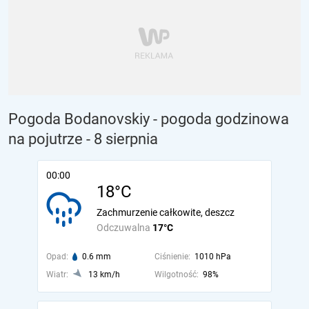
Pogoda Bodanovskiy - pogoda godzinowa
na pojutrze
- 8 sierpnia
00:00
18°C
Zachmurzenie całkowite, deszcz
Odczuwalna
17°C
Opad:
0.6 mm
Ciśnienie:
1010 hPa
Wiatr:
13 km/h
Wilgotność:
98%