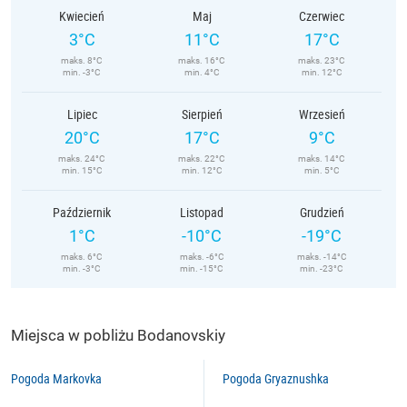
Kwiecień
Maj
Czerwiec
3°C
11°C
17°C
maks. 8°C
maks. 16°C
maks. 23°C
min. -3°C
min. 4°C
min. 12°C
Lipiec
Sierpień
Wrzesień
20°C
17°C
9°C
maks. 24°C
maks. 22°C
maks. 14°C
min. 15°C
min. 12°C
min. 5°C
Październik
Listopad
Grudzień
1°C
-10°C
-19°C
maks. 6°C
maks. -6°C
maks. -14°C
min. -3°C
min. -15°C
min. -23°C
Miejsca w pobliżu Bodanovskiy
Pogoda Markovka
Pogoda Gryaznushka