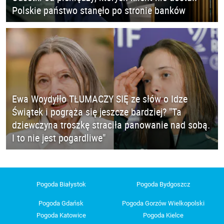
Polskie państwo stanęło po stronie banków
Ewa Woydyłło TŁUMACZY SIĘ ze słów o Idze
Świątek i pogrąża się jeszcze bardziej? "Ta
dziewczyna troszkę straciła panowanie nad sobą.
I to nie jest pogardliwe"
Pogoda Białystok
Pogoda Bydgoszcz
Pogoda Gdańsk
Pogoda Gorzów Wielkopolski
Pogoda Katowice
Pogoda Kielce