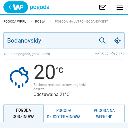
Trwa ładowanie
POLSKA
POGODA WP.PL
ROSJA
POGODA NA JUTRO - BODANOVSKIY
EUROPA
ŚWIAT
Aktualna pogoda, godz.
11:28
05:27
20:52
20
JAKOŚĆ POWIETRZA
Zachmurzenie umiarkowane, lekki
deszcz
Odczuwalna 21°C
POGODA
POGODA
POGODA NA
GODZINOWA
DŁUGOTERMINOWA
WEEKEND