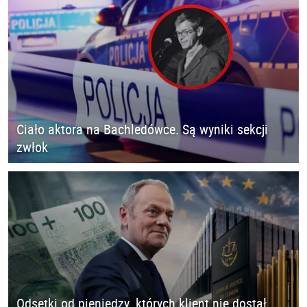
Ciało aktora na Bachledówce. Są wyniki sekcji
zwłok
Odsetki od pieniędzy, których klient nie dostał.