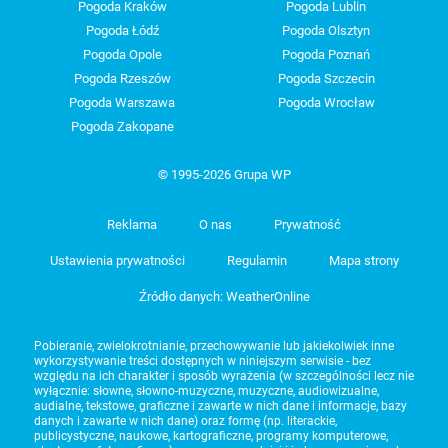
Pogoda Kraków
Pogoda Lublin
Pogoda Łódź
Pogoda Olsztyn
Pogoda Opole
Pogoda Poznań
Pogoda Rzeszów
Pogoda Szczecin
Pogoda Warszawa
Pogoda Wrocław
Pogoda Zakopane
© 1995-2026 Grupa WP
Reklama
O nas
Prywatność
Ustawienia prywatności
Regulamin
Mapa strony
Źródło danych: WeatherOnline
Pobieranie, zwielokrotnianie, przechowywanie lub jakiekolwiek inne
wykorzystywanie treści dostępnych w niniejszym serwisie - bez
względu na ich charakter i sposób wyrażenia (w szczególności lecz nie
wyłącznie: słowne, słowno-muzyczne, muzyczne, audiowizualne,
audialne, tekstowe, graficzne i zawarte w nich dane i informacje, bazy
danych i zawarte w nich dane) oraz formę (np. literackie,
publicystyczne, naukowe, kartograficzne, programy komputerowe,