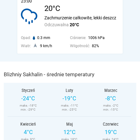
23:00
20°C
Zachmurzenie całkowite, lekki deszcz
Odczuwalna
20°C
Opad:
0.3 mm
Ciśnienie:
1006 hPa
Wiatr:
9 km/h
Wilgotność:
82%
Blizhniy Sakhalin - średnie temperatury
Styczeń
Luty
Marzec
-24°C
-19°C
-8°C
maks. -18°C
maks. -11°C
maks. -2°C
min. -29°C
min. -25°C
min. -15°C
Kwiecień
Maj
Czerwiec
4°C
12°C
19°C
maks. 9°C
maks. 18°C
maks. 24°C