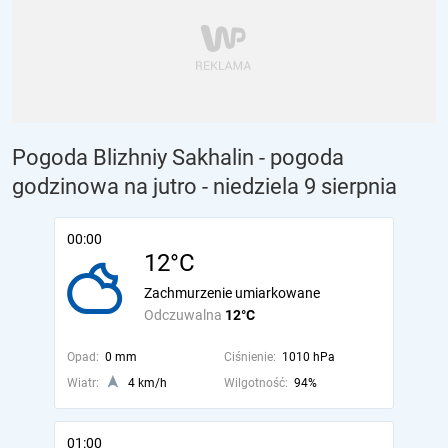
Pogoda Blizhniy Sakhalin - pogoda
godzinowa na jutro
- niedziela 9 sierpnia
00:00
12°C
Zachmurzenie umiarkowane
Odczuwalna
12°C
Opad:
0 mm
Ciśnienie:
1010 hPa
Wiatr:
4 km/h
Wilgotność:
94%
01:00