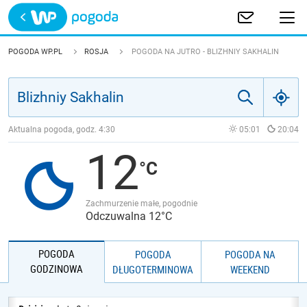
Trwa ładowanie
POLSKA
POGODA WP.PL
ROSJA
POGODA NA JUTRO - BLIZHNIY SAKHALIN
EUROPA
ŚWIAT
Aktualna pogoda, godz.
4:30
05:01
20:04
12
JAKOŚĆ POWIETRZA
Zachmurzenie małe, pogodnie
Odczuwalna 12°C
POGODA
POGODA
POGODA NA
GODZINOWA
DŁUGOTERMINOWA
WEEKEND