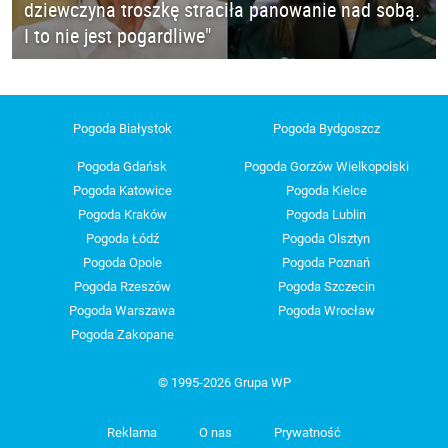
dziewczyna troszkę straciła panowanie nad sobą.
I to nie jest pogardliwe"
Pogoda Białystok
Pogoda Bydgoszcz
Pogoda Gdańsk
Pogoda Gorzów Wielkopolski
Pogoda Katowice
Pogoda Kielce
Pogoda Kraków
Pogoda Lublin
Pogoda Łódź
Pogoda Olsztyn
Pogoda Opole
Pogoda Poznań
Pogoda Rzeszów
Pogoda Szczecin
Pogoda Warszawa
Pogoda Wrocław
Pogoda Zakopane
© 1995-2026 Grupa WP
Reklama
O nas
Prywatność