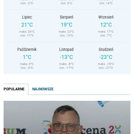
min. -2°C
min. 6°C
min. 14°C
Lipiec
Sierpień
Wrzesień
21°C
19°C
12°C
maks. 26°C
maks. 23°C
maks. 17°C
min. 17°C
min. 15°C
min. 7°C
Październik
Listopad
Grudzień
1°C
-13°C
-23°C
maks. 6°C
maks. -8°C
maks. -18°C
min. -3°C
min. -17°C
min. -27°C
POPULARNE
NAJNOWSZE