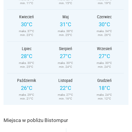
min. 11°C
min. 15°C
min. 19°C
Kwiecień
Maj
Czerwiec
30°C
31°C
30°C
maks. 37°C
maks. 38°C
maks. 34°C
min. 23°C
min. 25°C
min. 26°C
Lipiec
Sierpień
Wrzesień
28°C
27°C
27°C
maks. 30°C
maks. 30°C
maks. 30°C
min. 25°C
min. 24°C
min. 24°C
Październik
Listopad
Grudzień
26°C
22°C
18°C
maks. 29°C
maks. 27°C
maks. 24°C
min. 21°C
min. 16°C
min. 12°C
Miejsca w pobliżu Bistompur