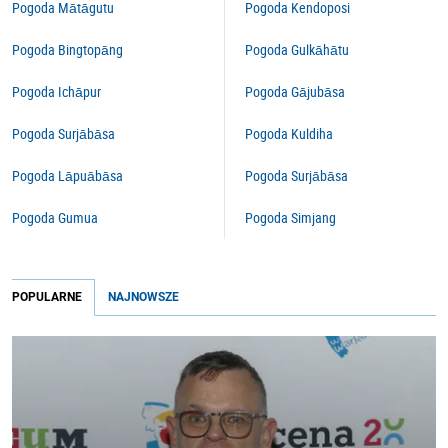
Pogoda Mātāgutu
Pogoda Kendoposi
Pogoda Bingtopāng
Pogoda Gulkāhātu
Pogoda Ichāpur
Pogoda Gājubāsa
Pogoda Surjābāsa
Pogoda Kuldiha
Pogoda Lāpuābāsa
Pogoda Surjābāsa
Pogoda Gumua
Pogoda Simjang
POPULARNE
NAJNOWSZE