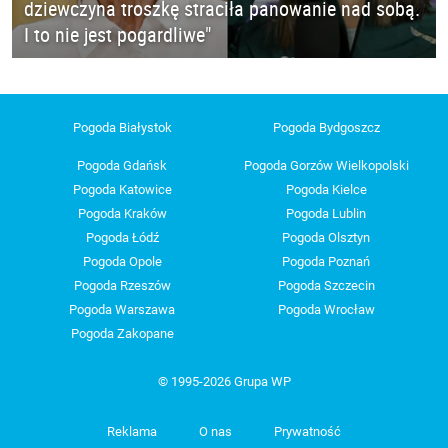
dziewczyna troszkę straciła panowanie nad sobą.
I to nie jest pogardliwe"
Pogoda Białystok
Pogoda Bydgoszcz
Pogoda Gdańsk
Pogoda Gorzów Wielkopolski
Pogoda Katowice
Pogoda Kielce
Pogoda Kraków
Pogoda Lublin
Pogoda Łódź
Pogoda Olsztyn
Pogoda Opole
Pogoda Poznań
Pogoda Rzeszów
Pogoda Szczecin
Pogoda Warszawa
Pogoda Wrocław
Pogoda Zakopane
© 1995-2026 Grupa WP
Reklama
O nas
Prywatność