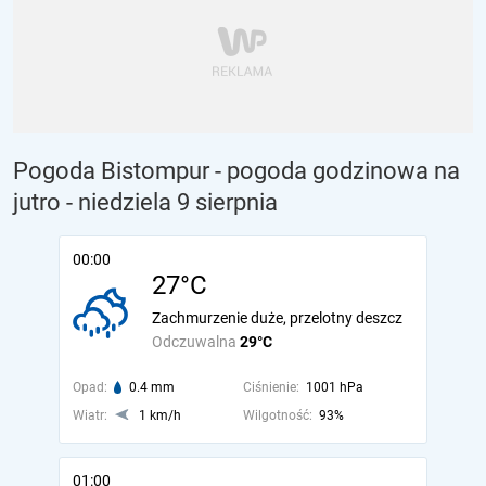
Pogoda Bistompur - pogoda godzinowa na
jutro
- niedziela 9 sierpnia
00:00
27°C
Zachmurzenie duże, przelotny deszcz
Odczuwalna
29°C
Opad:
0.4 mm
Ciśnienie:
1001 hPa
Wiatr:
1 km/h
Wilgotność:
93%
01:00