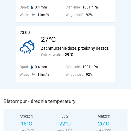
Opad:
0.4 mm
Ciśnienie:
1001 hPa
Wiatr:
1 km/h
Wilgotność:
92%
23:00
27°C
Zachmurzenie duże, przelotny deszcz
Odczuwalna
29°C
Opad:
0.4 mm
Ciśnienie:
1001 hPa
Wiatr:
1 km/h
Wilgotność:
92%
Bistompur - średnie temperatury
Styczeń
Luty
Marzec
18°C
22°C
26°C
maks. 24°C
maks. 28°C
maks. 33°C