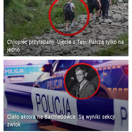
Chłopiec przyłapany. Ujęcia z Tatr. Patrzą tylko na
jedno
Ciało aktora na Bachledówce. Są wyniki sekcji
zwłok