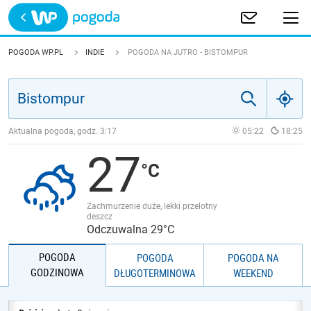
Trwa ładowanie
POLSKA
POGODA WP.PL
INDIE
POGODA NA JUTRO - BISTOMPUR
EUROPA
ŚWIAT
Aktualna pogoda, godz.
3:17
05:22
18:25
27
JAKOŚĆ POWIETRZA
Zachmurzenie duże, lekki przelotny
deszcz
Odczuwalna 29°C
POGODA
POGODA
POGODA NA
GODZINOWA
DŁUGOTERMINOWA
WEEKEND