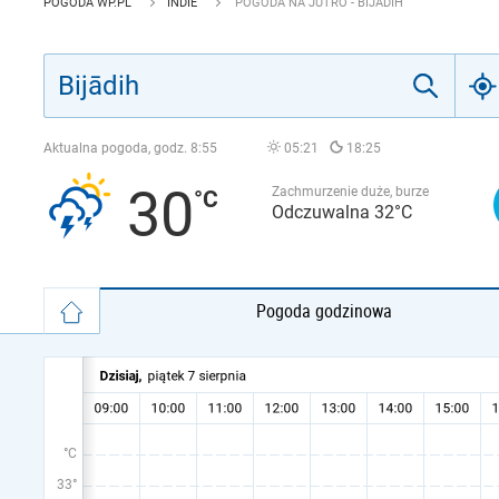
POGODA WP.PL
INDIE
POGODA NA JUTRO - BIJĀDIH
Aktualna pogoda, godz.
8:55
05:21
18:25
30
Zachmurzenie duże, burze
Odczuwalna 32°C
Pogoda godzinowa
°C
33°