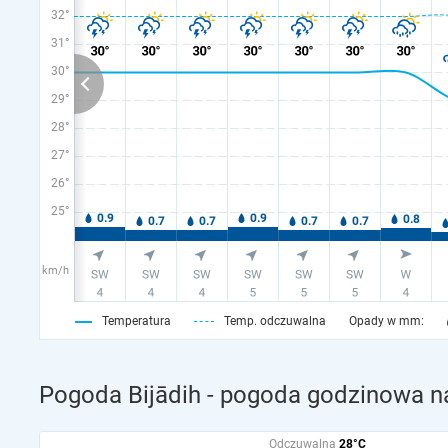
32°
31°
30°
29°
28°
27°
26°
25°
km/h
Temperatura
Temp. odczuwalna
Opady w mm:
Pogoda Bijādih - pogoda godzinowa na
Odczuwalna
28°C