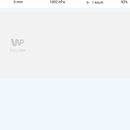
0 mm
1002 hPa
92%
1 km/h