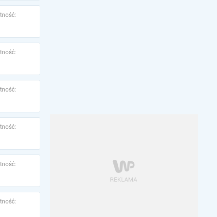
tność:
tność:
tność:
tność:
tność:
tność: