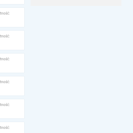
tność:
tność:
tność:
tność:
tność:
tność: