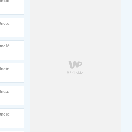
tność:
tność:
tność:
tność:
tność:
tność: