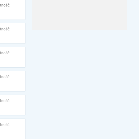
tność:
tność:
tność:
tność:
tność:
tność: