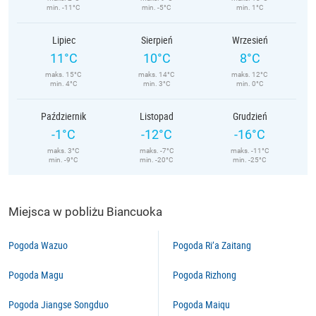
min. -11°C
min. -5°C
min. 1°C
Lipiec
Sierpień
Wrzesień
11°C
10°C
8°C
maks. 15°C
maks. 14°C
maks. 12°C
min. 4°C
min. 3°C
min. 0°C
Październik
Listopad
Grudzień
-1°C
-12°C
-16°C
maks. 3°C
maks. -7°C
maks. -11°C
min. -9°C
min. -20°C
min. -25°C
Miejsca w pobliżu Biancuoka
Pogoda Wazuo
Pogoda Ri’a Zaitang
Pogoda Magu
Pogoda Rizhong
Pogoda Jiangse Songduo
Pogoda Maiqu