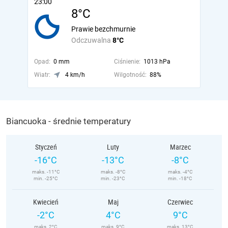
23:00
8°C
Prawie bezchmurnie
Odczuwalna
8°C
Opad:
0 mm
Ciśnienie:
1013 hPa
Wiatr:
4 km/h
Wilgotność:
88%
Biancuoka - średnie temperatury
Styczeń
Luty
Marzec
-16°C
-13°C
-8°C
maks. -11°C
maks. -8°C
maks. -4°C
min. -25°C
min. -23°C
min. -18°C
Kwiecień
Maj
Czerwiec
-2°C
4°C
9°C
maks. 2°C
maks. 9°C
maks. 13°C