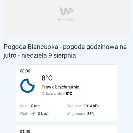
Pogoda Biancuoka - pogoda godzinowa na
jutro
- niedziela 9 sierpnia
00:00
8°C
Prawie bezchmurnie
Odczuwalna
8°C
Opad:
0 mm
Ciśnienie:
1014 hPa
Wiatr:
3 km/h
Wilgotność:
88%
01:00