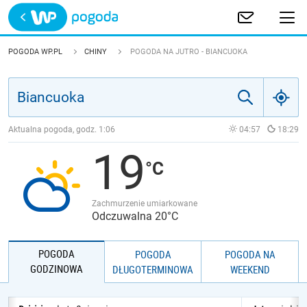
Trwa ładowanie
POLSKA
POGODA WP.PL
CHINY
POGODA NA JUTRO - BIANCUOKA
EUROPA
ŚWIAT
Aktualna pogoda, godz.
1:06
04:57
18:29
19
JAKOŚĆ POWIETRZA
Zachmurzenie umiarkowane
Odczuwalna 20°C
POGODA
POGODA
POGODA NA
GODZINOWA
DŁUGOTERMINOWA
WEEKEND