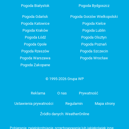
Pogoda Białystok
Pogoda Bydgoszcz
Pogoda Gdańsk
Pogoda Gorzów Wielkopolski
Pogoda Katowice
Pogoda Kielce
Pogoda Kraków
Pogoda Lublin
Pogoda Łódź
Pogoda Olsztyn
Pogoda Opole
Pogoda Poznań
Pogoda Rzeszów
Pogoda Szczecin
Pogoda Warszawa
Pogoda Wrocław
Pogoda Zakopane
© 1995-2026 Grupa WP
Reklama
O nas
Prywatność
Ustawienia prywatności
Regulamin
Mapa strony
Źródło danych: WeatherOnline
Pobieranie, zwielokrotnianie, przechowywanie lub jakiekolwiek inne