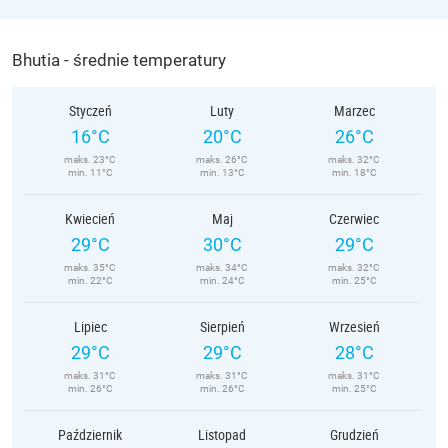
Bhutia - średnie temperatury
Styczeń
Luty
Marzec
16°C
20°C
26°C
maks. 23°C
maks. 26°C
maks. 32°C
min. 11°C
min. 13°C
min. 18°C
Kwiecień
Maj
Czerwiec
29°C
30°C
29°C
maks. 35°C
maks. 34°C
maks. 32°C
min. 22°C
min. 24°C
min. 25°C
Lipiec
Sierpień
Wrzesień
29°C
29°C
28°C
maks. 31°C
maks. 31°C
maks. 31°C
min. 26°C
min. 26°C
min. 25°C
Październik
Listopad
Grudzień