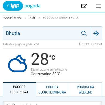
Trwa ładowanie
POLSKA
POGODA WP.PL
INDIE
POGODA NA JUTRO - BHUTIA
EUROPA
ŚWIAT
Aktualna pogoda, godz.
2:54
05:12
18:24
28
JAKOŚĆ POWIETRZA
Zachmurzenie umiarkowane
Odczuwalna 30°C
POGODA
POGODA
POGODA NA
GODZINOWA
DŁUGOTERMINOWA
WEEKEND