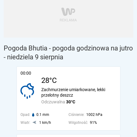
Pogoda Bhutia - pogoda godzinowa na jutro
- niedziela 9 sierpnia
00:00
28°C
Zachmurzenie umiarkowane, lekki
przelotny deszcz
Odczuwalna
30°C
Opad:
0.1 mm
Ciśnienie:
1002 hPa
Wiatr:
1 km/h
Wilgotność:
91%