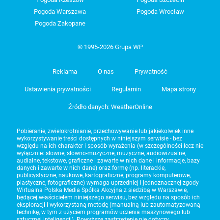
Pogoda Warszawa
Pogoda Wrocław
Pogoda Zakopane
© 1995-2026 Grupa WP
Reklama
O nas
Prywatność
Ustawienia prywatności
Regulamin
Mapa strony
Źródło danych: WeatherOnline
Pobieranie, zwielokrotnianie, przechowywanie lub jakiekolwiek inne
wykorzystywanie treści dostępnych w niniejszym serwisie - bez
względu na ich charakter i sposób wyrażenia (w szczególności lecz nie
wyłącznie: słowne, słowno-muzyczne, muzyczne, audiowizualne,
audialne, tekstowe, graficzne i zawarte w nich dane i informacje, bazy
danych i zawarte w nich dane) oraz formę (np. literackie,
publicystyczne, naukowe, kartograficzne, programy komputerowe,
plastyczne, fotograficzne) wymaga uprzedniej i jednoznacznej zgody
Wirtualna Polska Media Spółka Akcyjna z siedzibą w Warszawie,
będącej właścicielem niniejszego serwisu, bez względu na sposób ich
eksploracji i wykorzystaną metodę (manualną lub zautomatyzowaną
technikę, w tym z użyciem programów uczenia maszynowego lub
sztucznej inteligencji). Powyższe zastrzeżenie nie dotyczy