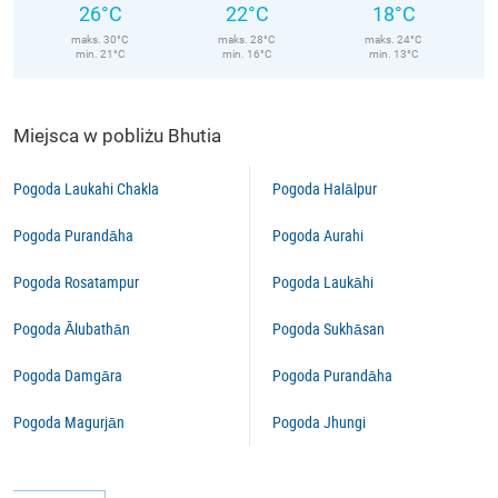
26°C
22°C
18°C
maks. 30°C
maks. 28°C
maks. 24°C
min. 21°C
min. 16°C
min. 13°C
Miejsca w pobliżu Bhutia
Pogoda Laukahi Chakla
Pogoda Halālpur
Pogoda Purandāha
Pogoda Aurahi
Pogoda Rosatampur
Pogoda Laukāhi
Pogoda Ālubathān
Pogoda Sukhāsan
Pogoda Damgāra
Pogoda Purandāha
Pogoda Magurjān
Pogoda Jhungi