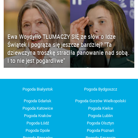
Ewa Woydyłło TŁUMACZY SIĘ ze słów o Idze
Świątek i pogrąża się jeszcze bardziej? "Ta
dziewczyna troszkę straciła panowanie nad sobą.
I to nie jest pogardliwe"
Pogoda Białystok
Pogoda Bydgoszcz
Pogoda Gdańsk
Pogoda Gorzów Wielkopolski
Pogoda Katowice
Pogoda Kielce
Pogoda Kraków
Pogoda Lublin
Pogoda Łódź
Pogoda Olsztyn
Pogoda Opole
Pogoda Poznań
Pogoda Rzeszów
Pogoda Szczecin