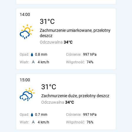
14:00
31°C
Zachmurzenie umiarkowane, przelotny
deszcz
Odczuwalna
34°C
Opad:
0.8 mm
Ciśnienie:
997 hPa
Wiatr:
4 km/h
Wilgotność:
74%
15:00
31°C
Zachmurzenie duże, przelotny deszcz
Odczuwalna
34°C
Opad:
0.7 mm
Ciśnienie:
997 hPa
Wiatr:
4 km/h
Wilgotność:
76%