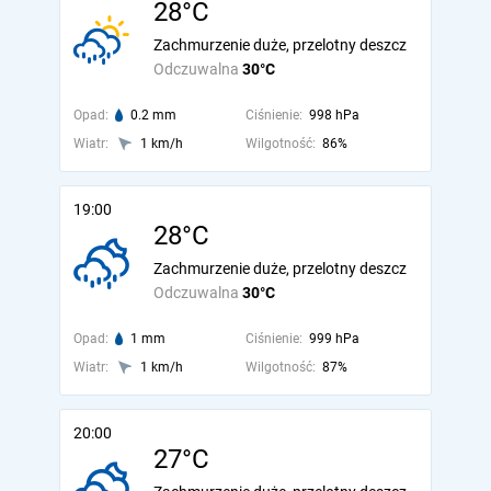
28°C
Zachmurzenie duże, przelotny deszcz
Odczuwalna
30°C
Opad:
0.2 mm
Ciśnienie:
998 hPa
Wiatr:
1 km/h
Wilgotność:
86%
19:00
28°C
Zachmurzenie duże, przelotny deszcz
Odczuwalna
30°C
Opad:
1 mm
Ciśnienie:
999 hPa
Wiatr:
1 km/h
Wilgotność:
87%
20:00
27°C