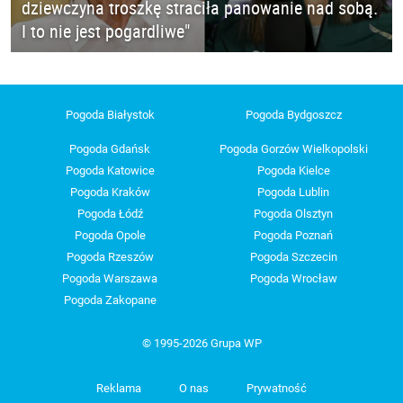
dziewczyna troszkę straciła panowanie nad sobą.
I to nie jest pogardliwe"
Pogoda Białystok
Pogoda Bydgoszcz
Pogoda Gdańsk
Pogoda Gorzów Wielkopolski
Pogoda Katowice
Pogoda Kielce
Pogoda Kraków
Pogoda Lublin
Pogoda Łódź
Pogoda Olsztyn
Pogoda Opole
Pogoda Poznań
Pogoda Rzeszów
Pogoda Szczecin
Pogoda Warszawa
Pogoda Wrocław
Pogoda Zakopane
© 1995-2026 Grupa WP
Reklama
O nas
Prywatność