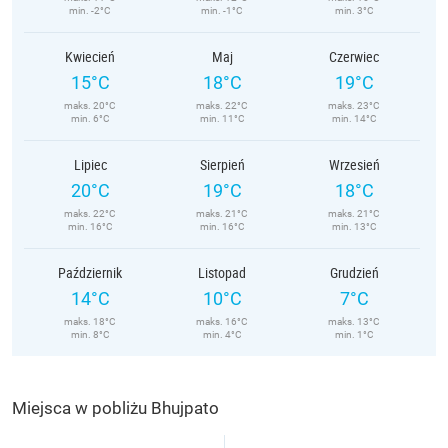
min. -2°C
min. -1°C
min. 3°C
Kwiecień
Maj
Czerwiec
15°C
18°C
19°C
maks. 20°C
maks. 22°C
maks. 23°C
min. 6°C
min. 11°C
min. 14°C
Lipiec
Sierpień
Wrzesień
20°C
19°C
18°C
maks. 22°C
maks. 21°C
maks. 21°C
min. 16°C
min. 16°C
min. 13°C
Październik
Listopad
Grudzień
14°C
10°C
7°C
maks. 18°C
maks. 16°C
maks. 13°C
min. 8°C
min. 4°C
min. 1°C
Miejsca w pobliżu Bhujpato