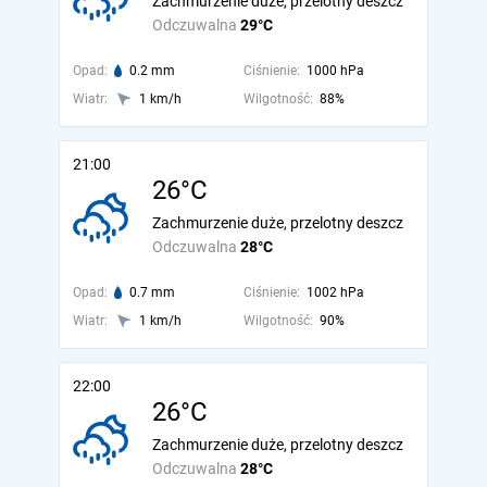
Zachmurzenie duże, przelotny deszcz
Odczuwalna
29°C
Opad:
0.2 mm
Ciśnienie:
1000 hPa
Wiatr:
1 km/h
Wilgotność:
88%
21:00
26°C
Zachmurzenie duże, przelotny deszcz
Odczuwalna
28°C
Opad:
0.7 mm
Ciśnienie:
1002 hPa
Wiatr:
1 km/h
Wilgotność:
90%
22:00
26°C
Zachmurzenie duże, przelotny deszcz
Odczuwalna
28°C