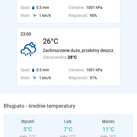
Opad:
0.5 mm
Ciśnienie:
1001 hPa
Wiatr:
1 km/h
Wilgotność:
90%
23:00
26°C
Zachmurzenie duże, przelotny deszcz
Odczuwalna
28°C
Opad:
0.5 mm
Ciśnienie:
1001 hPa
Wiatr:
1 km/h
Wilgotność:
91%
Bhujpato - średnie temperatury
Styczeń
Luty
Marzec
5°C
7°C
11°C
maks. 11°C
maks. 12°C
maks. 16°C