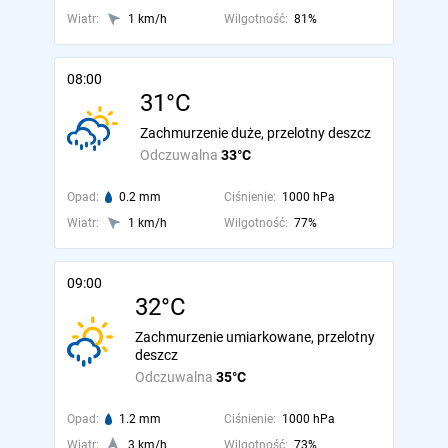
Wiatr:
1 km/h
Wilgotność:
81%
08:00
31°C
Zachmurzenie duże, przelotny deszcz
Odczuwalna
33°C
Opad:
0.2 mm
Ciśnienie:
1000 hPa
Wiatr:
1 km/h
Wilgotność:
77%
09:00
32°C
Zachmurzenie umiarkowane, przelotny
deszcz
Odczuwalna
35°C
Opad:
1.2 mm
Ciśnienie:
1000 hPa
Wiatr:
3 km/h
Wilgotność:
73%