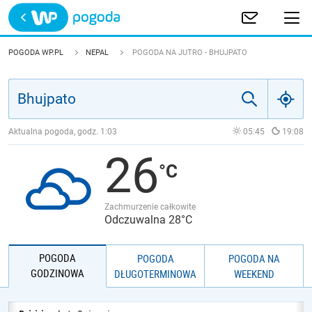
Trwa ładowanie
POLSKA
POGODA WP.PL
NEPAL
POGODA NA JUTRO - BHUJPATO
EUROPA
ŚWIAT
Aktualna pogoda, godz.
1:03
05:45
19:08
26
JAKOŚĆ POWIETRZA
Zachmurzenie całkowite
Odczuwalna 28°C
POGODA
POGODA
POGODA NA
GODZINOWA
DŁUGOTERMINOWA
WEEKEND