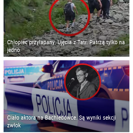
Chłopiec przyłapany. Ujęcia z Tatr. Patrzą tylko na
jedno
Ciało aktora na Bachledówce. Są wyniki sekcji
zwłok