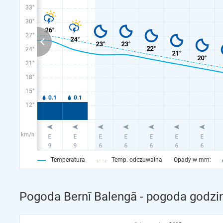
33°
30°
27°
24°
21°
18°
15°
12°
km/h
Temperatura
Temp. odczuwalna
Opady w mm:
Pogoda Bernī Balengā - pogoda godzi