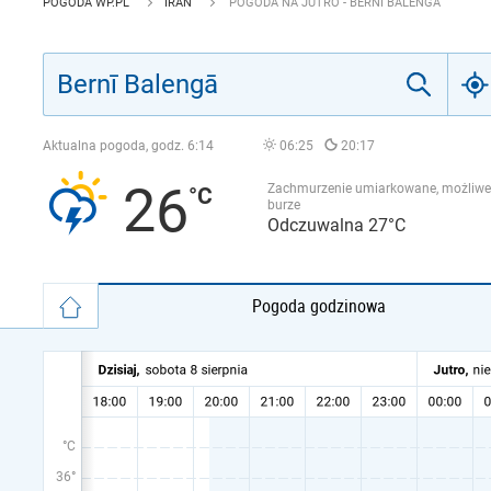
POGODA WP.PL
IRAN
POGODA NA JUTRO - BERNĪ BALENGĀ
Aktualna pogoda, godz.
6:14
06:25
20:17
26
Zachmurzenie umiarkowane, możliwe
burze
Odczuwalna 27°C
Pogoda godzinowa
°C
36°