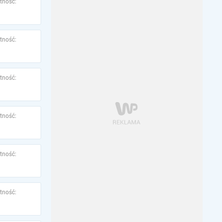
tność:
tność:
tność:
tność:
tność:
tność: