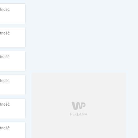
tność:
tność:
tność:
tność:
tność:
tność: