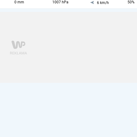
0 mm
1007 hPa
50%
6 km/h