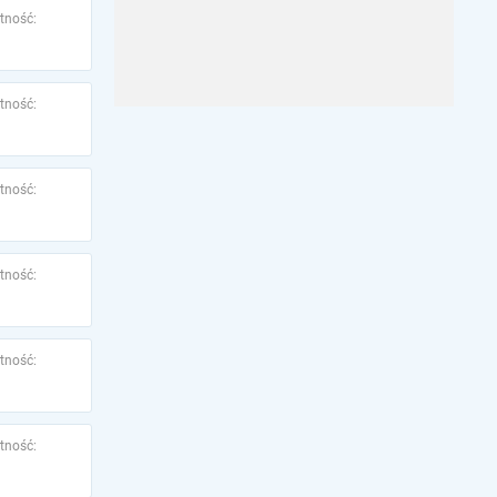
tność:
tność:
tność:
tność:
tność:
tność: