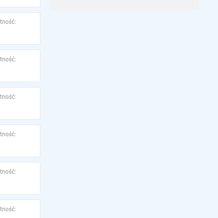
tność:
tność:
tność:
tność:
tność:
tność: