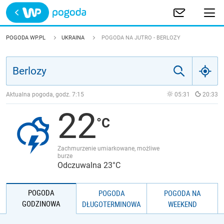
Trwa ładowanie
POLSKA
POGODA WP.PL
UKRAINA
POGODA NA JUTRO - BERLOZY
EUROPA
ŚWIAT
Aktualna pogoda, godz.
7:15
05:31
20:33
22
JAKOŚĆ POWIETRZA
Zachmurzenie umiarkowane, możliwe
burze
Odczuwalna 23°C
POGODA
POGODA
POGODA NA
GODZINOWA
DŁUGOTERMINOWA
WEEKEND