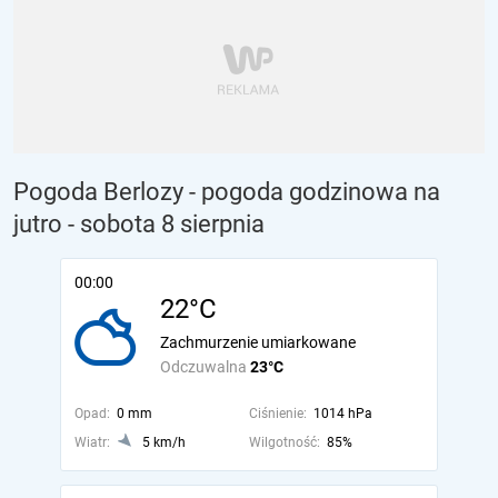
Pogoda Berlozy - pogoda godzinowa na
jutro
- sobota 8 sierpnia
00:00
22°C
Zachmurzenie umiarkowane
Odczuwalna
23°C
Opad:
0 mm
Ciśnienie:
1014 hPa
Wiatr:
5 km/h
Wilgotność:
85%