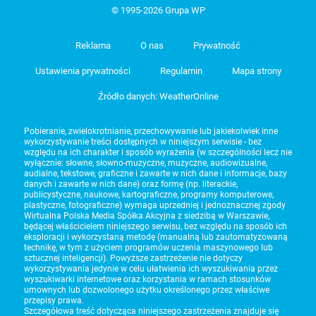
© 1995-2026 Grupa WP
Reklama
O nas
Prywatność
Ustawienia prywatności
Regulamin
Mapa strony
Źródło danych: WeatherOnline
Pobieranie, zwielokrotnianie, przechowywanie lub jakiekolwiek inne
wykorzystywanie treści dostępnych w niniejszym serwisie - bez
względu na ich charakter i sposób wyrażenia (w szczególności lecz nie
wyłącznie: słowne, słowno-muzyczne, muzyczne, audiowizualne,
audialne, tekstowe, graficzne i zawarte w nich dane i informacje, bazy
danych i zawarte w nich dane) oraz formę (np. literackie,
publicystyczne, naukowe, kartograficzne, programy komputerowe,
plastyczne, fotograficzne) wymaga uprzedniej i jednoznacznej zgody
Wirtualna Polska Media Spółka Akcyjna z siedzibą w Warszawie,
będącej właścicielem niniejszego serwisu, bez względu na sposób ich
eksploracji i wykorzystaną metodę (manualną lub zautomatyzowaną
technikę, w tym z użyciem programów uczenia maszynowego lub
sztucznej inteligencji). Powyższe zastrzeżenie nie dotyczy
wykorzystywania jedynie w celu ułatwienia ich wyszukiwania przez
wyszukiwarki internetowe oraz korzystania w ramach stosunków
umownych lub dozwolonego użytku określonego przez właściwe
przepisy prawa.
Szczegółowa treść dotycząca niniejszego zastrzeżenia znajduje się