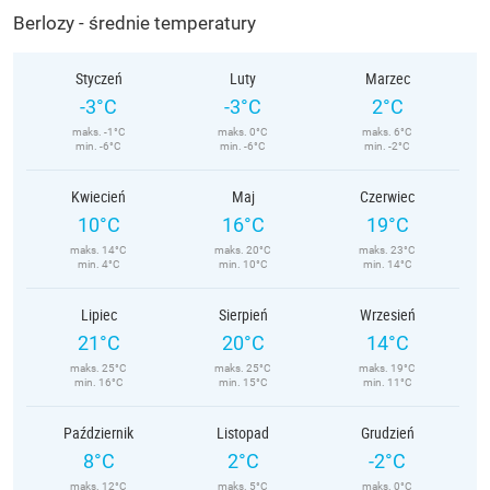
Berlozy - średnie temperatury
Styczeń
Luty
Marzec
-3°C
-3°C
2°C
maks. -1°C
maks. 0°C
maks. 6°C
min. -6°C
min. -6°C
min. -2°C
Kwiecień
Maj
Czerwiec
10°C
16°C
19°C
maks. 14°C
maks. 20°C
maks. 23°C
min. 4°C
min. 10°C
min. 14°C
Lipiec
Sierpień
Wrzesień
21°C
20°C
14°C
maks. 25°C
maks. 25°C
maks. 19°C
min. 16°C
min. 15°C
min. 11°C
Październik
Listopad
Grudzień
8°C
2°C
-2°C
maks. 12°C
maks. 5°C
maks. 0°C