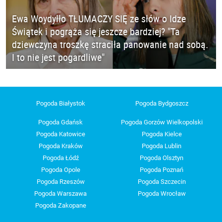
Ewa Woydyłło TŁUMACZY SIĘ ze słów o Idze
Świątek i pogrąża się jeszcze bardziej? "Ta
dziewczyna troszkę straciła panowanie nad sobą.
I to nie jest pogardliwe"
Pogoda Białystok
Pogoda Bydgoszcz
Pogoda Gdańsk
Pogoda Gorzów Wielkopolski
Pogoda Katowice
Pogoda Kielce
Pogoda Kraków
Pogoda Lublin
Pogoda Łódź
Pogoda Olsztyn
Pogoda Opole
Pogoda Poznań
Pogoda Rzeszów
Pogoda Szczecin
Pogoda Warszawa
Pogoda Wrocław
Pogoda Zakopane