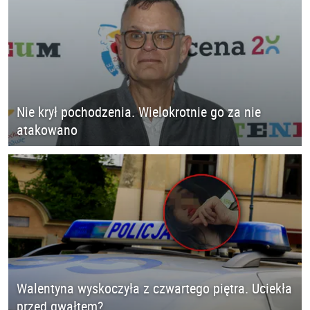
Nie krył pochodzenia. Wielokrotnie go za nie
atakowano
Walentyna wyskoczyła z czwartego piętra. Uciekła
przed gwałtem?