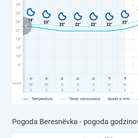
34°
30°
26°
22°
18°
14°
10°
6°
km/h
Temperatura
Temp. odczuwalna
Opady w mm:
Pogoda Beresnëvka - pogoda godzinow