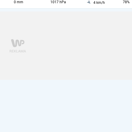
0 mm
1017 hPa
78%
4 km/h