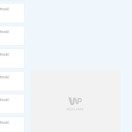
tność:
tność:
tność:
tność:
tność:
tność: