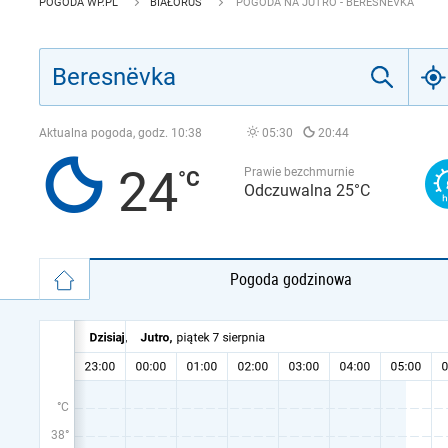
POGODA WP.PL
BIAŁORUŚ
POGODA NA JUTRO - BERESNËVKA
Aktualna pogoda, godz.
10:38
05:30
20:44
24
Prawie bezchmurnie
Odczuwalna 25°C
Pogoda godzinowa
°C
38°