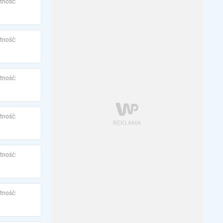
tność:
tność:
tność:
tność:
tność:
tność: