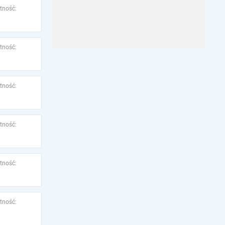
tność:
tność:
tność:
tność:
tność:
tność: