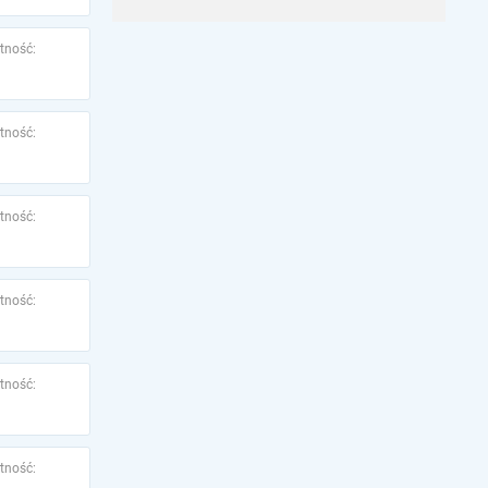
tność:
tność:
tność:
tność:
tność:
tność: