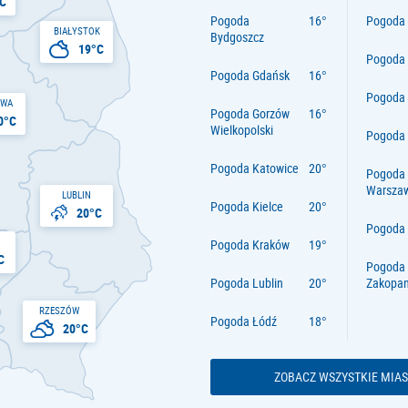
C
Pogoda
Pogoda 
BIAŁYSTOK
Bydgoszcz
19°C
Pogoda
Pogoda Gdańsk
Pogoda
AWA
Pogoda Gorzów
0°C
Wielkopolski
Pogoda 
Pogoda Katowice
Pogoda
Warsza
LUBLIN
Pogoda Kielce
20°C
Pogoda
Pogoda Kraków
C
Pogoda
Pogoda Lublin
Zakopa
RZESZÓW
Pogoda Łódź
20°C
ZOBACZ WSZYSTKIE MIAS