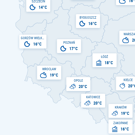
16°
SZCZECIN
14°C
BYDGOSZCZ
16°C
WARSZ
GORZÓW WIELKOPOLSKI
2
POZNAŃ
16°C
17°C
ŁÓDŹ
18°C
WROCŁAW
19°C
KIELCE
OPOLE
20°
20°C
KATOWICE
20°C
KRAKÓW
19°C
ZAKOPANE
16°C