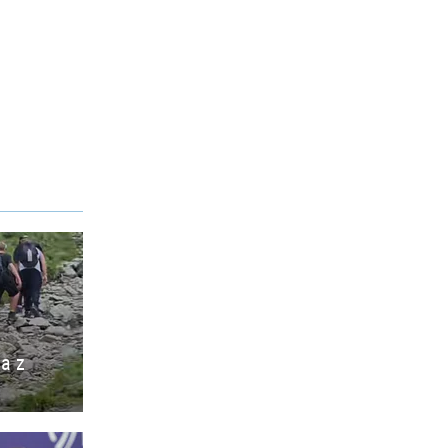
ia z
o