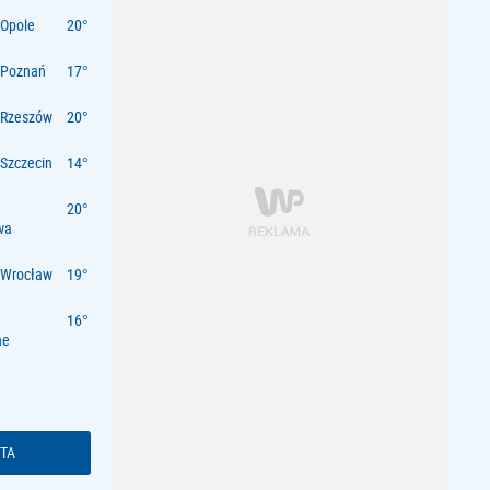
Opole
 Poznań
 Rzeszów
Szczecin
wa
 Wrocław
ne
TA