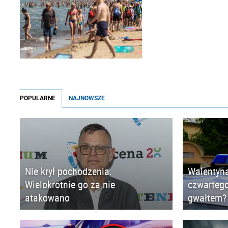
POPULARNE
NAJNOWSZE
Nie krył pochodzenia.
Walentyna
Wielokrotnie go za nie
czwartego
atakowano
gwałtem?