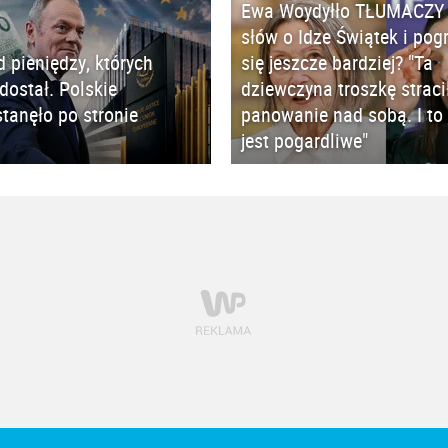
Ewa Woydyłło TŁUMACZY 
słów o Idze Świątek i pog
d pieniędzy, których
się jeszcze bardziej? "Ta
 dostał. Polskie
dziewczyna troszkę straci
tanęło po stronie
panowanie nad sobą. I to 
jest pogardliwe"