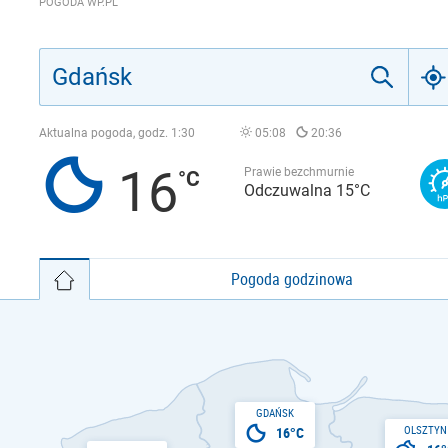
POGODA WP.PL
Aktualna pogoda, godz.
1:30
05:08
20:36
16
Prawie bezchmurnie
Odczuwalna 15°C
Pogoda godzinowa
GDAŃSK
OLSZTYN
16°C