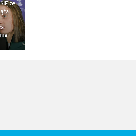
SIĘ ze
rąża
ła
nie