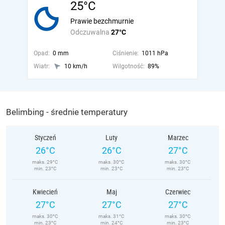
25°C
Prawie bezchmurnie
Odczuwalna
27°C
Opad:
0 mm
Ciśnienie:
1011 hPa
Wiatr:
10 km/h
Wilgotność:
89%
Belimbing - średnie temperatury
Styczeń
Luty
Marzec
26°C
26°C
27°C
maks. 29°C
maks. 30°C
maks. 30°C
min. 23°C
min. 23°C
min. 23°C
Kwiecień
Maj
Czerwiec
27°C
27°C
27°C
maks. 30°C
maks. 31°C
maks. 30°C
min. 23°C
min. 24°C
min. 23°C