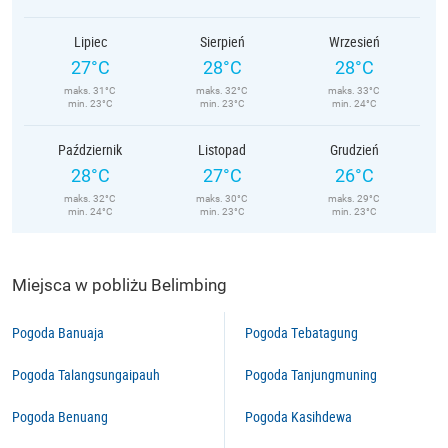
Lipiec
Sierpień
Wrzesień
27°C
28°C
28°C
maks. 31°C
maks. 32°C
maks. 33°C
min. 23°C
min. 23°C
min. 24°C
Październik
Listopad
Grudzień
28°C
27°C
26°C
maks. 32°C
maks. 30°C
maks. 29°C
min. 24°C
min. 23°C
min. 23°C
Miejsca w pobliżu Belimbing
Pogoda Banuaja
Pogoda Tebatagung
Pogoda Talangsungaipauh
Pogoda Tanjungmuning
Pogoda Benuang
Pogoda Kasihdewa