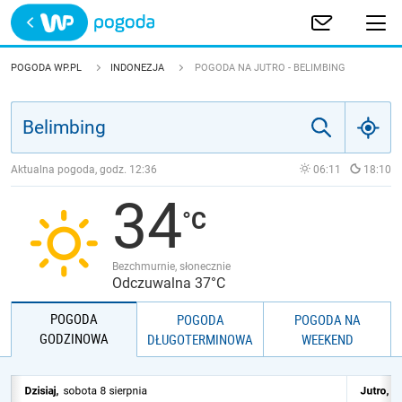
Trwa ładowanie
POLSKA
POGODA WP.PL
INDONEZJA
POGODA NA JUTRO - BELIMBING
EUROPA
ŚWIAT
Aktualna pogoda, godz.
12:36
06:11
18:10
34
JAKOŚĆ POWIETRZA
Bezchmurnie, słonecznie
Odczuwalna 37°C
POGODA
POGODA
POGODA NA
GODZINOWA
DŁUGOTERMINOWA
WEEKEND