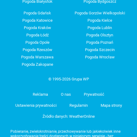
Pogoda Białystok
Pogoda Bydgoszcz
Pogoda Gdańsk
Pogoda Gorzów Wielkopolski
Pogoda Katowice
Pogoda Kielce
Pogoda Kraków
Pogoda Lublin
Pogoda Łódź
Pogoda Olsztyn
Pogoda Opole
Pogoda Poznań
Pogoda Rzeszów
Pogoda Szczecin
Pogoda Warszawa
Pogoda Wrocław
Pogoda Zakopane
© 1995-2026 Grupa WP
Reklama
O nas
Prywatność
Ustawienia prywatności
Regulamin
Mapa strony
Źródło danych: WeatherOnline
Pobieranie, zwielokrotnianie, przechowywanie lub jakiekolwiek inne
wykorzystywanie treści dostępnych w niniejszym serwisie - bez