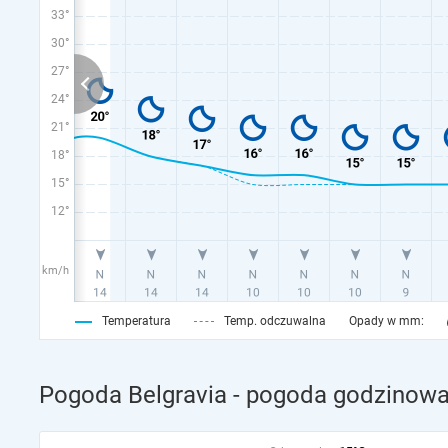
33°
30°
27°
24°
21°
18°
15°
12°
km/h
Temperatura
Temp. odczuwalna
Opady w mm:
Pogoda Belgravia - pogoda godzinowa 