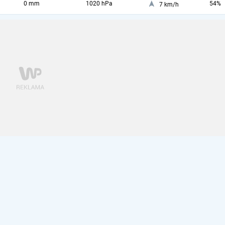
0 mm
1020 hPa
54%
7 km/h