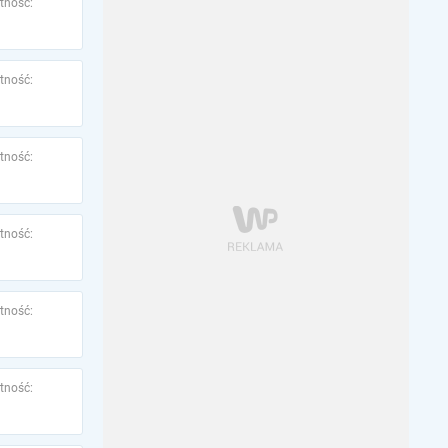
tność:
tność:
tność:
tność:
tność:
tność: