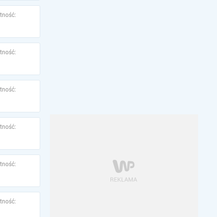
tność:
tność:
tność:
tność:
tność:
tność: