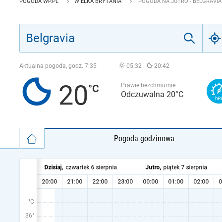
POGODA WP.PL
WIELKA BRYTANIA
POGODA NA JUTRO - BELGRAVIA
Aktualna pogoda, godz.
7:35
05:32
20:42
20
Prawie bezchmurnie
Odczuwalna 20°C
Pogoda godzinowa
°C
36°