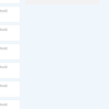
tność:
tność:
tność:
tność:
tność:
tność: