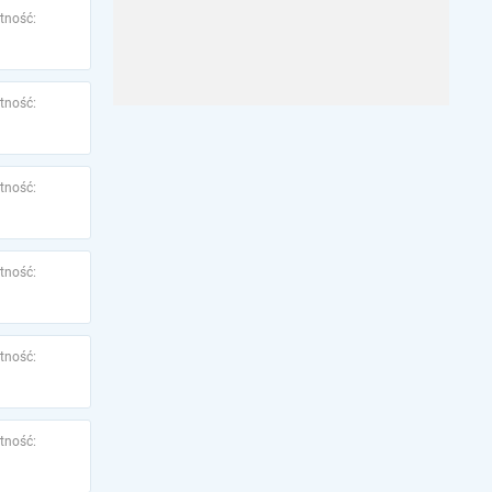
tność:
tność:
tność:
tność:
tność:
tność: