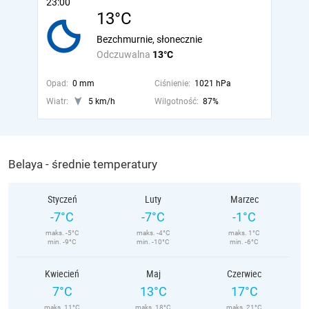
23:00
13°C
Bezchmurnie, słonecznie
Odczuwalna
13°C
Opad:
0 mm
Ciśnienie:
1021 hPa
Wiatr:
5 km/h
Wilgotność:
87%
Belaya - średnie temperatury
Styczeń
Luty
Marzec
-7°C
-7°C
-1°C
maks. -5°C
maks. -4°C
maks. 1°C
min. -9°C
min. -10°C
min. -6°C
Kwiecień
Maj
Czerwiec
7°C
13°C
17°C
maks. 11°C
maks. 18°C
maks. 21°C