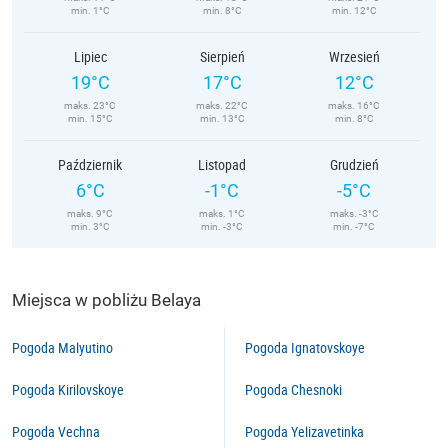
min. 1°C
min. 8°C
min. 12°C
Lipiec
Sierpień
Wrzesień
19°C
17°C
12°C
maks. 23°C
maks. 22°C
maks. 16°C
min. 15°C
min. 13°C
min. 8°C
Październik
Listopad
Grudzień
6°C
-1°C
-5°C
maks. 9°C
maks. 1°C
maks. -3°C
min. 3°C
min. -3°C
min. -7°C
Miejsca w pobliżu Belaya
Pogoda Malyutino
Pogoda Ignatovskoye
Pogoda Kirilovskoye
Pogoda Chesnoki
Pogoda Vechna
Pogoda Yelizavetinka