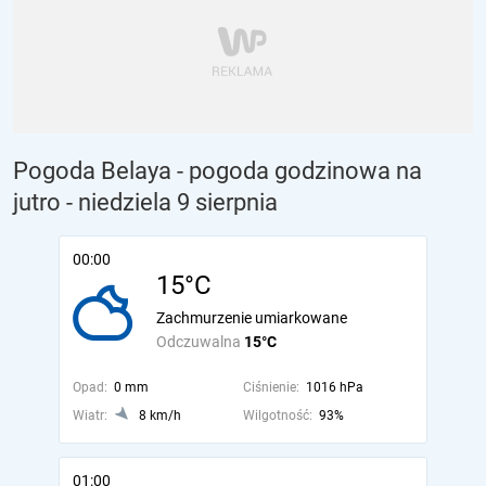
Pogoda Belaya - pogoda godzinowa na
jutro
- niedziela 9 sierpnia
00:00
15°C
Zachmurzenie umiarkowane
Odczuwalna
15°C
Opad:
0 mm
Ciśnienie:
1016 hPa
Wiatr:
8 km/h
Wilgotność:
93%
01:00