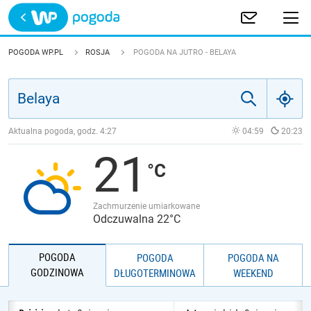
Trwa ładowanie
POLSKA
POGODA WP.PL
ROSJA
POGODA NA JUTRO - BELAYA
EUROPA
ŚWIAT
Aktualna pogoda, godz.
4:27
04:59
20:23
21
JAKOŚĆ POWIETRZA
Zachmurzenie umiarkowane
Odczuwalna 22°C
POGODA
POGODA
POGODA NA
GODZINOWA
DŁUGOTERMINOWA
WEEKEND