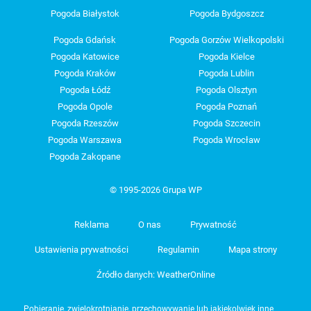
Pogoda Białystok
Pogoda Bydgoszcz
Pogoda Gdańsk
Pogoda Gorzów Wielkopolski
Pogoda Katowice
Pogoda Kielce
Pogoda Kraków
Pogoda Lublin
Pogoda Łódź
Pogoda Olsztyn
Pogoda Opole
Pogoda Poznań
Pogoda Rzeszów
Pogoda Szczecin
Pogoda Warszawa
Pogoda Wrocław
Pogoda Zakopane
© 1995-2026 Grupa WP
Reklama
O nas
Prywatność
Ustawienia prywatności
Regulamin
Mapa strony
Źródło danych: WeatherOnline
Pobieranie, zwielokrotnianie, przechowywanie lub jakiekolwiek inne