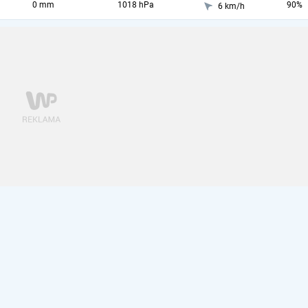
0 mm
1018 hPa
90%
6 km/h