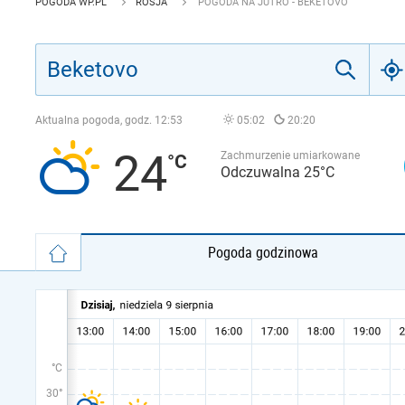
POGODA WP.PL
ROSJA
POGODA NA JUTRO - BEKETOVO
Aktualna pogoda, godz.
12:53
05:02
20:20
24
Zachmurzenie umiarkowane
Odczuwalna 25°C
Pogoda godzinowa
°C
30°