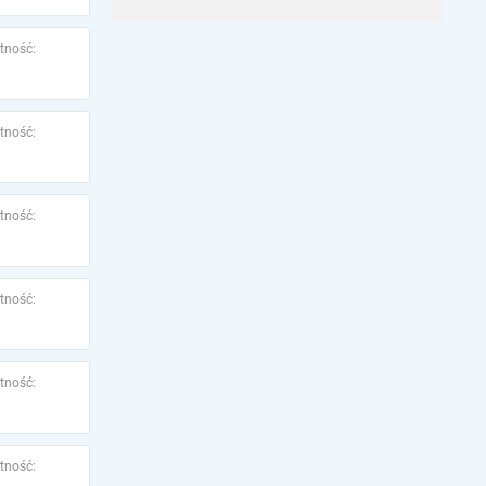
tność:
tność:
tność:
tność:
tność:
tność: