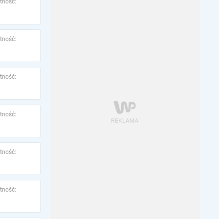
tność:
tność:
tność:
tność:
tność:
tność: