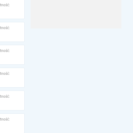
tność:
tność:
tność:
tność:
tność:
tność: