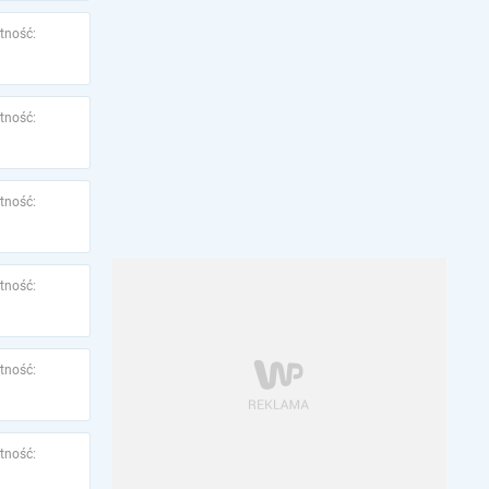
tność:
tność:
tność:
tność:
tność:
tność: