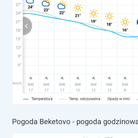
27°
24°
21°
18°
15°
12°
9°
6°
km/h
Temperatura
Temp. odczuwalna
Opady w mm:
Pogoda Beketovo - pogoda godzinowa 