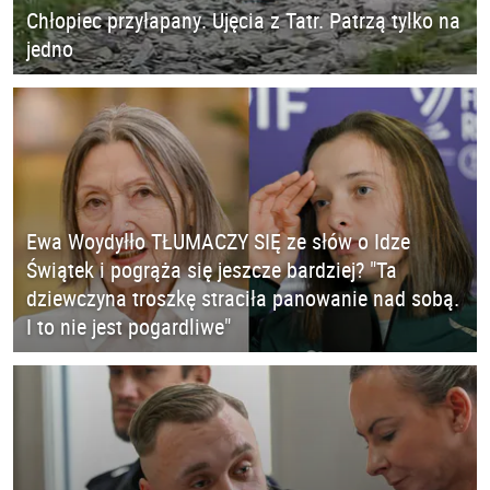
Chłopiec przyłapany. Ujęcia z Tatr. Patrzą tylko na
jedno
Ewa Woydyłło TŁUMACZY SIĘ ze słów o Idze
Świątek i pogrąża się jeszcze bardziej? "Ta
dziewczyna troszkę straciła panowanie nad sobą.
I to nie jest pogardliwe"