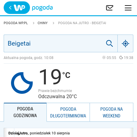
Trwa ładowanie
POLSKA
POGODA WP.PL
CHINY
POGODA NA JUTRO - BEIGETAI
EUROPA
ŚWIAT
Aktualna pogoda, godz.
10:08
05:55
19:38
19
JAKOŚĆ POWIETRZA
Prawie bezchmurnie
Odczuwalna 20°C
POGODA
POGODA
POGODA NA
GODZINOWA
DŁUGOTERMINOWA
WEEKEND