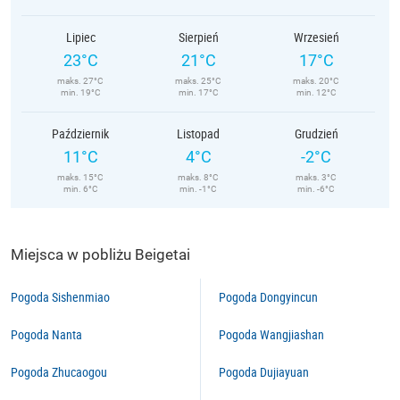
Lipiec
Sierpień
Wrzesień
23°C
21°C
17°C
maks. 27°C
maks. 25°C
maks. 20°C
min. 19°C
min. 17°C
min. 12°C
Październik
Listopad
Grudzień
11°C
4°C
-2°C
maks. 15°C
maks. 8°C
maks. 3°C
min. 6°C
min. -1°C
min. -6°C
Miejsca w pobliżu Beigetai
Pogoda Sishenmiao
Pogoda Dongyincun
Pogoda Nanta
Pogoda Wangjiashan
Pogoda Zhucaogou
Pogoda Dujiayuan