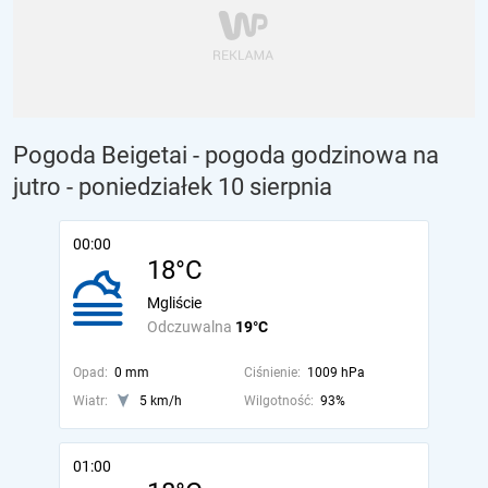
Pogoda Beigetai - pogoda godzinowa na
jutro
- poniedziałek 10 sierpnia
00:00
18°C
Mgliście
Odczuwalna
19°C
Opad:
0 mm
Ciśnienie:
1009 hPa
Wiatr:
5 km/h
Wilgotność:
93%
01:00