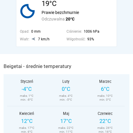
19°C
Prawie bezchmurnie
Odczuwalna
20°C
Opad:
0 mm
Ciśnienie:
1006 hPa
Wiatr:
7 km/h
Wilgotność:
93%
Beigetai - średnie temperatury
Styczeń
Luty
Marzec
-4°C
0°C
6°C
maks. 1°C
maks. 4°C
maks. 10°C
min. -8°C
min. -5°C
min. 0°C
Kwiecień
Maj
Czerwiec
12°C
17°C
22°C
maks. 17°C
maks. 22°C
maks. 26°C
min. 6°C
min. 11°C
min. 16°C