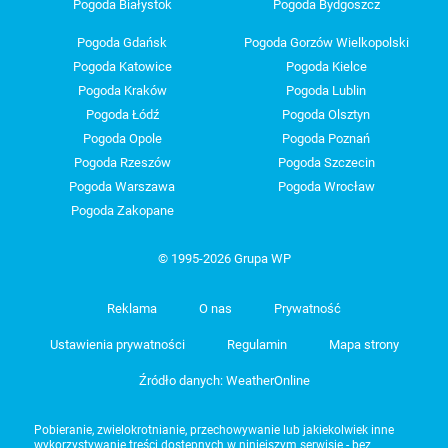
Pogoda Białystok
Pogoda Bydgoszcz
Pogoda Gdańsk
Pogoda Gorzów Wielkopolski
Pogoda Katowice
Pogoda Kielce
Pogoda Kraków
Pogoda Lublin
Pogoda Łódź
Pogoda Olsztyn
Pogoda Opole
Pogoda Poznań
Pogoda Rzeszów
Pogoda Szczecin
Pogoda Warszawa
Pogoda Wrocław
Pogoda Zakopane
© 1995-2026 Grupa WP
Reklama
O nas
Prywatność
Ustawienia prywatności
Regulamin
Mapa strony
Źródło danych: WeatherOnline
Pobieranie, zwielokrotnianie, przechowywanie lub jakiekolwiek inne
wykorzystywanie treści dostępnych w niniejszym serwisie - bez