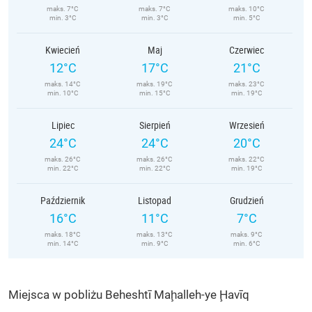
maks. 7°C
maks. 7°C
maks. 10°C
min. 3°C
min. 3°C
min. 5°C
Kwiecień
Maj
Czerwiec
12°C
17°C
21°C
maks. 14°C
maks. 19°C
maks. 23°C
min. 10°C
min. 15°C
min. 19°C
Lipiec
Sierpień
Wrzesień
24°C
24°C
20°C
maks. 26°C
maks. 26°C
maks. 22°C
min. 22°C
min. 22°C
min. 19°C
Październik
Listopad
Grudzień
16°C
11°C
7°C
maks. 18°C
maks. 13°C
maks. 9°C
min. 14°C
min. 9°C
min. 6°C
Miejsca w pobliżu Beheshtī Maḩalleh-ye Ḩavīq