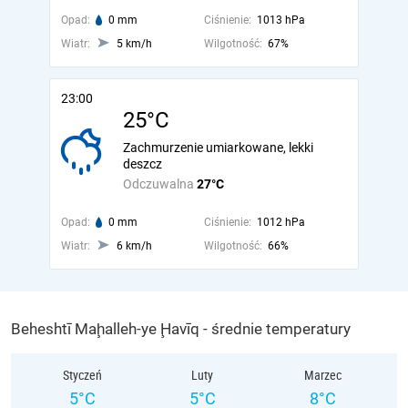
Opad:
0 mm
Ciśnienie:
1013 hPa
Wiatr:
5 km/h
Wilgotność:
67%
23:00
25°C
Zachmurzenie umiarkowane, lekki
deszcz
Odczuwalna
27°C
Opad:
0 mm
Ciśnienie:
1012 hPa
Wiatr:
6 km/h
Wilgotność:
66%
Beheshtī Maḩalleh-ye Ḩavīq - średnie temperatury
Styczeń
Luty
Marzec
5°C
5°C
8°C