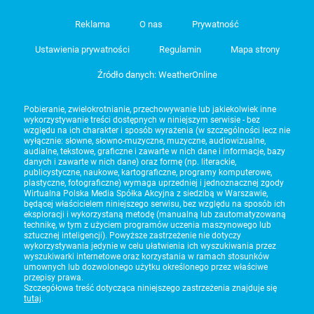
Reklama
O nas
Prywatność
Ustawienia prywatności
Regulamin
Mapa strony
Źródło danych: WeatherOnline
Pobieranie, zwielokrotnianie, przechowywanie lub jakiekolwiek inne
wykorzystywanie treści dostępnych w niniejszym serwisie - bez
względu na ich charakter i sposób wyrażenia (w szczególności lecz nie
wyłącznie: słowne, słowno-muzyczne, muzyczne, audiowizualne,
audialne, tekstowe, graficzne i zawarte w nich dane i informacje, bazy
danych i zawarte w nich dane) oraz formę (np. literackie,
publicystyczne, naukowe, kartograficzne, programy komputerowe,
plastyczne, fotograficzne) wymaga uprzedniej i jednoznacznej zgody
Wirtualna Polska Media Spółka Akcyjna z siedzibą w Warszawie,
będącej właścicielem niniejszego serwisu, bez względu na sposób ich
eksploracji i wykorzystaną metodę (manualną lub zautomatyzowaną
technikę, w tym z użyciem programów uczenia maszynowego lub
sztucznej inteligencji). Powyższe zastrzeżenie nie dotyczy
wykorzystywania jedynie w celu ułatwienia ich wyszukiwania przez
wyszukiwarki internetowe oraz korzystania w ramach stosunków
umownych lub dozwolonego użytku określonego przez właściwe
przepisy prawa.
Szczegółowa treść dotycząca niniejszego zastrzeżenia znajduje się
tutaj
.