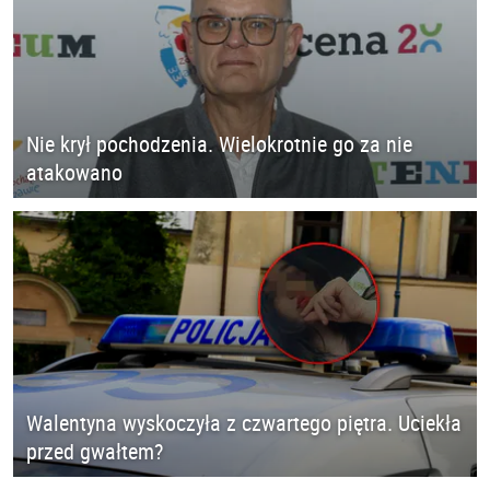
Nie krył pochodzenia. Wielokrotnie go za nie
atakowano
Walentyna wyskoczyła z czwartego piętra. Uciekła
przed gwałtem?