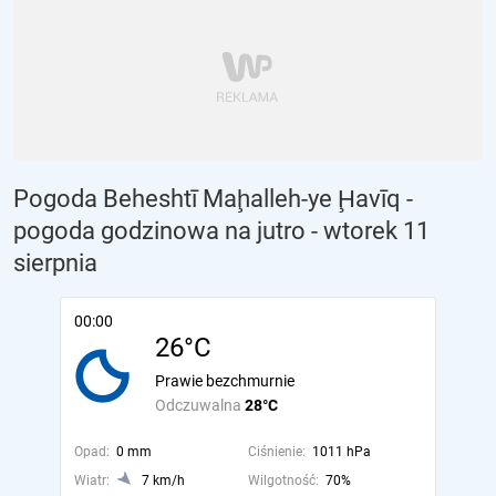
Pogoda Beheshtī Maḩalleh-ye Ḩavīq -
pogoda godzinowa na jutro
- wtorek 11
sierpnia
00:00
26°C
Prawie bezchmurnie
Odczuwalna
28°C
Opad:
0 mm
Ciśnienie:
1011 hPa
Wiatr:
7 km/h
Wilgotność:
70%