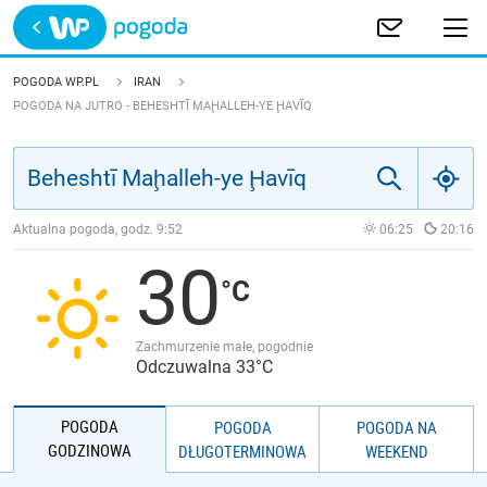
Trwa ładowanie
POLSKA
POGODA WP.PL
IRAN
POGODA NA JUTRO - BEHESHTĪ MAḨALLEH-YE ḨAVĪQ
EUROPA
ŚWIAT
Aktualna pogoda, godz.
9:52
06:25
20:16
JAKOŚĆ POWIETRZA
30
Zachmurzenie małe, pogodnie
Odczuwalna 33°C
POGODA
POGODA
POGODA NA
GODZINOWA
DŁUGOTERMINOWA
WEEKEND