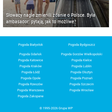
Słowacy nagle zmienili zdanie o Polsce. Była
ambasador: pytają, jak to możliwe?
Pogoda Białystok
Pogoda Bydgoszcz
Pogoda Gdańsk
Pogoda Gorzów Wielkopolski
Pogoda Katowice
Pogoda Kielce
Pogoda Kraków
Pogoda Lublin
Pogoda Łódź
Pogoda Olsztyn
Pogoda Opole
Pogoda Poznań
Pogoda Rzeszów
Pogoda Szczecin
Pogoda Warszawa
Pogoda Wrocław
Pogoda Zakopane
© 1995-2026 Grupa WP