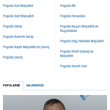
Pogoda Sūlī Maḩalleh
Pogoda Rīk
Pogoda Seyf Maḩalleh
Pogoda Herāndān
Pogoda Owtār
Pogoda Naz̧arī Maḩalleh-ye
Noşratābād
Pogoda Barmeh Sarāy
Pogoda Ḩājj Yadollāh Maḩalleh
Pogoda Najeh Maḩalleh-ye Ḩavīq
Pogoda Khalīl Ḩayāţī-ye
Maḩalleh
Pogoda Ḩavīq
Pogoda Darreh Vārī
POPULARNE
NAJNOWSZE