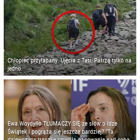
Chłopiec przyłapany. Ujęcia z Tatr. Patrzą tylko na
jedno
Ewa Woydyłło TŁUMACZY SIĘ ze słów o Idze
Świątek i pogrąża się jeszcze bardziej? "Ta
dziewczyna troszkę straciła panowanie nad sobą.