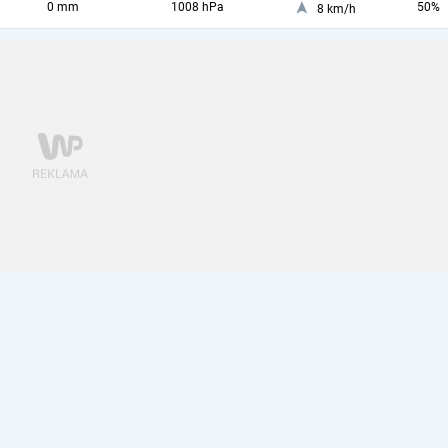
0 mm
1008 hPa
50%
8 km/h