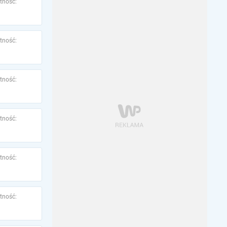
tność:
tność:
tność:
tność:
tność:
tność: