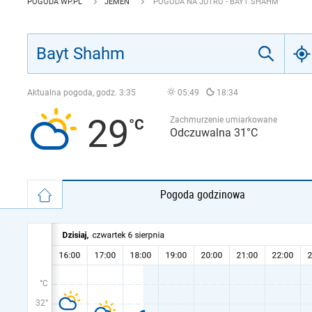
POGODA WP.PL
JEMEN
POGODA NA JUTRO - BAYT SHAHM
Aktualna pogoda, godz.
3:35
05:49
18:34
29
Zachmurzenie umiarkowane
Odczuwalna 31°C
Pogoda godzinowa
°C
32°