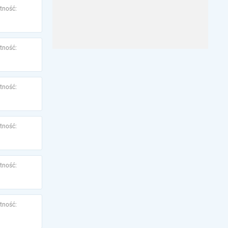
tność:
tność:
tność:
tność:
tność:
tność: