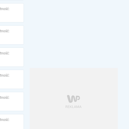
tność:
tność:
tność:
tność:
tność:
tność: