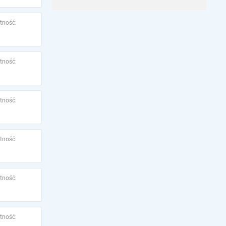
tność:
tność:
tność:
tność:
tność:
tność: