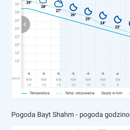
30°
28°
26°
24°
22°
20°
18°
16°
km/h
Temperatura
Temp. odczuwalna
Opady w mm:
Pogoda Bayt Shahm - pogoda godzino