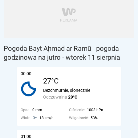
Pogoda Bayt Aḩmad ar Ramū - pogoda
godzinowa na jutro
- wtorek 11 sierpnia
00:00
27°C
Bezchmurnie, słonecznie
Odczuwalna
29°C
Opad:
0 mm
Ciśnienie:
1003 hPa
Wiatr:
18 km/h
Wilgotność:
53%
01:00