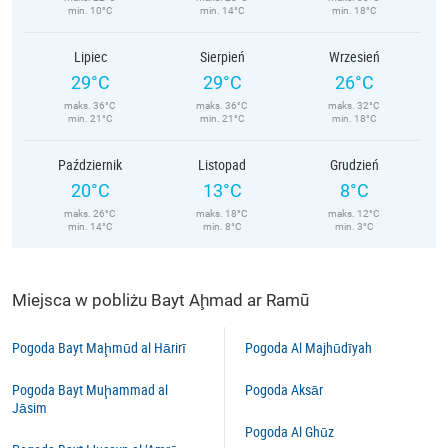
min. 10°C
min. 14°C
min. 18°C
Lipiec
Sierpień
Wrzesień
29°C
29°C
26°C
maks. 36°C
maks. 36°C
maks. 32°C
min. 21°C
min. 21°C
min. 18°C
Październik
Listopad
Grudzień
20°C
13°C
8°C
maks. 26°C
maks. 18°C
maks. 12°C
min. 14°C
min. 8°C
min. 3°C
Miejsca w pobliżu Bayt Aḩmad ar Ramū
Pogoda Bayt Maḩmūd al Hārirī
Pogoda Al Majhūdīyah
Pogoda Bayt Muḩammad al
Pogoda Aksār
Jāsim
Pogoda Al Ghūz