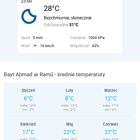
23:00
28°C
Bezchmurnie, słonecznie
Odczuwalna
31°C
Opad:
0 mm
Ciśnienie:
1004 hPa
Wiatr:
16 km/h
Wilgotność:
43%
Bayt Aḩmad ar Ramū - średnie temperatury
Styczeń
Luty
Marzec
6°C
8°C
12°C
maks. 10°C
maks. 12°C
maks. 17°C
min. 2°C
min. 2°C
min. 6°C
Kwiecień
Maj
Czerwiec
17°C
22°C
27°C
maks. 22°C
maks. 28°C
maks. 33°C