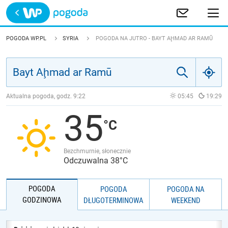
Trwa ładowanie
POLSKA
POGODA WP.PL
SYRIA
POGODA NA JUTRO - BAYT AḨMAD AR RAMŪ
EUROPA
ŚWIAT
Aktualna pogoda, godz.
9:22
05:45
19:29
35
JAKOŚĆ POWIETRZA
Bezchmurnie, słonecznie
Odczuwalna 38°C
POGODA
POGODA
POGODA NA
GODZINOWA
DŁUGOTERMINOWA
WEEKEND