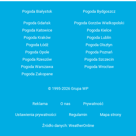
Pogoda Białystok
Pogoda Bydgoszcz
Pogoda Gdańsk
Pogoda Gorzów Wielkopolski
Pogoda Katowice
Pogoda Kielce
Pogoda Kraków
Pogoda Lublin
Pogoda Łódź
Pogoda Olsztyn
Pogoda Opole
Pogoda Poznań
Pogoda Rzeszów
Pogoda Szczecin
Pogoda Warszawa
Pogoda Wrocław
Pogoda Zakopane
© 1995-2026 Grupa WP
Reklama
O nas
Prywatność
Ustawienia prywatności
Regulamin
Mapa strony
Źródło danych: WeatherOnline