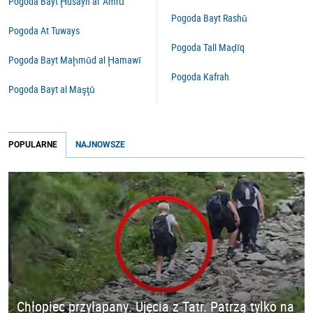
Pogoda Bayt Ḩusayn al ‘Amrū
Pogoda Bayt Rashū
Pogoda At Tuways
Pogoda Tall Maḑīq
Pogoda Bayt Maḩmūd al Ḩamawī
Pogoda Kafrah
Pogoda Bayt al Maşţū
POPULARNE
NAJNOWSZE
Chłopiec przyłapany. Ujęcia z Tatr. Patrzą tylko na