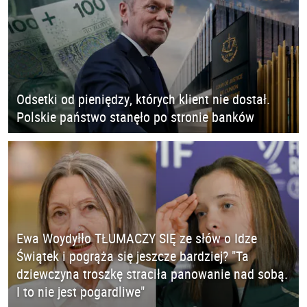
Odsetki od pieniędzy, których klient nie dostał.
Polskie państwo stanęło po stronie banków
Ewa Woydyłło TŁUMACZY SIĘ ze słów o Idze
Świątek i pogrąża się jeszcze bardziej? "Ta
dziewczyna troszkę straciła panowanie nad sobą.
I to nie jest pogardliwe"