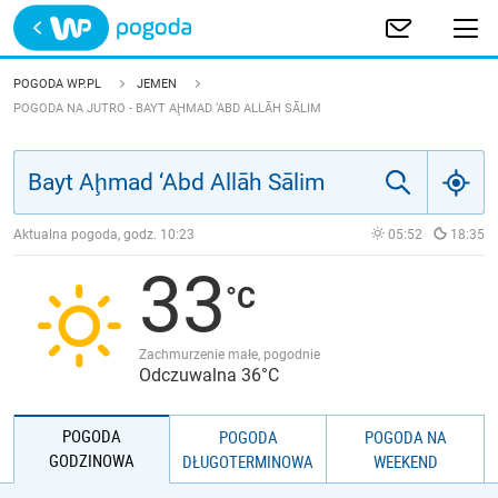
Trwa ładowanie
POLSKA
POGODA WP.PL
JEMEN
POGODA NA JUTRO - BAYT AḨMAD ‘ABD ALLĀH SĀLIM
EUROPA
ŚWIAT
Aktualna pogoda, godz.
10:23
05:52
18:35
JAKOŚĆ POWIETRZA
33
Zachmurzenie małe, pogodnie
Odczuwalna 36°C
POGODA
POGODA
POGODA NA
GODZINOWA
DŁUGOTERMINOWA
WEEKEND