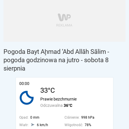
Pogoda Bayt Aḩmad ‘Abd Allāh Sālim -
pogoda godzinowa na jutro
- sobota 8
sierpnia
00:00
33°C
Prawie bezchmurnie
Odczuwalna
36°C
Opad:
0 mm
Ciśnienie:
998 hPa
Wiatr:
6 km/h
Wilgotność:
78%