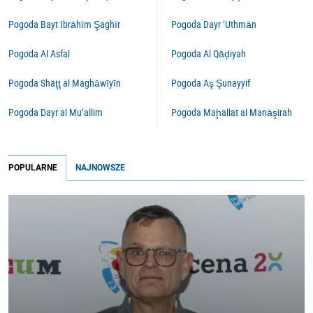
Pogoda Bayt Ibrāhīm Şaghīr
Pogoda Dayr ‘Uthmān
Pogoda Al Asfal
Pogoda Al Qāḑiyah
Pogoda Shaţţ al Maghāwīyīn
Pogoda Aş Şunayyif
Pogoda Dayr al Mu‘allim
Pogoda Maḩallat al Manāşirah
POPULARNE
NAJNOWSZE