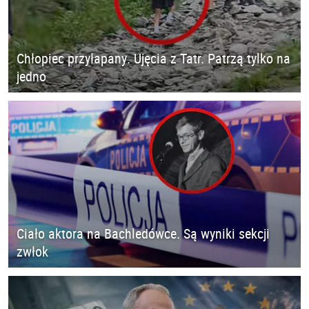
Chłopiec przyłapany. Ujęcia z Tatr. Patrzą tylko na
jedno
Ciało aktora na Bachledówce. Są wyniki sekcji
zwłok