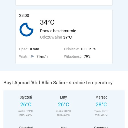
23:00
34°C
Prawie bezchmurnie
Odczuwalna
37°C
Opad:
0 mm
Ciśnienie:
1000 hPa
Wiatr:
7 km/h
Wilgotność:
79%
Bayt Aḩmad ‘Abd Allāh Sālim - średnie temperatury
Styczeń
Luty
Marzec
26°C
26°C
28°C
maks. 29°C
maks. 30°C
maks. 32°C
min. 22°C
min. 23°C
min. 24°C
Kwiecień
Maj
Czerwiec