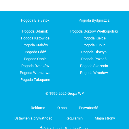
Pogoda Białystok
Pogoda Bydgoszcz
Pogoda Gdańsk
Pogoda Gorzów Wielkopolski
Pogoda Katowice
Pogoda Kielce
Pogoda Kraków
Pogoda Lublin
Pogoda Łódź
Pogoda Olsztyn
Pogoda Opole
Pogoda Poznań
Pogoda Rzeszów
Pogoda Szczecin
Pogoda Warszawa
Pogoda Wrocław
Pogoda Zakopane
© 1995-2026 Grupa WP
Reklama
O nas
Prywatność
Ustawienia prywatności
Regulamin
Mapa strony
Źródło danych: WeatherOnline