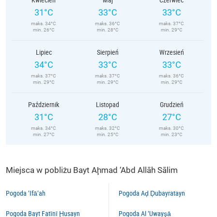
31°C
33°C
33°C
maks. 34°C
maks. 36°C
maks. 37°C
min. 26°C
min. 28°C
min. 29°C
Lipiec
Sierpień
Wrzesień
34°C
33°C
33°C
maks. 37°C
maks. 37°C
maks. 36°C
min. 29°C
min. 29°C
min. 29°C
Październik
Listopad
Grudzień
31°C
28°C
27°C
maks. 34°C
maks. 32°C
maks. 30°C
min. 27°C
min. 25°C
min. 23°C
Miejsca w pobliżu Bayt Aḩmad ‘Abd Allāh Sālim
Pogoda ‘Ifā‘ah
Pogoda Aḑ Ḑubayratayn
Pogoda Bayt Fatīnī Ḩusayn
Pogoda Al ‘Uwayşā