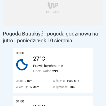
Pogoda Batrakiyé - pogoda godzinowa na
jutro
- poniedziałek 10 sierpnia
00:00
27°C
Prawie bezchmurnie
Odczuwalna
29°C
Opad:
0 mm
Ciśnienie:
1007 hPa
Wiatr:
5 km/h
Wilgotność:
78%
01:00