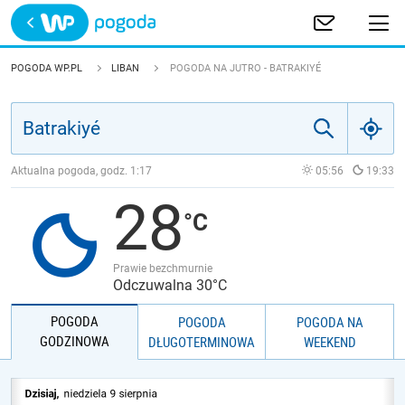
Trwa ładowanie
POLSKA
POGODA WP.PL
LIBAN
POGODA NA JUTRO - BATRAKIYÉ
EUROPA
ŚWIAT
Aktualna pogoda, godz.
1:17
05:56
19:33
28
JAKOŚĆ POWIETRZA
Prawie bezchmurnie
Odczuwalna 30°C
POGODA
POGODA
POGODA NA
GODZINOWA
DŁUGOTERMINOWA
WEEKEND