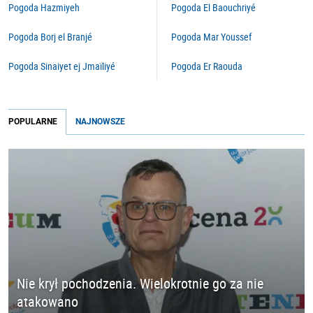
Pogoda Hazmiyeh
Pogoda El Baouchriyé
Pogoda Borj el Branjé
Pogoda Mar Youssef
Pogoda Sinaiyet ej Jmaïliyé
Pogoda Er Raouda
POPULARNE
NAJNOWSZE
Nie krył pochodzenia. Wielokrotnie go za nie
atakowano