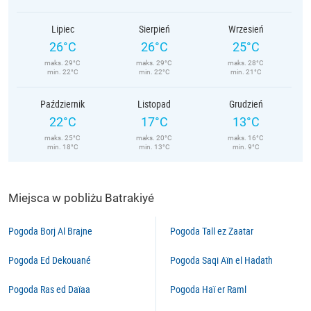
Lipiec
Sierpień
Wrzesień
26°C
26°C
25°C
maks. 29°C
maks. 29°C
maks. 28°C
min. 22°C
min. 22°C
min. 21°C
Październik
Listopad
Grudzień
22°C
17°C
13°C
maks. 25°C
maks. 20°C
maks. 16°C
min. 18°C
min. 13°C
min. 9°C
Miejsca w pobliżu Batrakiyé
Pogoda Borj Al Brajne
Pogoda Tall ez Zaatar
Pogoda Ed Dekouané
Pogoda Saqi Aïn el Hadath
Pogoda Ras ed Daïaa
Pogoda Haï er Raml