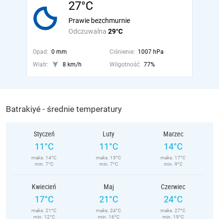
27°C
Prawie bezchmurnie
Odczuwalna
29°C
Opad:
0 mm
Ciśnienie:
1007 hPa
Wiatr:
8 km/h
Wilgotność:
77%
Batrakiyé - średnie temperatury
Styczeń
Luty
Marzec
11°C
11°C
14°C
maks. 14°C
maks. 15°C
maks. 17°C
min. 7°C
min. 7°C
min. 9°C
Kwiecień
Maj
Czerwiec
17°C
21°C
24°C
maks. 21°C
maks. 24°C
maks. 27°C
min. 12°C
min. 16°C
min. 19°C