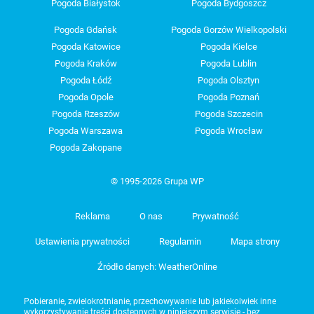
Pogoda Białystok
Pogoda Bydgoszcz
Pogoda Gdańsk
Pogoda Gorzów Wielkopolski
Pogoda Katowice
Pogoda Kielce
Pogoda Kraków
Pogoda Lublin
Pogoda Łódź
Pogoda Olsztyn
Pogoda Opole
Pogoda Poznań
Pogoda Rzeszów
Pogoda Szczecin
Pogoda Warszawa
Pogoda Wrocław
Pogoda Zakopane
© 1995-2026 Grupa WP
Reklama
O nas
Prywatność
Ustawienia prywatności
Regulamin
Mapa strony
Źródło danych: WeatherOnline
Pobieranie, zwielokrotnianie, przechowywanie lub jakiekolwiek inne
wykorzystywanie treści dostępnych w niniejszym serwisie - bez