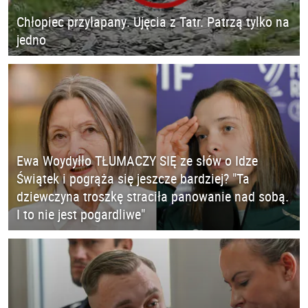
Chłopiec przyłapany. Ujęcia z Tatr. Patrzą tylko na
jedno
Ewa Woydyłło TŁUMACZY SIĘ ze słów o Idze
Świątek i pogrąża się jeszcze bardziej? "Ta
dziewczyna troszkę straciła panowanie nad sobą.
I to nie jest pogardliwe"