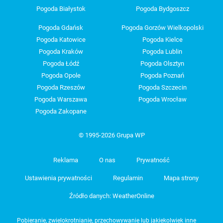
Pogoda Białystok
Pogoda Bydgoszcz
Pogoda Gdańsk
Pogoda Gorzów Wielkopolski
Pogoda Katowice
Pogoda Kielce
Pogoda Kraków
Pogoda Lublin
Pogoda Łódź
Pogoda Olsztyn
Pogoda Opole
Pogoda Poznań
Pogoda Rzeszów
Pogoda Szczecin
Pogoda Warszawa
Pogoda Wrocław
Pogoda Zakopane
© 1995-2026 Grupa WP
Reklama
O nas
Prywatność
Ustawienia prywatności
Regulamin
Mapa strony
Źródło danych: WeatherOnline
Pobieranie, zwielokrotnianie, przechowywanie lub jakiekolwiek inne