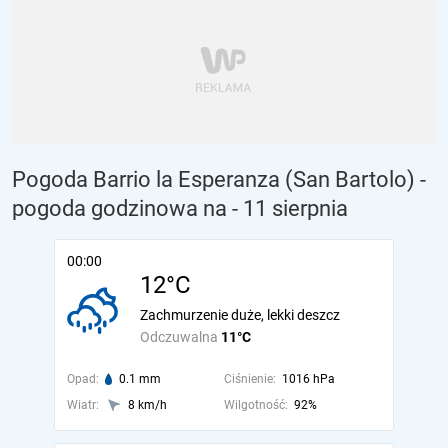
Pogoda Barrio la Esperanza (San Bartolo) -
pogoda godzinowa na
- 11 sierpnia
00:00
12°C
Zachmurzenie duże, lekki deszcz
Odczuwalna
11°C
Opad:
0.1 mm
Ciśnienie:
1016 hPa
Wiatr:
8 km/h
Wilgotność:
92%