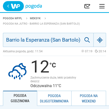
Trwa ładowanie
POLSKA
POGODA WP.PL
MEKSYK
POGODA NA JUTRO - BARRIO LA ESPERANZA (SAN BARTOLO)
EUROPA
ŚWIAT
Aktualna pogoda, godz.
11:54
07:19
20:14
JAKOŚĆ POWIETRZA
12
Zachmurzenie duże, lekki przelotny
deszcz
Odczuwalna 11°C
POGODA
POGODA
POGODA NA
GODZINOWA
DŁUGOTERMINOWA
WEEKEND