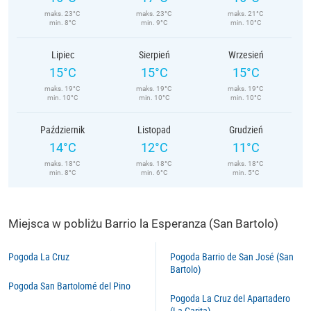
maks. 23°C
maks. 23°C
maks. 21°C
min. 8°C
min. 9°C
min. 10°C
Lipiec
Sierpień
Wrzesień
15°C
15°C
15°C
maks. 19°C
maks. 19°C
maks. 19°C
min. 10°C
min. 10°C
min. 10°C
Październik
Listopad
Grudzień
14°C
12°C
11°C
maks. 18°C
maks. 18°C
maks. 18°C
min. 8°C
min. 6°C
min. 5°C
Miejsca w pobliżu Barrio la Esperanza (San Bartolo)
Pogoda La Cruz
Pogoda Barrio de San José (San
Bartolo)
Pogoda San Bartolomé del Pino
Pogoda La Cruz del Apartadero
(La Garita)