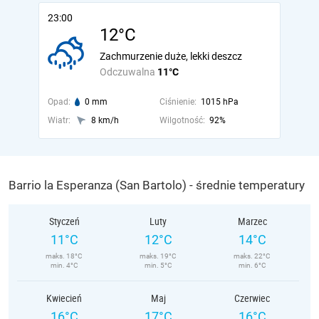
23:00
12°C
Zachmurzenie duże, lekki deszcz
Odczuwalna
11°C
Opad:
0 mm
Ciśnienie:
1015 hPa
Wiatr:
8 km/h
Wilgotność:
92%
Barrio la Esperanza (San Bartolo) - średnie temperatury
Styczeń
Luty
Marzec
11°C
12°C
14°C
maks. 18°C
maks. 19°C
maks. 22°C
min. 4°C
min. 5°C
min. 6°C
Kwiecień
Maj
Czerwiec
16°C
17°C
16°C