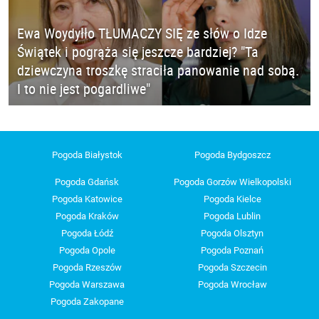
Ewa Woydyłło TŁUMACZY SIĘ ze słów o Idze
Świątek i pogrąża się jeszcze bardziej? "Ta
dziewczyna troszkę straciła panowanie nad sobą.
I to nie jest pogardliwe"
Pogoda Białystok
Pogoda Bydgoszcz
Pogoda Gdańsk
Pogoda Gorzów Wielkopolski
Pogoda Katowice
Pogoda Kielce
Pogoda Kraków
Pogoda Lublin
Pogoda Łódź
Pogoda Olsztyn
Pogoda Opole
Pogoda Poznań
Pogoda Rzeszów
Pogoda Szczecin
Pogoda Warszawa
Pogoda Wrocław
Pogoda Zakopane