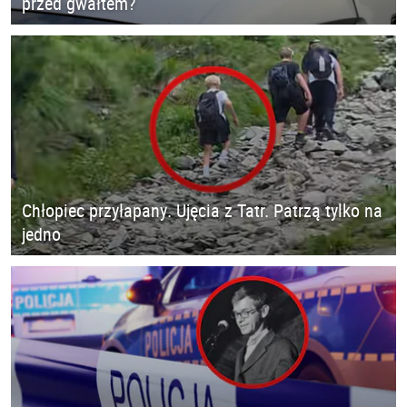
przed gwałtem?
Chłopiec przyłapany. Ujęcia z Tatr. Patrzą tylko na
jedno