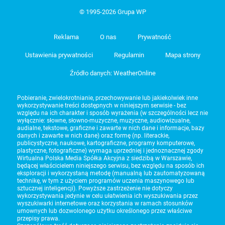
© 1995-2026 Grupa WP
Reklama
O nas
Prywatność
Ustawienia prywatności
Regulamin
Mapa strony
Źródło danych: WeatherOnline
Pobieranie, zwielokrotnianie, przechowywanie lub jakiekolwiek inne
wykorzystywanie treści dostępnych w niniejszym serwisie - bez
względu na ich charakter i sposób wyrażenia (w szczególności lecz nie
wyłącznie: słowne, słowno-muzyczne, muzyczne, audiowizualne,
audialne, tekstowe, graficzne i zawarte w nich dane i informacje, bazy
danych i zawarte w nich dane) oraz formę (np. literackie,
publicystyczne, naukowe, kartograficzne, programy komputerowe,
plastyczne, fotograficzne) wymaga uprzedniej i jednoznacznej zgody
Wirtualna Polska Media Spółka Akcyjna z siedzibą w Warszawie,
będącej właścicielem niniejszego serwisu, bez względu na sposób ich
eksploracji i wykorzystaną metodę (manualną lub zautomatyzowaną
technikę, w tym z użyciem programów uczenia maszynowego lub
sztucznej inteligencji). Powyższe zastrzeżenie nie dotyczy
wykorzystywania jedynie w celu ułatwienia ich wyszukiwania przez
wyszukiwarki internetowe oraz korzystania w ramach stosunków
umownych lub dozwolonego użytku określonego przez właściwe
przepisy prawa.