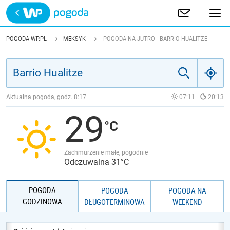
Trwa ładowanie
POLSKA
POGODA WP.PL
MEKSYK
POGODA NA JUTRO - BARRIO HUALITZE
EUROPA
ŚWIAT
Aktualna pogoda, godz.
8:17
07:11
20:13
29
JAKOŚĆ POWIETRZA
Zachmurzenie małe, pogodnie
Odczuwalna 31°C
POGODA
POGODA
POGODA NA
GODZINOWA
DŁUGOTERMINOWA
WEEKEND