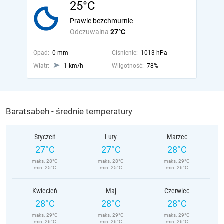
25°C
Prawie bezchmurnie
Odczuwalna
27°C
Opad:
0 mm
Ciśnienie:
1013 hPa
Wiatr:
1 km/h
Wilgotność:
78%
Baratsabeh - średnie temperatury
Styczeń
Luty
Marzec
27°C
27°C
28°C
maks. 28°C
maks. 28°C
maks. 29°C
min. 25°C
min. 25°C
min. 26°C
Kwiecień
Maj
Czerwiec
28°C
28°C
28°C
maks. 29°C
maks. 29°C
maks. 29°C
min. 26°C
min. 26°C
min. 26°C