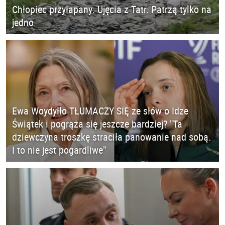
Chłopiec przyłapany. Ujęcia z Tatr. Patrzą tylko na
jedno
Ewa Woydyłło TŁUMACZY SIĘ ze słów o Idze
Świątek i pogrąża się jeszcze bardziej? "Ta
dziewczyna troszkę straciła panowanie nad sobą.
I to nie jest pogardliwe"