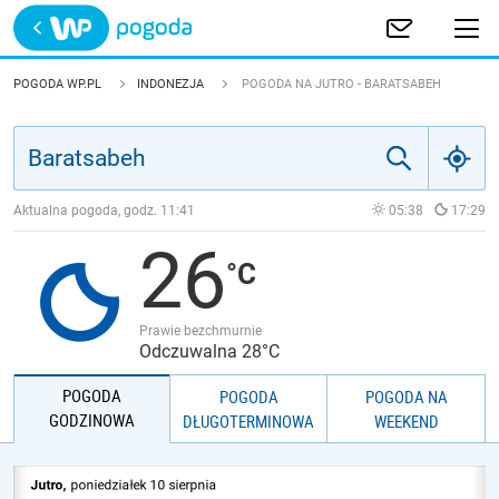
Trwa ładowanie
POLSKA
POGODA WP.PL
INDONEZJA
POGODA NA JUTRO - BARATSABEH
EUROPA
ŚWIAT
Aktualna pogoda, godz.
11:41
05:38
17:29
26
JAKOŚĆ POWIETRZA
Prawie bezchmurnie
Odczuwalna 28°C
POGODA
POGODA
POGODA NA
GODZINOWA
DŁUGOTERMINOWA
WEEKEND