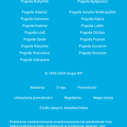
Pogoda Białystok
Pogoda Bydgoszcz
Pogoda Gdańsk
Pogoda Gorzów Wielkopolski
Pogoda Katowice
Pogoda Kielce
Pogoda Kraków
Pogoda Lublin
Pogoda Łódź
Pogoda Olsztyn
Pogoda Opole
Pogoda Poznań
Pogoda Rzeszów
Pogoda Szczecin
Pogoda Warszawa
Pogoda Wrocław
Pogoda Zakopane
© 1995-2026 Grupa WP
Reklama
O nas
Prywatność
Ustawienia prywatności
Regulamin
Mapa strony
Źródło danych: WeatherOnline
Pobieranie, zwielokrotnianie, przechowywanie lub jakiekolwiek inne
wykorzystywanie treści dostępnych w niniejszym serwisie - bez