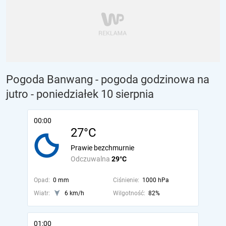
Pogoda Banwang - pogoda godzinowa na
jutro
- poniedziałek 10 sierpnia
00:00
27°C
Prawie bezchmurnie
Odczuwalna
29°C
Opad:
0 mm
Ciśnienie:
1000 hPa
Wiatr:
6 km/h
Wilgotność:
82%
01:00