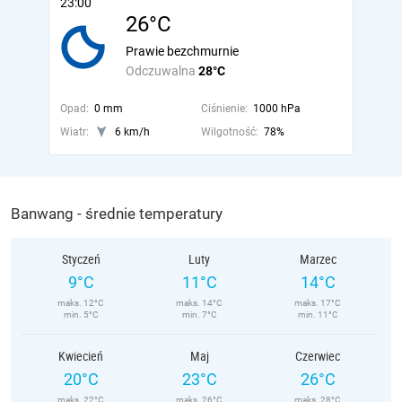
23:00
26°C
Prawie bezchmurnie
Odczuwalna
28°C
Opad:
0 mm
Ciśnienie:
1000 hPa
Wiatr:
6 km/h
Wilgotność:
78%
Banwang - średnie temperatury
Styczeń
Luty
Marzec
9°C
11°C
14°C
maks. 12°C
maks. 14°C
maks. 17°C
min. 5°C
min. 7°C
min. 11°C
Kwiecień
Maj
Czerwiec
20°C
23°C
26°C
maks. 22°C
maks. 26°C
maks. 28°C