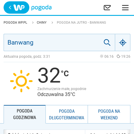
Trwa ładowanie
POLSKA
POGODA WP.PL
CHINY
POGODA NA JUTRO - BANWANG
EUROPA
ŚWIAT
Aktualna pogoda, godz.
3:31
06:16
19:26
32
JAKOŚĆ POWIETRZA
Zachmurzenie małe, pogodnie
Odczuwalna 35°C
POGODA
POGODA
POGODA NA
GODZINOWA
DŁUGOTERMINOWA
WEEKEND