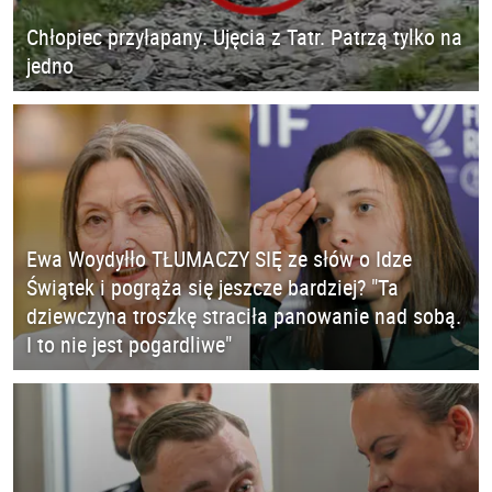
Chłopiec przyłapany. Ujęcia z Tatr. Patrzą tylko na
jedno
Ewa Woydyłło TŁUMACZY SIĘ ze słów o Idze
Świątek i pogrąża się jeszcze bardziej? "Ta
dziewczyna troszkę straciła panowanie nad sobą.
I to nie jest pogardliwe"