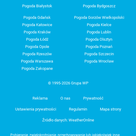
Pogoda Białystok
Pogoda Bydgoszcz
Pogoda Gdańsk
Pogoda Gorzów Wielkopolski
Pogoda Katowice
Pogoda Kielce
Pogoda Kraków
Pogoda Lublin
Pogoda Łódź
Pogoda Olsztyn
Pogoda Opole
Pogoda Poznań
Pogoda Rzeszów
Pogoda Szczecin
Pogoda Warszawa
Pogoda Wrocław
Pogoda Zakopane
© 1995-2026 Grupa WP
Reklama
O nas
Prywatność
Ustawienia prywatności
Regulamin
Mapa strony
Źródło danych: WeatherOnline
Pobieranie, zwielokrotnianie, przechowywanie lub jakiekolwiek inne