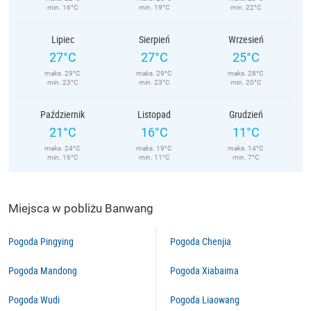
min. 16°C
min. 19°C
min. 22°C
Lipiec
Sierpień
Wrzesień
27°C
27°C
25°C
maks. 29°C
maks. 29°C
maks. 28°C
min. 23°C
min. 23°C
min. 20°C
Październik
Listopad
Grudzień
21°C
16°C
11°C
maks. 24°C
maks. 19°C
maks. 14°C
min. 16°C
min. 11°C
min. 7°C
Miejsca w pobliżu Banwang
Pogoda Pingying
Pogoda Chenjia
Pogoda Mandong
Pogoda Xiabaima
Pogoda Wudi
Pogoda Liaowang