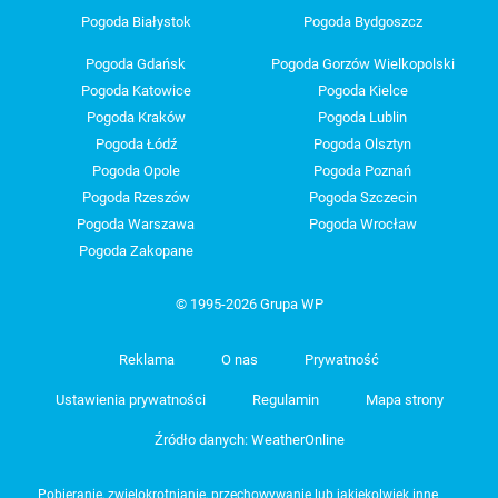
Pogoda Białystok
Pogoda Bydgoszcz
Pogoda Gdańsk
Pogoda Gorzów Wielkopolski
Pogoda Katowice
Pogoda Kielce
Pogoda Kraków
Pogoda Lublin
Pogoda Łódź
Pogoda Olsztyn
Pogoda Opole
Pogoda Poznań
Pogoda Rzeszów
Pogoda Szczecin
Pogoda Warszawa
Pogoda Wrocław
Pogoda Zakopane
© 1995-2026 Grupa WP
Reklama
O nas
Prywatność
Ustawienia prywatności
Regulamin
Mapa strony
Źródło danych: WeatherOnline
Pobieranie, zwielokrotnianie, przechowywanie lub jakiekolwiek inne