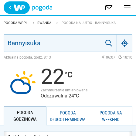
Trwa ładowanie
POLSKA
POGODA WP.PL
RWANDA
POGODA NA JUTRO - BANNYISUKA
EUROPA
ŚWIAT
Aktualna pogoda, godz.
8:13
06:07
18:10
22
JAKOŚĆ POWIETRZA
Zachmurzenie umiarkowane
Odczuwalna 24°C
POGODA
POGODA
POGODA NA
GODZINOWA
DŁUGOTERMINOWA
WEEKEND