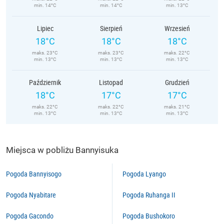
min. 14°C
min. 14°C
min. 13°C
Lipiec
Sierpień
Wrzesień
18°C
18°C
18°C
maks. 23°C
maks. 23°C
maks. 22°C
min. 13°C
min. 13°C
min. 13°C
Październik
Listopad
Grudzień
18°C
17°C
17°C
maks. 22°C
maks. 22°C
maks. 21°C
min. 13°C
min. 13°C
min. 13°C
Miejsca w pobliżu Bannyisuka
Pogoda Bannyisogo
Pogoda Lyango
Pogoda Nyabitare
Pogoda Ruhanga II
Pogoda Gacondo
Pogoda Bushokoro