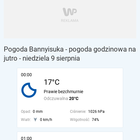
Pogoda Bannyisuka - pogoda godzinowa na
jutro
- niedziela 9 sierpnia
00:00
17°C
Prawie bezchmurnie
Odczuwalna
20°C
Opad:
0 mm
Ciśnienie:
1026 hPa
Wiatr:
0 km/h
Wilgotność:
74%
01:00