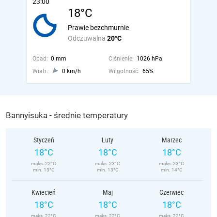
23:00
18°C
Prawie bezchmurnie
Odczuwalna
20°C
Opad:
0 mm
Ciśnienie:
1026 hPa
Wiatr:
0 km/h
Wilgotność:
65%
Bannyisuka - średnie temperatury
Styczeń
Luty
Marzec
18°C
18°C
18°C
maks. 22°C
maks. 23°C
maks. 23°C
min. 13°C
min. 13°C
min. 14°C
Kwiecień
Maj
Czerwiec
18°C
18°C
18°C
maks. 22°C
maks. 22°C
maks. 22°C