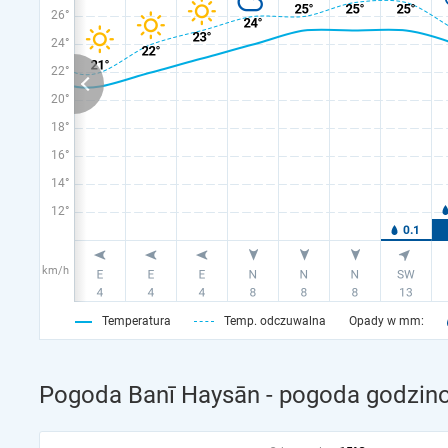
26°
24°
22°
20°
18°
16°
14°
12°
km/h
Temperatura
Temp. odczuwalna
Opady w mm:
Pogoda Banī Haysān - pogoda godzino