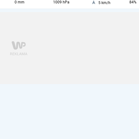
0 mm
1009 hPa
84%
5 km/h