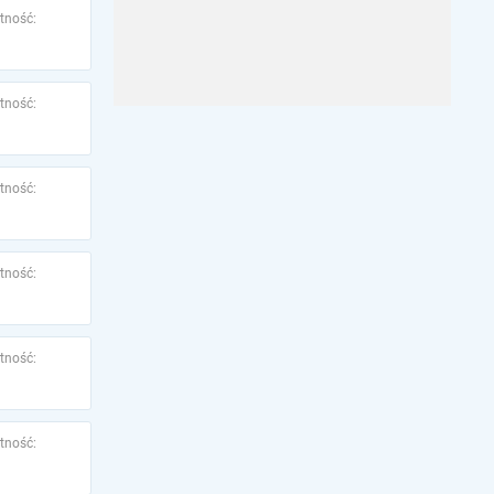
tność:
tność:
tność:
tność:
tność:
tność: