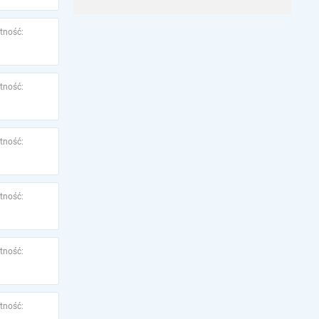
tność:
tność:
tność:
tność:
tność:
tność: