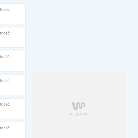
tność:
tność:
tność:
tność:
tność:
tność: