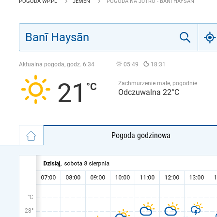
POGODA WP.PL
JEMEN
POGODA NA JUTRO - BANĪ HAYSĀN
Aktualna pogoda, godz.
6:34
05:49
18:31
21
Zachmurzenie małe, pogodnie
Odczuwalna 22°C
Pogoda godzinowa
°C
28°