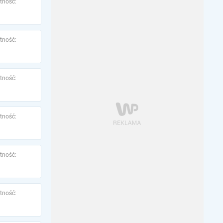
tność:
tność:
tność:
tność:
tność:
tność: