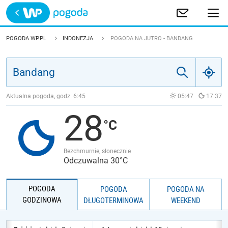
Trwa ładowanie
POLSKA
POGODA WP.PL
INDONEZJA
POGODA NA JUTRO - BANDANG
EUROPA
ŚWIAT
Aktualna pogoda, godz.
6:45
05:47
17:37
28
JAKOŚĆ POWIETRZA
Bezchmurnie, słonecznie
Odczuwalna 30°C
POGODA
POGODA
POGODA NA
GODZINOWA
DŁUGOTERMINOWA
WEEKEND