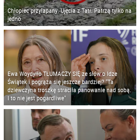
Chłopiec przyłapany. Ujęcia z Tatr. Patrzą tylko na
jedno
Ewa Woydyłło TŁUMACZY SIĘ ze słów o Idze
Świątek i pogrąża się jeszcze bardziej? "Ta
dziewczyna troszkę straciła panowanie nad sobą.
I to nie jest pogardliwe"