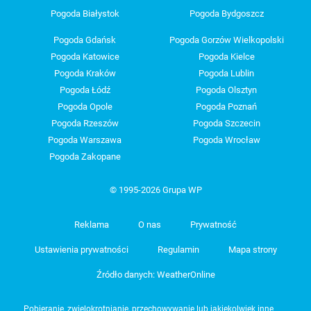
Pogoda Białystok
Pogoda Bydgoszcz
Pogoda Gdańsk
Pogoda Gorzów Wielkopolski
Pogoda Katowice
Pogoda Kielce
Pogoda Kraków
Pogoda Lublin
Pogoda Łódź
Pogoda Olsztyn
Pogoda Opole
Pogoda Poznań
Pogoda Rzeszów
Pogoda Szczecin
Pogoda Warszawa
Pogoda Wrocław
Pogoda Zakopane
© 1995-2026 Grupa WP
Reklama
O nas
Prywatność
Ustawienia prywatności
Regulamin
Mapa strony
Źródło danych: WeatherOnline
Pobieranie, zwielokrotnianie, przechowywanie lub jakiekolwiek inne