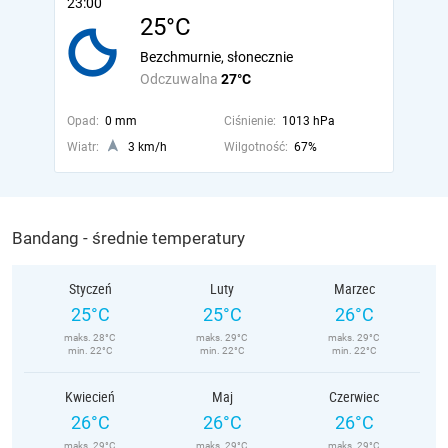
23:00
25°C
Bezchmurnie, słonecznie
Odczuwalna
27°C
Opad:
0 mm
Ciśnienie:
1013 hPa
Wiatr:
3 km/h
Wilgotność:
67%
Bandang - średnie temperatury
Styczeń
Luty
Marzec
25°C
25°C
26°C
maks. 28°C
maks. 29°C
maks. 29°C
min. 22°C
min. 22°C
min. 22°C
Kwiecień
Maj
Czerwiec
26°C
26°C
26°C
maks. 29°C
maks. 29°C
maks. 29°C