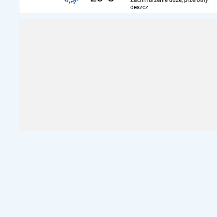
Zachmurzenie duże, przelotny
deszcz