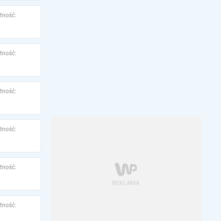
tność:
tność:
tność:
tność:
tność:
tność: