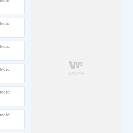
tność:
tność:
tność:
tność:
tność:
tność: