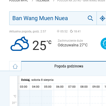
POGODA WP.PL
TAJLANDIA
POGODA NA JUTRO - BAN WANG MUEN
Aktualna pogoda, godz.
2:57
05:52
18:41
25
Zachmurzenie duże
Odczuwalna 27°C
Pogoda godzinowa
°C
31°