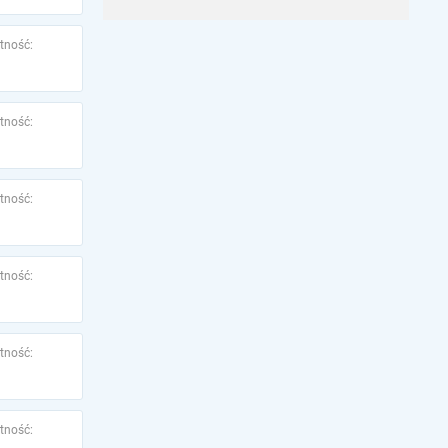
tność:
tność:
tność:
tność:
tność:
tność: