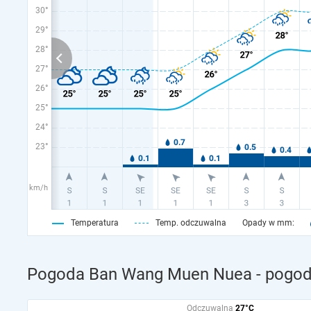
30°
29°
28°
27°
26°
25°
24°
23°
km/h
Temperatura
Temp. odczuwalna
Opady w mm:
Pogoda Ban Wang Muen Nuea - pogoda
Odczuwalna
27°C