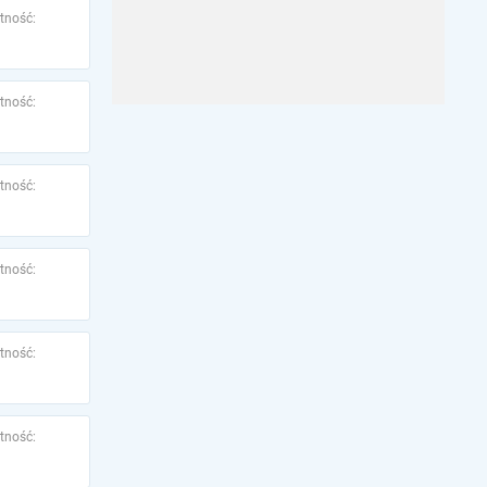
tność:
tność:
tność:
tność:
tność:
tność: