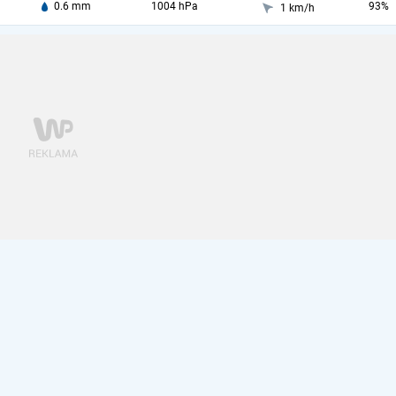
0.6 mm
1004 hPa
93%
1 km/h