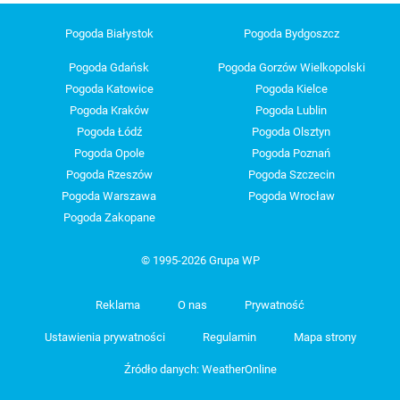
Pogoda Białystok
Pogoda Bydgoszcz
Pogoda Gdańsk
Pogoda Gorzów Wielkopolski
Pogoda Katowice
Pogoda Kielce
Pogoda Kraków
Pogoda Lublin
Pogoda Łódź
Pogoda Olsztyn
Pogoda Opole
Pogoda Poznań
Pogoda Rzeszów
Pogoda Szczecin
Pogoda Warszawa
Pogoda Wrocław
Pogoda Zakopane
© 1995-2026 Grupa WP
Reklama
O nas
Prywatność
Ustawienia prywatności
Regulamin
Mapa strony
Źródło danych: WeatherOnline