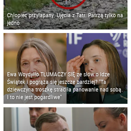
Chłopiec przyłapany. Ujęcia z Tatr. Patrzą tylko na
jedno
Ewa Woydyłło TŁUMACZY SIĘ ze słów o Idze
Świątek i pogrąża się jeszcze bardziej? "Ta
dziewczyna troszkę straciła panowanie nad sobą.
I to nie jest pogardliwe"