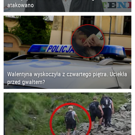
atakowano
Walentyna wyskoczyła z czwartego piętra. Uciekła
przed gwałtem?