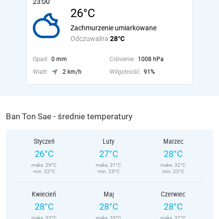
23:00
26°C
Zachmurzenie umiarkowane
Odczuwalna
28°C
Opad:
0 mm
Ciśnienie:
1008 hPa
Wiatr:
2 km/h
Wilgotność:
91%
Ban Ton Sae - średnie temperatury
Styczeń
Luty
Marzec
26°C
27°C
28°C
maks. 29°C
maks. 31°C
maks. 32°C
min. 22°C
min. 23°C
min. 23°C
Kwiecień
Maj
Czerwiec
28°C
28°C
28°C
maks. 33°C
maks. 33°C
maks. 32°C