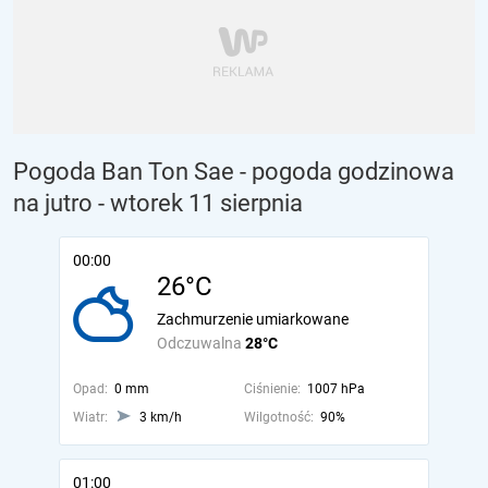
Pogoda Ban Ton Sae - pogoda godzinowa
na jutro
- wtorek 11 sierpnia
00:00
26°C
Zachmurzenie umiarkowane
Odczuwalna
28°C
Opad:
0 mm
Ciśnienie:
1007 hPa
Wiatr:
3 km/h
Wilgotność:
90%
01:00