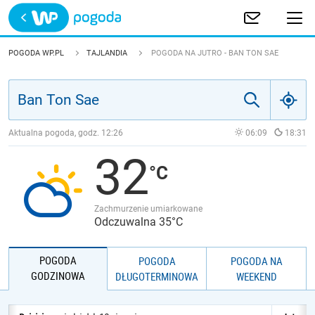
Trwa ładowanie
POLSKA
POGODA WP.PL
TAJLANDIA
POGODA NA JUTRO - BAN TON SAE
EUROPA
ŚWIAT
Aktualna pogoda, godz.
12:26
06:09
18:31
32
JAKOŚĆ POWIETRZA
Zachmurzenie umiarkowane
Odczuwalna 35°C
POGODA
POGODA
POGODA NA
GODZINOWA
DŁUGOTERMINOWA
WEEKEND