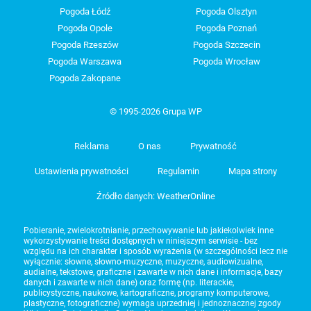
Pogoda Łódź
Pogoda Olsztyn
Pogoda Opole
Pogoda Poznań
Pogoda Rzeszów
Pogoda Szczecin
Pogoda Warszawa
Pogoda Wrocław
Pogoda Zakopane
© 1995-2026 Grupa WP
Reklama
O nas
Prywatność
Ustawienia prywatności
Regulamin
Mapa strony
Źródło danych: WeatherOnline
Pobieranie, zwielokrotnianie, przechowywanie lub jakiekolwiek inne
wykorzystywanie treści dostępnych w niniejszym serwisie - bez
względu na ich charakter i sposób wyrażenia (w szczególności lecz nie
wyłącznie: słowne, słowno-muzyczne, muzyczne, audiowizualne,
audialne, tekstowe, graficzne i zawarte w nich dane i informacje, bazy
danych i zawarte w nich dane) oraz formę (np. literackie,
publicystyczne, naukowe, kartograficzne, programy komputerowe,
plastyczne, fotograficzne) wymaga uprzedniej i jednoznacznej zgody