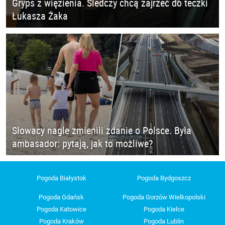
Gryps z więzienia. Śledczy chcą zajrzeć do teczki
Łukasza Żaka
Słowacy nagle zmienili zdanie o Polsce. Była
ambasador: pytają, jak to możliwe?
Pogoda Białystok
Pogoda Bydgoszcz
Pogoda Gdańsk
Pogoda Gorzów Wielkopolski
Pogoda Katowice
Pogoda Kielce
Pogoda Kraków
Pogoda Lublin