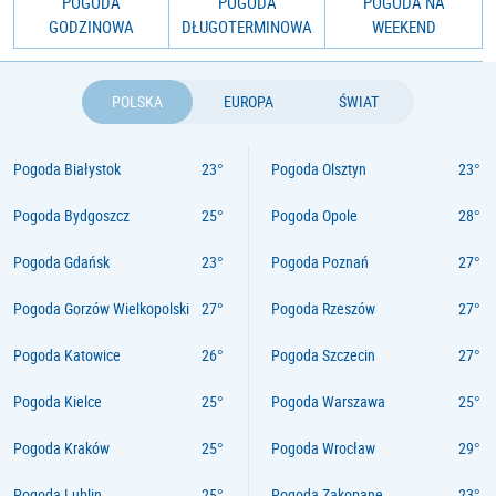
POGODA
POGODA
POGODA NA
GODZINOWA
DŁUGOTERMINOWA
WEEKEND
POLSKA
EUROPA
ŚWIAT
Pogoda Białystok
Pogoda Olsztyn
Pogoda Bydgoszcz
Pogoda Opole
Pogoda Gdańsk
Pogoda Poznań
Pogoda Gorzów Wielkopolski
Pogoda Rzeszów
Pogoda Katowice
Pogoda Szczecin
Pogoda Kielce
Pogoda Warszawa
Pogoda Kraków
Pogoda Wrocław
Pogoda Lublin
Pogoda Zakopane