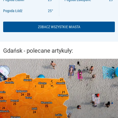
Pogoda Łódź
ZOBACZ WSZYSTKIE MIASTA
Gdańsk - polecane artykuły: