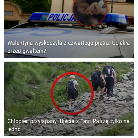
Walentyna wyskoczyła z czwartego piętra. Uciekła
przed gwałtem?
Chłopiec przyłapany. Ujęcia z Tatr. Patrzą tylko na
jedno