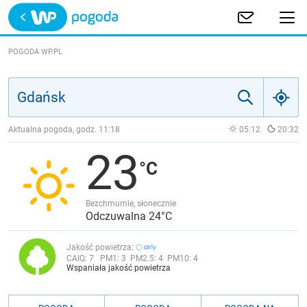
Trwa ładowanie
POLSKA
POGODA WP.PL
EUROPA
ŚWIAT
Aktualna pogoda, godz.
11:18
05:12
20:32
23
JAKOŚĆ POWIETRZA
Bezchmurnie, słonecznie
Odczuwalna 24°C
Jakość powietrza:
CAIQ:
7
PM1:
3
PM2.5:
4
PM10:
4
Wspaniała jakość powietrza