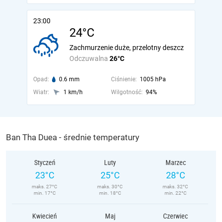
23:00
24°C
Zachmurzenie duże, przelotny deszcz
Odczuwalna
26°C
Opad:
0.6 mm
Ciśnienie:
1005 hPa
Wiatr:
1 km/h
Wilgotność:
94%
Ban Tha Duea - średnie temperatury
Styczeń
Luty
Marzec
23°C
25°C
28°C
maks. 27°C
maks. 30°C
maks. 32°C
min. 17°C
min. 18°C
min. 22°C
Kwiecień
Maj
Czerwiec