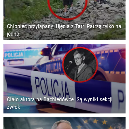
Chłopiec przyłapany. Ujęcia z Tatr. Patrzą tylko na
jedno
Ciało aktora na Bachledówce. Są wyniki sekcji
zwłok