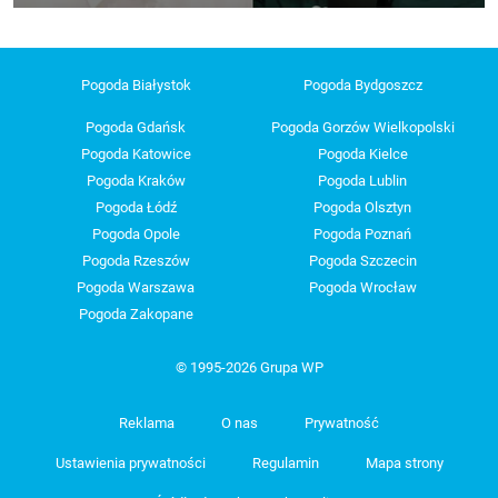
Pogoda Białystok
Pogoda Bydgoszcz
Pogoda Gdańsk
Pogoda Gorzów Wielkopolski
Pogoda Katowice
Pogoda Kielce
Pogoda Kraków
Pogoda Lublin
Pogoda Łódź
Pogoda Olsztyn
Pogoda Opole
Pogoda Poznań
Pogoda Rzeszów
Pogoda Szczecin
Pogoda Warszawa
Pogoda Wrocław
Pogoda Zakopane
© 1995-2026 Grupa WP
Reklama
O nas
Prywatność
Ustawienia prywatności
Regulamin
Mapa strony