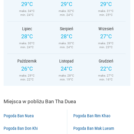
29°C
29°C
29°C
maks. 34°C
maks. 32°C
maks. 31°C
min. 24°C
min. 24°C
min. 25°C
Lipiec
Sierpień
Wrzesień
28°C
28°C
27°C
maks. 30°C
maks. 30°C
maks. 29°C
min. 24°C
min. 24°C
min. 23°C
Październik
Listopad
Grudzień
26°C
24°C
22°C
maks. 29°C
maks. 28°C
maks. 27°C
min. 22°C
min. 19°C
min. 16°C
Miejsca w pobliżu Ban Tha Duea
Pogoda Ban Nuea
Pogoda Ban Rim Khao
Pogoda Ban Don Khi
Pogoda Ban Mak Lueam