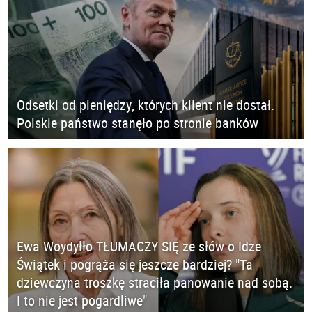
Odsetki od pieniędzy, których klient nie dostał.
Polskie państwo stanęło po stronie banków
Ewa Woydyłło TŁUMACZY SIĘ ze słów o Idze
Świątek i pogrąża się jeszcze bardziej? "Ta
dziewczyna troszkę straciła panowanie nad sobą.
I to nie jest pogardliwe"