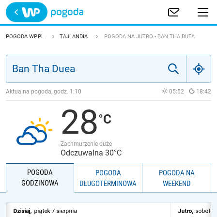
Trwa ładowanie
POLSKA
POGODA WP.PL
TAJLANDIA
POGODA NA JUTRO - BAN THA DUEA
EUROPA
ŚWIAT
Aktualna pogoda, godz.
1:10
05:52
18:42
28
JAKOŚĆ POWIETRZA
Zachmurzenie duże
Odczuwalna 30°C
POGODA
POGODA
POGODA NA
GODZINOWA
DŁUGOTERMINOWA
WEEKEND