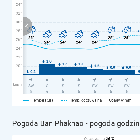
34°
32°
30°
28°
26°
24°
22°
20°
km/h
Temperatura
Temp. odczuwalna
Opady w mm:
Pogoda Ban Phaknao - pogoda godzin
Odczuwalna
26°C