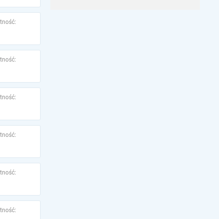
tność:
tność:
tność:
tność:
tność:
tność: