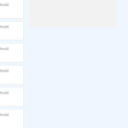
tność:
tność:
tność:
tność:
tność:
tność: