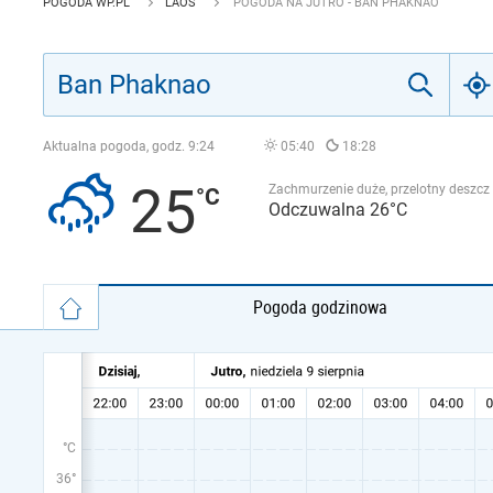
POGODA WP.PL
LAOS
POGODA NA JUTRO - BAN PHAKNAO
Aktualna pogoda, godz.
9:24
05:40
18:28
25
Zachmurzenie duże, przelotny deszcz
Odczuwalna 26°C
Pogoda godzinowa
°C
36°