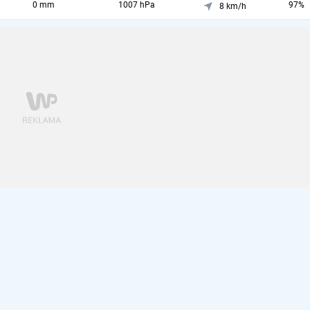
0 mm
1007 hPa
97%
8 km/h