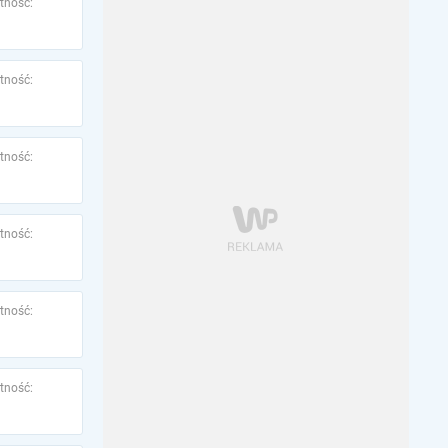
tność:
tność:
tność:
tność:
tność:
tność: