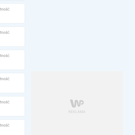
tność:
tność:
tność:
tność:
tność:
tność: