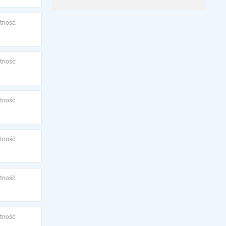
tność:
tność:
tność:
tność:
tność:
tność: