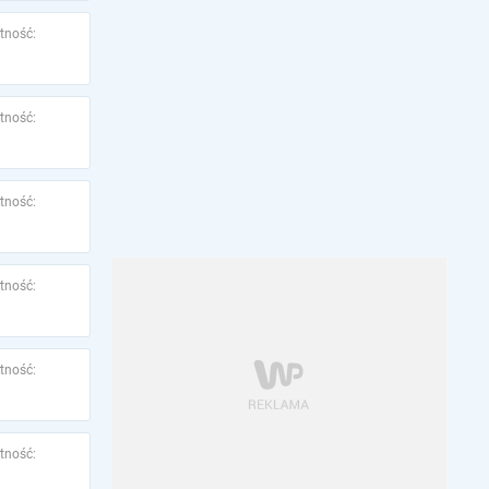
tność:
tność:
tność:
tność:
tność:
tność: