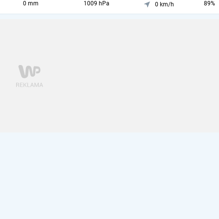
0 mm
1009 hPa
89%
0 km/h