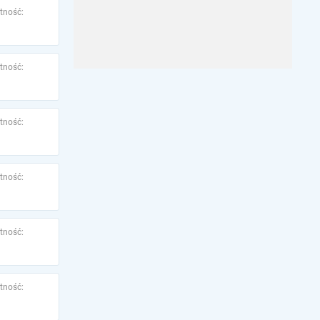
tność:
tność:
tność:
tność:
tność:
tność: