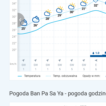
34°
32°
30°
28°
26°
24°
22°
20°
km/h
Temperatura
Temp. odczuwalna
Opady w mm:
Pogoda Ban Pa Sa Ya - pogoda godzin