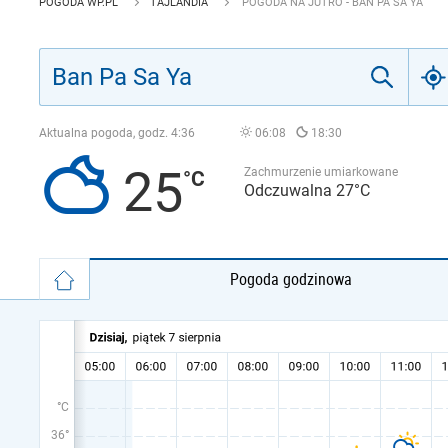
POGODA WP.PL
TAJLANDIA
POGODA NA JUTRO - BAN PA SA YA
Aktualna pogoda, godz.
4:36
06:08
18:30
25
Zachmurzenie umiarkowane
Odczuwalna 27°C
Pogoda godzinowa
°C
36°