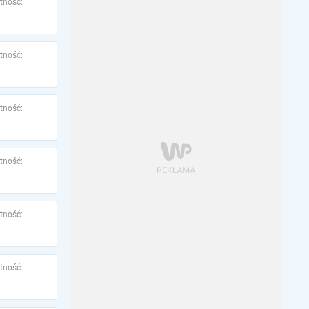
tność:
tność:
tność:
tność:
tność:
tność: