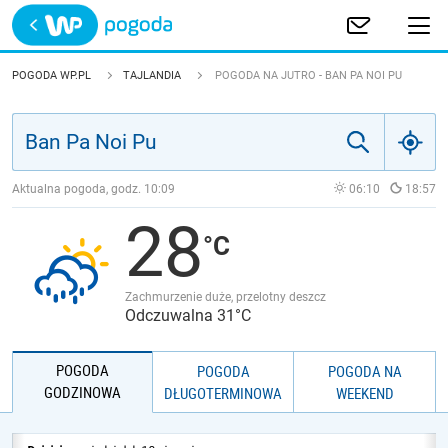
Trwa ładowanie
POLSKA
POGODA WP.PL
TAJLANDIA
POGODA NA JUTRO - BAN PA NOI PU
EUROPA
ŚWIAT
Aktualna pogoda, godz.
10:09
06:10
18:57
28
JAKOŚĆ POWIETRZA
Zachmurzenie duże, przelotny deszcz
Odczuwalna 31°C
POGODA
POGODA
POGODA NA
GODZINOWA
DŁUGOTERMINOWA
WEEKEND