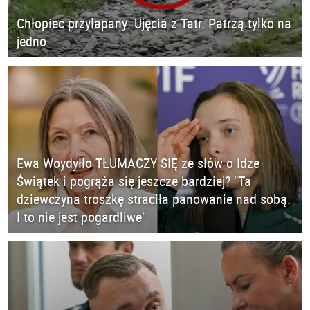
Chłopiec przyłapany. Ujęcia z Tatr. Patrzą tylko na
jedno
Ewa Woydyłło TŁUMACZY SIĘ ze słów o Idze
Świątek i pogrąża się jeszcze bardziej? "Ta
dziewczyna troszkę straciła panowanie nad sobą.
I to nie jest pogardliwe"