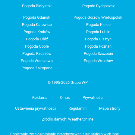
Pogoda Białystok
Pogoda Bydgoszcz
Pogoda Gdańsk
Pogoda Gorzów Wielkopolski
Pogoda Katowice
Pogoda Kielce
Pogoda Kraków
Pogoda Lublin
Pogoda Łódź
Pogoda Olsztyn
Pogoda Opole
Pogoda Poznań
Pogoda Rzeszów
Pogoda Szczecin
Pogoda Warszawa
Pogoda Wrocław
Pogoda Zakopane
© 1995-2026 Grupa WP
Reklama
O nas
Prywatność
Ustawienia prywatności
Regulamin
Mapa strony
Źródło danych: WeatherOnline
Pobieranie, zwielokrotnianie, przechowywanie lub jakiekolwiek inne