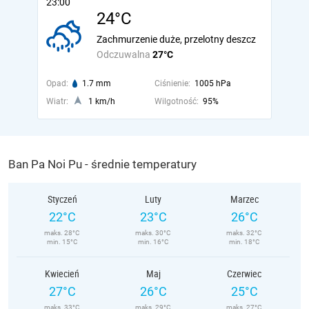
23:00
24°C
Zachmurzenie duże, przelotny deszcz
Odczuwalna
27°C
Opad:
1.7 mm
Ciśnienie:
1005 hPa
Wiatr:
1 km/h
Wilgotność:
95%
Ban Pa Noi Pu - średnie temperatury
Styczeń
Luty
Marzec
22°C
23°C
26°C
maks. 28°C
maks. 30°C
maks. 32°C
min. 15°C
min. 16°C
min. 18°C
Kwiecień
Maj
Czerwiec
27°C
26°C
25°C
maks. 33°C
maks. 29°C
maks. 27°C