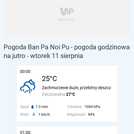
Pogoda Ban Pa Noi Pu - pogoda godzinowa
na jutro
- wtorek 11 sierpnia
00:00
25°C
Zachmurzenie duże, przelotny deszcz
Odczuwalna
27°C
Opad:
1.3 mm
Ciśnienie:
1004 hPa
Wiatr:
1 km/h
Wilgotność:
94%
01:00