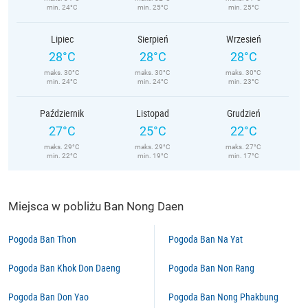
min. 24°C
min. 25°C
min. 25°C
Lipiec
Sierpień
Wrzesień
28°C
28°C
28°C
maks. 30°C
maks. 30°C
maks. 30°C
min. 24°C
min. 24°C
min. 23°C
Październik
Listopad
Grudzień
27°C
25°C
22°C
maks. 29°C
maks. 29°C
maks. 27°C
min. 22°C
min. 19°C
min. 17°C
Miejsca w pobliżu Ban Nong Daen
Pogoda Ban Thon
Pogoda Ban Na Yat
Pogoda Ban Khok Don Daeng
Pogoda Ban Non Rang
Pogoda Ban Don Yao
Pogoda Ban Nong Phakbung