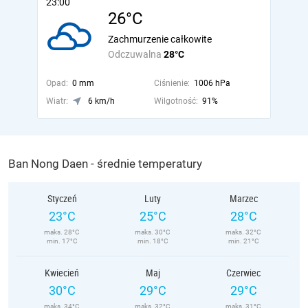
23:00
26°C
Zachmurzenie całkowite
Odczuwalna
28°C
Opad:
0 mm
Ciśnienie:
1006 hPa
Wiatr:
6 km/h
Wilgotność:
91%
Ban Nong Daen - średnie temperatury
Styczeń
Luty
Marzec
23°C
25°C
28°C
maks. 28°C
maks. 30°C
maks. 32°C
min. 17°C
min. 18°C
min. 21°C
Kwiecień
Maj
Czerwiec
30°C
29°C
29°C
maks. 34°C
maks. 32°C
maks. 31°C