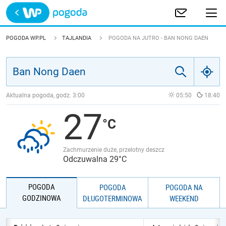
Trwa ładowanie
POLSKA
POGODA WP.PL
TAJLANDIA
POGODA NA JUTRO - BAN NONG DAEN
EUROPA
ŚWIAT
Aktualna pogoda, godz.
3:00
05:50
18:40
27
JAKOŚĆ POWIETRZA
Zachmurzenie duże, przelotny deszcz
Odczuwalna 29°C
POGODA
POGODA
POGODA NA
GODZINOWA
DŁUGOTERMINOWA
WEEKEND