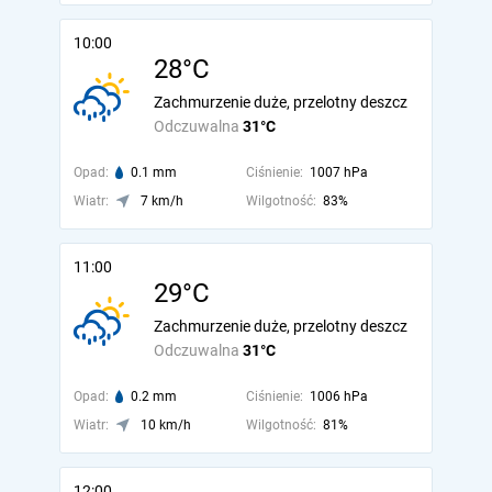
10:00
28°C
Zachmurzenie duże, przelotny deszcz
Odczuwalna
31°C
Opad:
0.1 mm
Ciśnienie:
1007 hPa
Wiatr:
7 km/h
Wilgotność:
83%
11:00
29°C
Zachmurzenie duże, przelotny deszcz
Odczuwalna
31°C
Opad:
0.2 mm
Ciśnienie:
1006 hPa
Wiatr:
10 km/h
Wilgotność:
81%
12:00