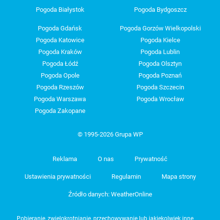
Pogoda Białystok
Pogoda Bydgoszcz
Pogoda Gdańsk
Pogoda Gorzów Wielkopolski
Pogoda Katowice
Pogoda Kielce
Pogoda Kraków
Pogoda Lublin
Pogoda Łódź
Pogoda Olsztyn
Pogoda Opole
Pogoda Poznań
Pogoda Rzeszów
Pogoda Szczecin
Pogoda Warszawa
Pogoda Wrocław
Pogoda Zakopane
© 1995-2026 Grupa WP
Reklama
O nas
Prywatność
Ustawienia prywatności
Regulamin
Mapa strony
Źródło danych: WeatherOnline
Pobieranie, zwielokrotnianie, przechowywanie lub jakiekolwiek inne