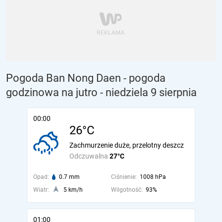
Pogoda Ban Nong Daen - pogoda
godzinowa na jutro
- niedziela 9 sierpnia
00:00
26°C
Zachmurzenie duże, przelotny deszcz
Odczuwalna
27°C
Opad:
0.7 mm
Ciśnienie:
1008 hPa
Wiatr:
5 km/h
Wilgotność:
93%
01:00