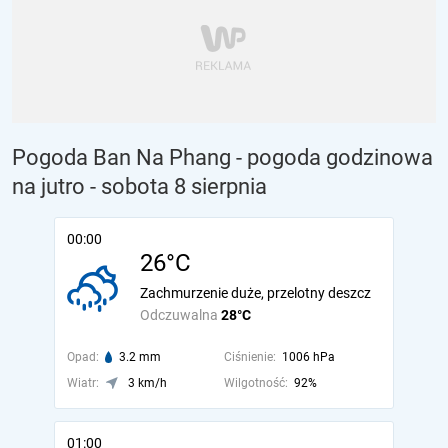
Pogoda Ban Na Phang - pogoda godzinowa
na jutro
- sobota 8 sierpnia
00:00
26°C
Zachmurzenie duże, przelotny deszcz
Odczuwalna
28°C
Opad:
3.2 mm
Ciśnienie:
1006 hPa
Wiatr:
3 km/h
Wilgotność:
92%
01:00