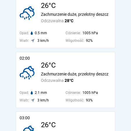
26°C
Zachmurzenie duże, przelotny deszcz
Odczuwalna
28°C
Opad:
0.5 mm
Ciśnienie:
1005 hPa
Wiatr:
3 km/h
Wilgotność:
92%
02:00
26°C
Zachmurzenie duże, przelotny deszcz
Odczuwalna
28°C
Opad:
2.1 mm
Ciśnienie:
1005 hPa
Wiatr:
3 km/h
Wilgotność:
93%
03:00
26°C