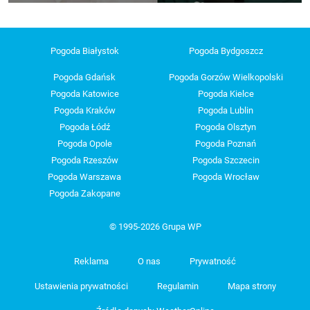
Pogoda Białystok
Pogoda Bydgoszcz
Pogoda Gdańsk
Pogoda Gorzów Wielkopolski
Pogoda Katowice
Pogoda Kielce
Pogoda Kraków
Pogoda Lublin
Pogoda Łódź
Pogoda Olsztyn
Pogoda Opole
Pogoda Poznań
Pogoda Rzeszów
Pogoda Szczecin
Pogoda Warszawa
Pogoda Wrocław
Pogoda Zakopane
© 1995-2026 Grupa WP
Reklama
O nas
Prywatność
Ustawienia prywatności
Regulamin
Mapa strony