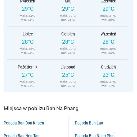
Kwiecień
Maj
Czerwiec
29°C
29°C
29°C
maks. 34°C
maks. 32°C
maks. 31°C
min. 24°C
min. 25°C
min. 25°C
Lipiec
Sierpień
Wrzesień
28°C
28°C
28°C
maks. 30°C
maks. 30°C
maks. 30°C
min. 24°C
min. 24°C
min. 24°C
Październik
Listopad
Grudzień
27°C
25°C
23°C
maks. 30°C
maks. 29°C
maks. 27°C
min. 22°C
min. 20°C
min. 17°C
Miejsca w pobliżu Ban Na Phang
Pogoda Ban Don Khaen
Pogoda Ban Lao
Pogoda Ban Non Tan
Pogoda Ban Nong Phai