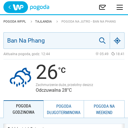
Trwa ładowanie
POLSKA
POGODA WP.PL
TAJLANDIA
POGODA NA JUTRO - BAN NA PHANG
EUROPA
ŚWIAT
Aktualna pogoda, godz.
12:44
05:49
18:41
26
JAKOŚĆ POWIETRZA
Zachmurzenie duże, przelotny deszcz
Odczuwalna 28°C
POGODA
POGODA
POGODA NA
GODZINOWA
DŁUGOTERMINOWA
WEEKEND