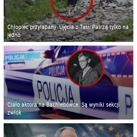
Chłopiec przyłapany. Ujęcia z Tatr. Patrzą tylko na
jedno
Ciało aktora na Bachledówce. Są wyniki sekcji
zwłok