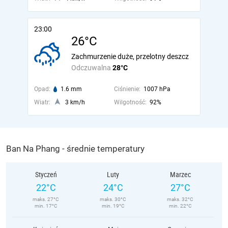
23:00
26°C
Zachmurzenie duże, przelotny deszcz
Odczuwalna
28°C
Opad:
1.6 mm
Ciśnienie:
1007 hPa
Wiatr:
3 km/h
Wilgotność:
92%
Ban Na Phang - średnie temperatury
Styczeń
Luty
Marzec
22°C
24°C
27°C
maks. 27°C
maks. 30°C
maks. 32°C
min. 17°C
min. 19°C
min. 22°C