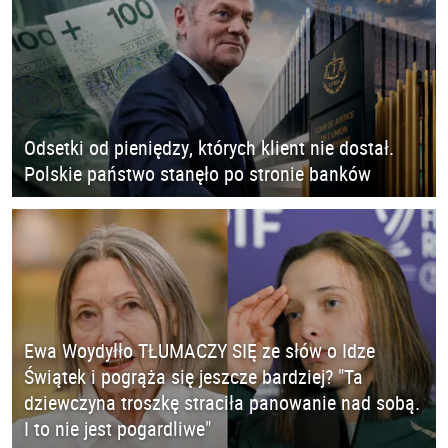
Odsetki od pieniędzy, których klient nie dostał.
Polskie państwo stanęło po stronie banków
Ewa Woydyłło TŁUMACZY SIĘ ze słów o Idze
Świątek i pogrąża się jeszcze bardziej? "Ta
dziewczyna troszkę straciła panowanie nad sobą.
I to nie jest pogardliwe"