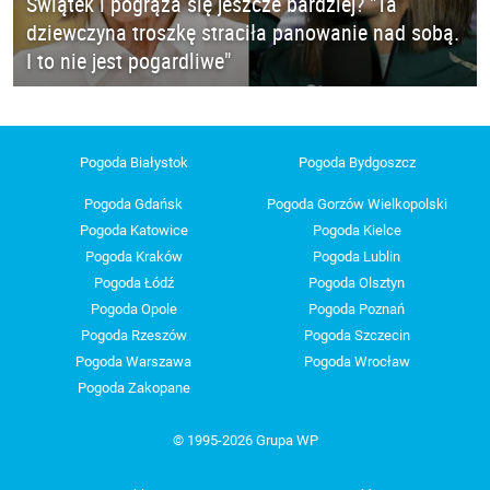
Świątek i pogrąża się jeszcze bardziej? "Ta
dziewczyna troszkę straciła panowanie nad sobą.
I to nie jest pogardliwe"
Pogoda Białystok
Pogoda Bydgoszcz
Pogoda Gdańsk
Pogoda Gorzów Wielkopolski
Pogoda Katowice
Pogoda Kielce
Pogoda Kraków
Pogoda Lublin
Pogoda Łódź
Pogoda Olsztyn
Pogoda Opole
Pogoda Poznań
Pogoda Rzeszów
Pogoda Szczecin
Pogoda Warszawa
Pogoda Wrocław
Pogoda Zakopane
© 1995-2026 Grupa WP