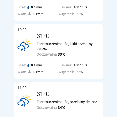
Opad:
0.4 mm
Ciśnienie:
1007 hPa
Wiatr:
0 km/h
Wilgotność:
69%
10:00
31°C
Zachmurzenie duże, lekki przelotny
deszcz
Odczuwalna
33°C
Opad:
0.1 mm
Ciśnienie:
1007 hPa
Wiatr:
0 km/h
Wilgotność:
65%
11:00
31°C
Zachmurzenie duże, przelotny deszcz
Odczuwalna
34°C