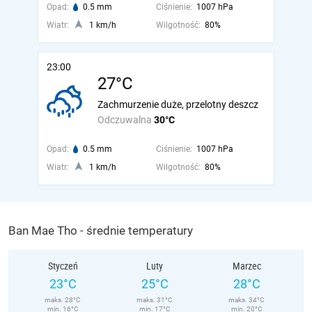
Opad:
0.5 mm
Ciśnienie:
1007 hPa
Wiatr:
1 km/h
Wilgotność:
80%
23:00
27°C
Zachmurzenie duże, przelotny deszcz
Odczuwalna
30°C
Opad:
0.5 mm
Ciśnienie:
1007 hPa
Wiatr:
1 km/h
Wilgotność:
80%
Ban Mae Tho - średnie temperatury
Styczeń
Luty
Marzec
23°C
25°C
28°C
maks. 28°C
maks. 31°C
maks. 34°C
min. 16°C
min. 17°C
min. 20°C