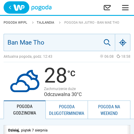
Trwa ładowanie
POLSKA
POGODA WP.PL
TAJLANDIA
POGODA NA JUTRO - BAN MAE THO
EUROPA
ŚWIAT
Aktualna pogoda, godz.
12:43
06:08
18:58
28
JAKOŚĆ POWIETRZA
Zachmurzenie duże
Odczuwalna 30°C
POGODA
POGODA
POGODA NA
GODZINOWA
DŁUGOTERMINOWA
WEEKEND