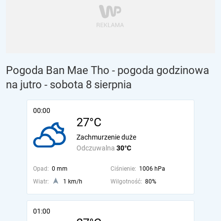
Pogoda Ban Mae Tho - pogoda godzinowa
na jutro
- sobota 8 sierpnia
00:00
27°C
Zachmurzenie duże
Odczuwalna
30°C
Opad:
0 mm
Ciśnienie:
1006 hPa
Wiatr:
1 km/h
Wilgotność:
80%
01:00