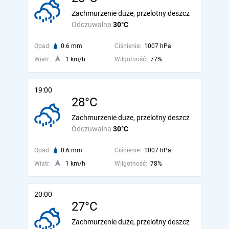
Zachmurzenie duże, przelotny deszcz
Odczuwalna
30°C
Opad:
0.6 mm
Ciśnienie:
1007 hPa
Wiatr:
1 km/h
Wilgotność:
77%
19:00
28°C
Zachmurzenie duże, przelotny deszcz
Odczuwalna
30°C
Opad:
0.6 mm
Ciśnienie:
1007 hPa
Wiatr:
1 km/h
Wilgotność:
78%
20:00
27°C
Zachmurzenie duże, przelotny deszcz