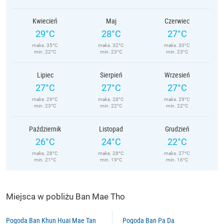
Kwiecień
Maj
Czerwiec
29°C
28°C
27°C
maks. 35°C
maks. 32°C
maks. 30°C
min. 22°C
min. 23°C
min. 23°C
Lipiec
Sierpień
Wrzesień
27°C
27°C
27°C
maks. 29°C
maks. 28°C
maks. 29°C
min. 23°C
min. 22°C
min. 22°C
Październik
Listopad
Grudzień
26°C
24°C
22°C
maks. 28°C
maks. 28°C
maks. 27°C
min. 21°C
min. 19°C
min. 16°C
Miejsca w pobliżu Ban Mae Tho
Pogoda Ban Khun Huai Mae Tan
Pogoda Ban Pa Da