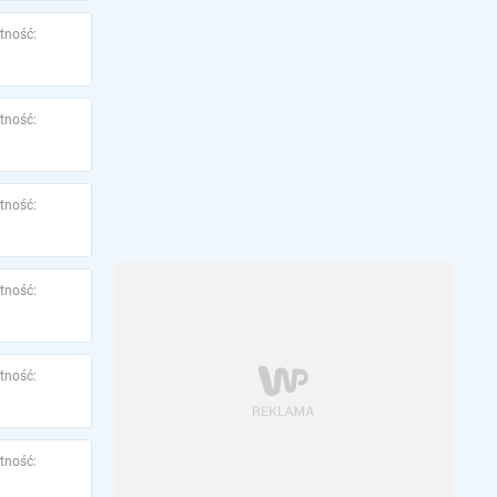
tność:
tność:
tność:
tność:
tność:
tność: