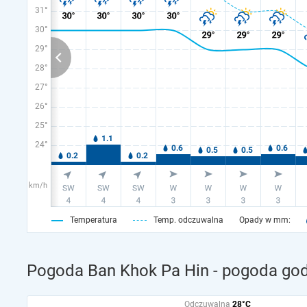
31°
30°
29°
28°
27°
26°
25°
24°
km/h
Temperatura
Temp. odczuwalna
Opady w mm:
Pogoda Ban Khok Pa Hin - pogoda god
Odczuwalna
28°C