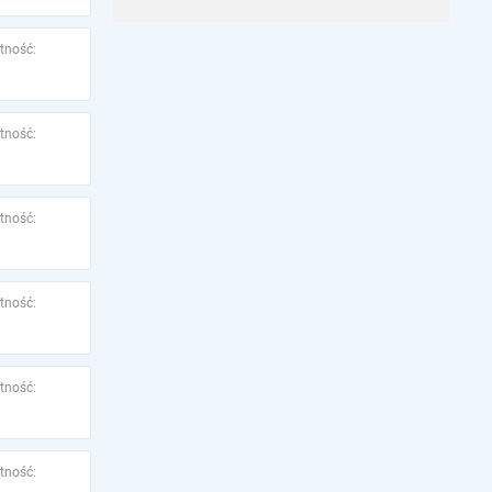
tność:
tność:
tność:
tność:
tność:
tność: