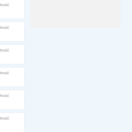
tność:
tność:
tność:
tność:
tność:
tność: