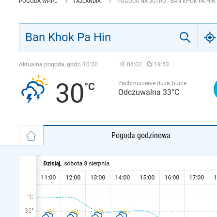
POGODA WP.PL
TAJLANDIA
POGODA NA JUTRO - BAN KHOK PA HIN
Aktualna pogoda, godz.
10:20
06:02
18:53
30
Zachmurzenie duże, burze
Odczuwalna 33°C
Pogoda godzinowa
°C
32°