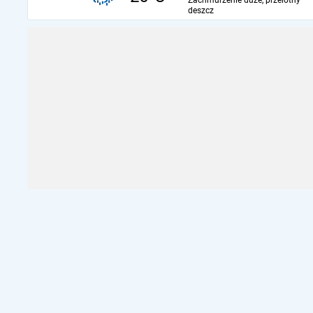
Zachmurzenie duże, przelotny
deszcz