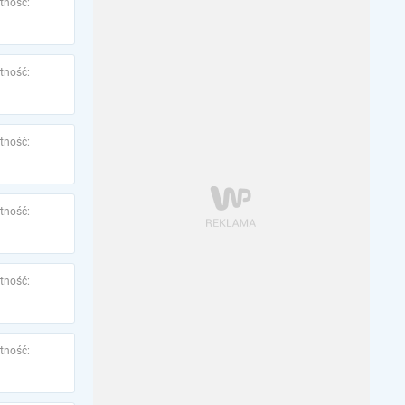
tność:
tność:
tność:
tność:
tność:
tność: