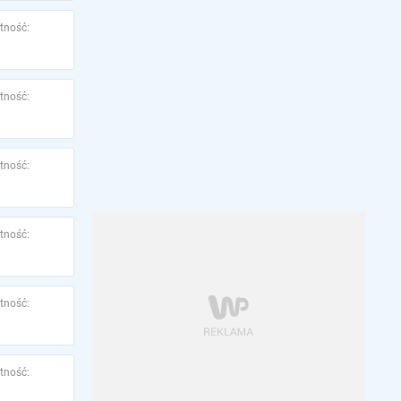
tność:
tność:
tność:
tność:
tność:
tność: