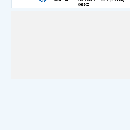
Zachmurzenie duże, przelotny
deszcz