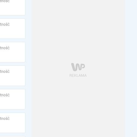
tność:
tność:
tność:
tność:
tność:
tność: