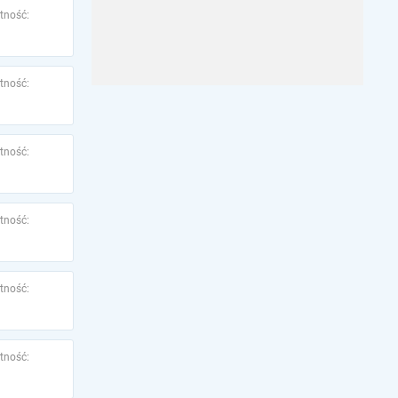
tność:
tność:
tność:
tność:
tność:
tność: