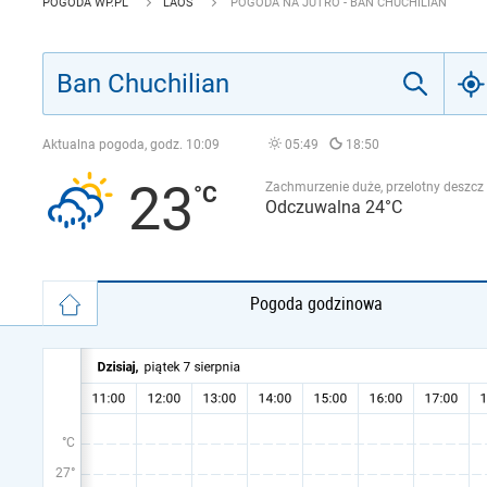
POGODA WP.PL
LAOS
POGODA NA JUTRO - BAN CHUCHILIAN
Aktualna pogoda, godz.
10:09
05:49
18:50
23
Zachmurzenie duże, przelotny deszcz
Odczuwalna 24°C
Pogoda godzinowa
°C
27°