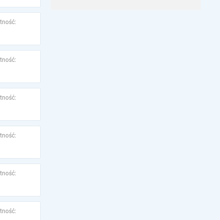
tność:
tność:
tność:
tność:
tność:
tność: