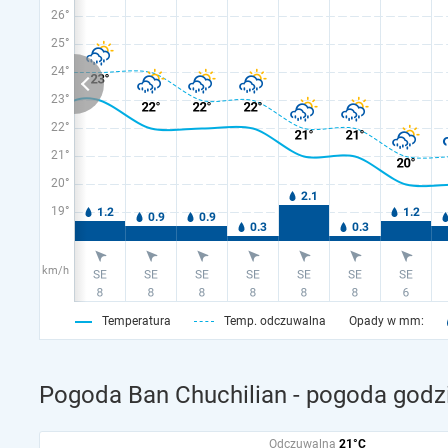
26°
25°
24°
23°
22°
21°
20°
19°
km/h
Temperatura
Temp. odczuwalna
Opady w mm:
Pogoda Ban Chuchilian - pogoda godz
Odczuwalna
21°C