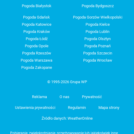
Pogoda Białystok
Pogoda Bydgoszcz
Pogoda Gdańsk
Pogoda Gorzów Wielkopolski
Pogoda Katowice
Pogoda Kielce
Pogoda Kraków
Pogoda Lublin
Pogoda Łódź
Pogoda Olsztyn
Pogoda Opole
Pogoda Poznań
Pogoda Rzeszów
Pogoda Szczecin
Pogoda Warszawa
Pogoda Wrocław
Pogoda Zakopane
© 1995-2026 Grupa WP
Reklama
O nas
Prywatność
Ustawienia prywatności
Regulamin
Mapa strony
Źródło danych: WeatherOnline
Pobieranie, zwielokrotnianie, przechowywanie lub jakiekolwiek inne