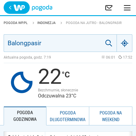
Trwa ładowanie
POLSKA
POGODA WP.PL
INDONEZJA
POGODA NA JUTRO - BALONGPASIR
EUROPA
ŚWIAT
Aktualna pogoda, godz.
7:19
06:01
17:52
22
JAKOŚĆ POWIETRZA
Bezchmurnie, słonecznie
Odczuwalna 23°C
POGODA
POGODA
POGODA NA
GODZINOWA
DŁUGOTERMINOWA
WEEKEND