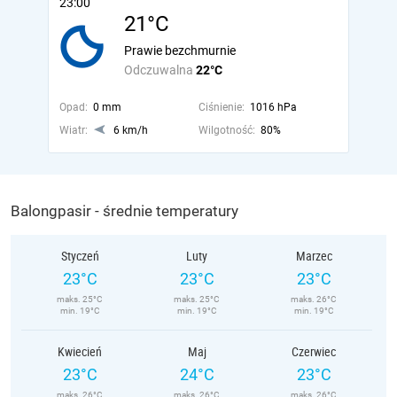
23:00
21°C
Prawie bezchmurnie
Odczuwalna
22°C
Opad:
0 mm
Ciśnienie:
1016 hPa
Wiatr:
6 km/h
Wilgotność:
80%
Balongpasir - średnie temperatury
Styczeń
Luty
Marzec
23°C
23°C
23°C
maks. 25°C
maks. 25°C
maks. 26°C
min. 19°C
min. 19°C
min. 19°C
Kwiecień
Maj
Czerwiec
23°C
24°C
23°C
maks. 26°C
maks. 26°C
maks. 26°C