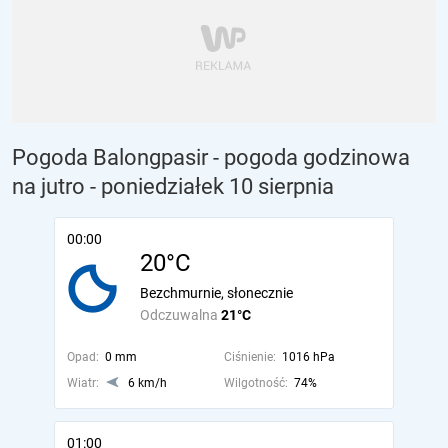
Pogoda Balongpasir - pogoda godzinowa
na jutro
- poniedziałek 10 sierpnia
00:00
20°C
Bezchmurnie, słonecznie
Odczuwalna
21°C
Opad:
0 mm
Ciśnienie:
1016 hPa
Wiatr:
6 km/h
Wilgotność:
74%
01:00