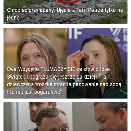
Chłopiec przyłapany. Ujęcia z Tatr. Patrzą tylko na
jedno
Ewa Woydyłło TŁUMACZY SIĘ ze słów o Idze
Świątek i pogrąża się jeszcze bardziej? "Ta
dziewczyna troszkę straciła panowanie nad sobą.
I to nie jest pogardliwe"